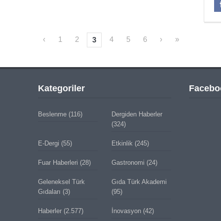
‹
1
2
4
5
6
›
»
3
Kategoriler
Facebo
Beslenme
(116)
Dergiden Haberler
(324)
E-Dergi
(55)
Etkinlik
(245)
Fuar Haberleri
(28)
Gastronomi
(24)
Geleneksel Türk
Gıda Türk Akademi
Gıdaları
(3)
(95)
Haberler
(2.577)
İnovasyon
(42)