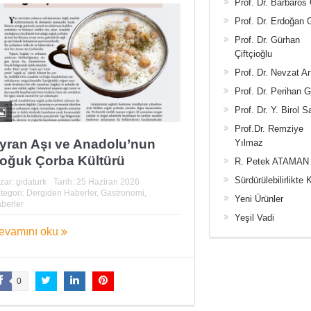
Prof. Dr. Barbaros
Prof. Dr. Erdoğan
Prof. Dr. Gürhan
Çiftçioğlu
Prof. Dr. Nevzat Ar
Prof. Dr. Perihan 
Prof. Dr. Y. Birol S
Prof.Dr. Remziye
yran Aşı ve Anadolu’nun
Yılmaz
oğuk Çorba Kültürü
R. Petek ATAMAN
Sürdürülebilirlikte 
zar:
gidaturk
Tarih:
25 Haziran 2026
tegori:
Dergiden Haberler
,
Gastronomi
,
Yeni Ürünler
berler
Yeşil Vadi
evamını oku
0