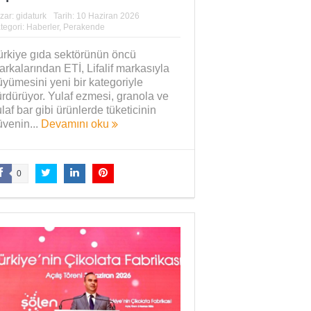
zar:
gidaturk
Tarih:
10 Haziran 2026
tegori:
Haberler
,
Perakende
ürkiye gıda sektörünün öncü
rkalarından ETİ, Lifalif markasıyla
yümesini yeni bir kategoriyle
rdürüyor. Yulaf ezmesi, granola ve
laf bar gibi ürünlerde tüketicinin
üvenin...
Devamını oku
0
Yaman Çelişki
SANAYİYE SAHİP ÇI