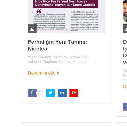
Ferhalığın Yeni Tanımı:
D
Nicetea
I
D
Yazar:
gidaturk
Tarih:
25 Haziran 2026
v
Kategori:
Dergiden Haberler
,
Haberler
Ya
Devamını oku
Ka
D
0