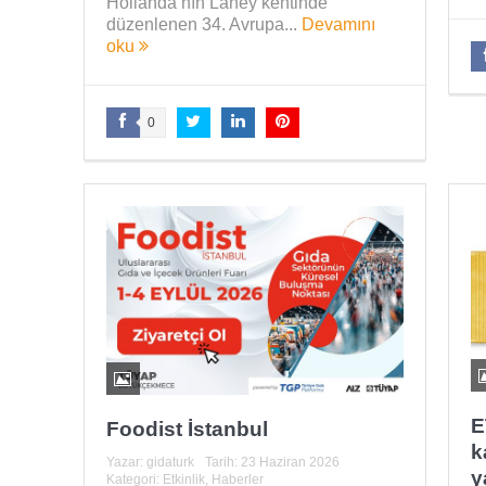
Hollanda’nın Lahey kentinde
düzenlenen 34. Avrupa...
Devamını
oku
0
E
Foodist İstanbul
k
Yazar:
gidaturk
Tarih:
23 Haziran 2026
y
Kategori:
Etkinlik
,
Haberler