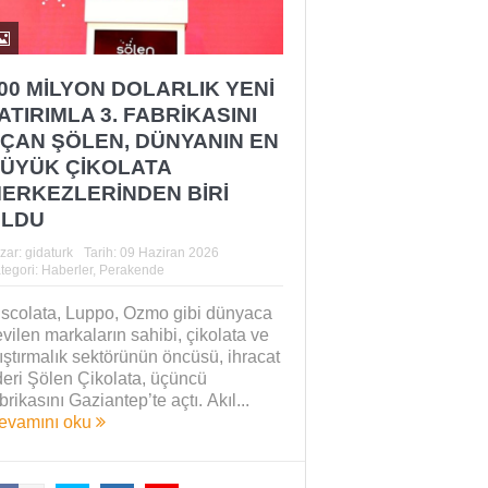
00 MİLYON DOLARLIK YENİ
ATIRIMLA 3. FABRİKASINI
ÇAN ŞÖLEN, DÜNYANIN EN
ÜYÜK ÇİKOLATA
ERKEZLERİNDEN BİRİ
LDU
zar:
gidaturk
Tarih:
09 Haziran 2026
tegori:
Haberler
,
Perakende
iscolata, Luppo, Ozmo gibi dünyaca
vilen markaların sahibi, çikolata ve
ıştırmalık sektörünün öncüsü, ihracat
deri Şölen Çikolata, üçüncü
brikasını Gaziantep’te açtı. Akıl...
evamını oku