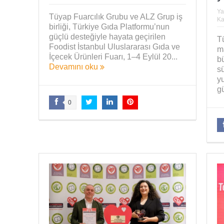
Ya
Tüyap Fuarcılık Grubu ve ALZ Grup iş
Ka
birliği, Türkiye Gıda Platformu’nun
güçlü desteğiyle hayata geçirilen
T
Foodist İstanbul Uluslararası Gıda ve
ma
İçecek Ürünleri Fuarı, 1–4 Eylül 20...
bü
Devamını oku
sü
yu
g
0