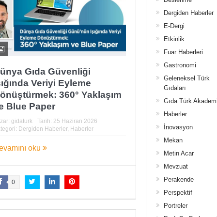
Dergiden Haberler
E-Dergi
Etkinlik
Fuar Haberleri
Gastronomi
ünya Gıda Güvenliği
Geleneksel Türk
şığında Veriyi Eyleme
Gıdaları
önüştürmek: 360° Yaklaşım
Gıda Türk Akadem
e Blue Paper
Haberler
zar:
gidaturk
Tarih:
25 Haziran 2026
İnovasyon
tegori:
Dergiden Haberler
,
Haberler
Mekan
evamını oku
Metin Acar
Mevzuat
Perakende
0
Perspektif
Portreler