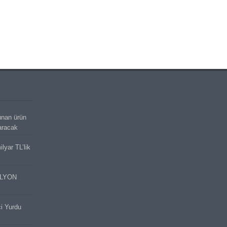
unan ürün
aracak
lyar TL’lik
İLYON
ci Yurdu