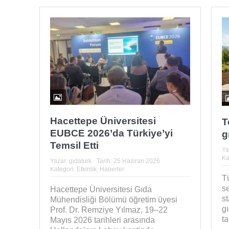
Hacettepe Üniversitesi
T
EUBCE 2026’da Türkiye’yi
g
Temsil Etti
Ya
Ka
Yazar:
gidaturk
Tarih:
25 Haziran 2026
Kategori:
Etkinlik
,
Haberler
Tü
se
Hacettepe Üniversitesi Gıda
st
Mühendisliği Bölümü öğretim üyesi
gı
Prof. Dr. Remziye Yılmaz, 19–22
ta
Mayıs 2026 tarihleri arasında