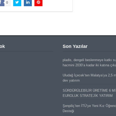
0
ok
Son Yazılar
pladis, dengeli beslenmeye katkı s
hacmini 2030’a kadar iki katına çık
Uludağ İçecek’ten Malatya’ya 2,5 mi
dev yatırım
SÜRDÜRÜLEBİLİR ÜRETİME 6 M
EUROLUK STRATEJİK YATIRIM
Şenpiliç’ten İTÜ’ye Yeni Kız Öğren
Desteği