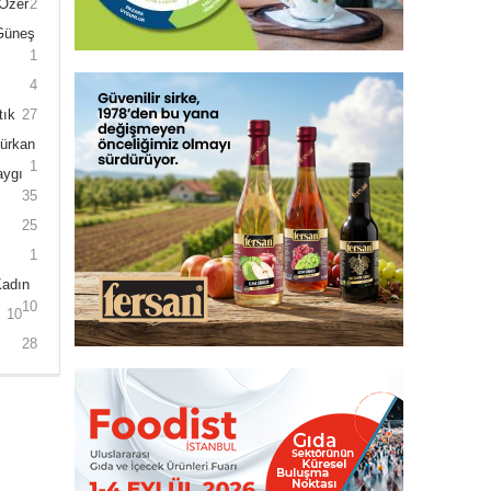
 Özer
2
 Güneş
1
4
tık
27
Gürkan
1
aygı
35
25
1
Kadın
10
10
28