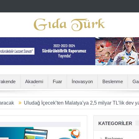
rakende
Akademi
Fuar
İnovasyon
Beslenme
Ga
Uludağ İçecek’ten Malatya’ya 2,5 milyar TL’lik dev yatırım
S
KATEGORILER
Beslenme