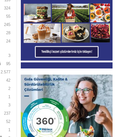
324
55
245
28
24
3
i
95
2.577
42
2
1
3
237
52
1