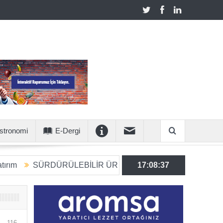
stronomi
E-Dergi
ÜRDÜRÜLEBİLİR ÜRETİME 6 MİLYON EUROLUK STRATEJİK
17:08:38
116