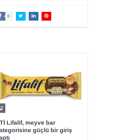
0
Tİ Lifalif, meyve bar
ategorisine güçlü bir giriş
aptı