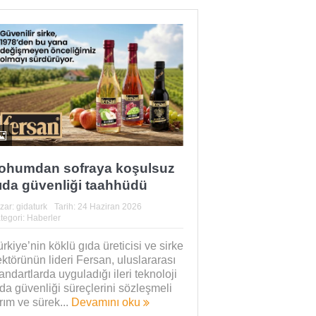
ohumdan sofraya koşulsuz
ıda güvenliği taahhüdü
zar:
gidaturk
Tarih:
24 Haziran 2026
tegori:
Haberler
rkiye’nin köklü gıda üreticisi ve sirke
ktörünün lideri Fersan, uluslararası
andartlarda uyguladığı ileri teknoloji
da güvenliği süreçlerini sözleşmeli
rım ve sürek...
Devamını oku