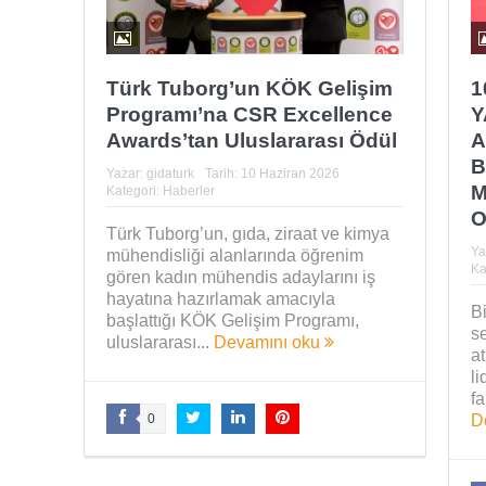
Türk Tuborg’un KÖK Gelişim
1
Programı’na CSR Excellence
Y
Awards’tan Uluslararası Ödül
A
B
Yazar:
gidaturk
Tarih:
10 Haziran 2026
M
Kategori:
Haberler
O
Türk Tuborg’un, gıda, ziraat ve kimya
Ya
mühendisliği alanlarında öğrenim
Ka
gören kadın mühendis adaylarını iş
hayatına hazırlamak amacıyla
B
başlattığı KÖK Gelişim Programı,
se
uluslararası...
Devamını oku
at
li
fa
D
0