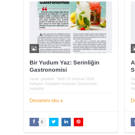
Bir Yudum Yaz: Serinliğin
A
Gastronomisi
S
Yazar:
gidaturk
Tarih:
25 Haziran 2026
Ya
Kategori:
Dergiden Haberler
,
Gastronomi
,
Ka
Haberler
Ha
Devamını oku
D
0