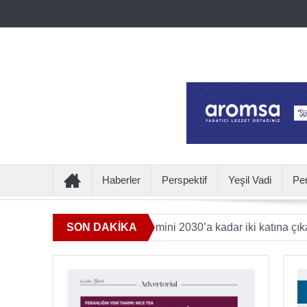
Haberler
Perspektif
Yeşil Vadi
Pe
katkı sunan ürün hacmini 2030’a kadar iki katına çıkaracak
SON DAKİKA