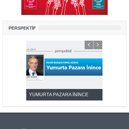
PERSPEKTİF
YUMURTA PAZARA İNİNCE
2025’ten 2