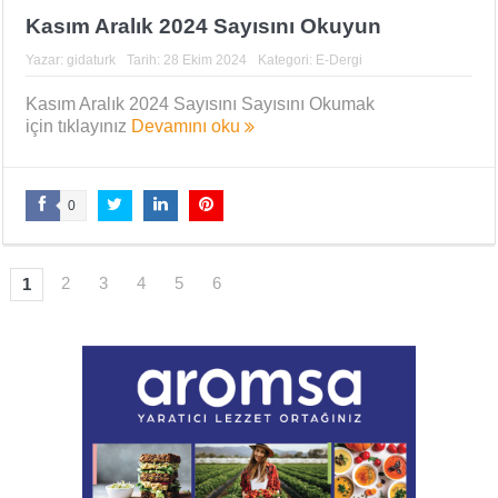
Kasım Aralık 2024 Sayısını Okuyun
Yazar:
gidaturk
Tarih:
28 Ekim 2024
Kategori:
E-Dergi
Kasım Aralık 2024 Sayısını Sayısını Okumak
için tıklayınız
Devamını oku
0
2
3
4
5
6
1