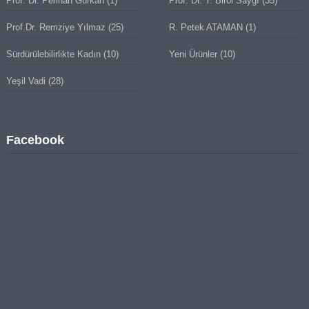
Prof. Dr. Perihan Gürkan
(1)
Prof. Dr. Y. Birol Saygı
(35)
Prof.Dr. Remziye Yılmaz
(25)
R. Petek ATAMAN
(1)
Sürdürülebilirlikte Kadın
(10)
Yeni Ürünler
(10)
Yeşil Vadi
(28)
Facebook