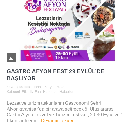
GASTRO AFYON FEST 29 EYLÜL’DE
BAŞLIYOR
Yazar:
gidaturk
Tarih:
15 Eylül 2023
Kategori:
Etkinlik
,
Fuar Haberleri
,
Haberler
Lezzet ve turizm tutkunlarını Gastronomi Şehri
Afyonkarahisar’da bir araya getirecek 5. Uluslararası
Gastro Afyon Lezzet ve Turizm Festivali, 29-30 Eylül ve 1
Ekim tarihlerin...
Devamını oku