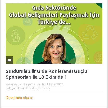
Sürdürülebilir Gıda Konferansı Güçlü
Sponsorları İle 18 Ekim’de !
Yazar:
Aydan Kırışoğlu
Tarih:
11 Eylül 2017
Kategori:
Fuar Haberleri
,
Haberler
Devamını oku