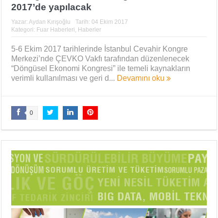
2017’de yapılacak
Yazar:
Aydan Kırışoğlu
Tarih:
04 Ekim 2017
Kategori:
Fuar Haberleri
,
Haberler
5-6 Ekim 2017 tarihlerinde İstanbul Cevahir Kongre
Merkezi’nde ÇEVKO Vakfı tarafından düzenlenecek
“Döngüsel Ekonomi Kongresi” ile temeli kaynakların
verimli kullanılması ve geri d...
Devamını oku
0