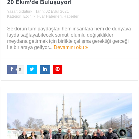
20 Ekim’de Buluşuyor!
Yazar:
gidaturk
Tarih:
02 Eylül 2021
Kategori:
Etkinlik
,
Fuar Haberleri
,
Haberler
Sektörün tüm paydaşları hem insanlara hem de dünyaya
fayda sağlayabilecek somut, olumlu değişiklikler
meydana getirmek için birlikte çalışma gerektiği gerçeği
ile bir araya geliyor...
Devamını oku
0