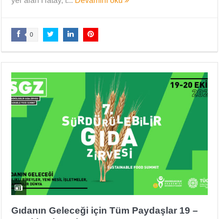
yer alan Hatay, t...
Devamını oku
0
Gıdanın Geleceği için Tüm Paydaşlar 19 –