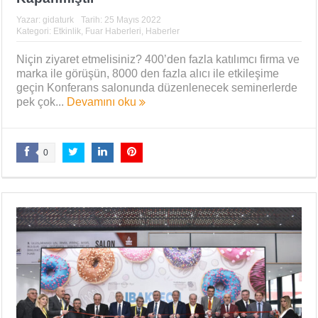
Yazar:
gidaturk
Tarih:
25 Mayıs 2022
Kategori:
Etkinlik
,
Fuar Haberleri
,
Haberler
Niçin ziyaret etmelisiniz? 400’den fazla katılımcı firma ve
marka ile görüşün, 8000 den fazla alıcı ile etkileşime
geçin Konferans salonunda düzenlenecek seminerlerde
pek çok...
Devamını oku
0