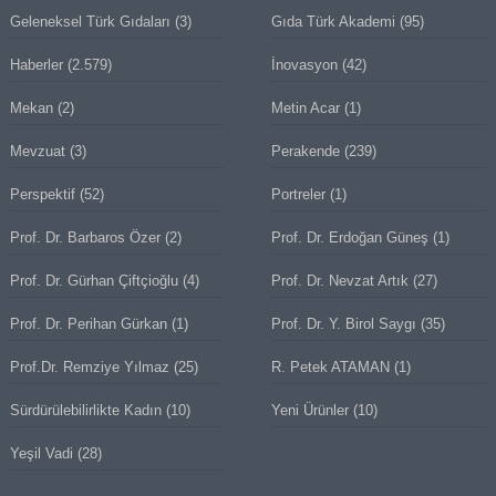
Geleneksel Türk Gıdaları
(3)
Gıda Türk Akademi
(95)
Haberler
(2.579)
İnovasyon
(42)
Mekan
(2)
Metin Acar
(1)
Mevzuat
(3)
Perakende
(239)
Perspektif
(52)
Portreler
(1)
Prof. Dr. Barbaros Özer
(2)
Prof. Dr. Erdoğan Güneş
(1)
Prof. Dr. Gürhan Çiftçioğlu
(4)
Prof. Dr. Nevzat Artık
(27)
Prof. Dr. Perihan Gürkan
(1)
Prof. Dr. Y. Birol Saygı
(35)
Prof.Dr. Remziye Yılmaz
(25)
R. Petek ATAMAN
(1)
Sürdürülebilirlikte Kadın
(10)
Yeni Ürünler
(10)
Yeşil Vadi
(28)