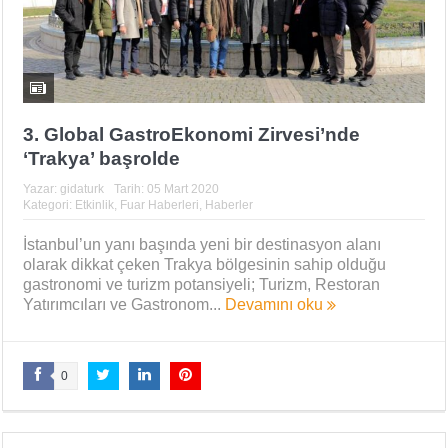
3. Global GastroEkonomi Zirvesi’nde
‘Trakya’ başrolde
Yazar:
gidaturk
Tarih:
05 Mart 2020
Kategori:
Etkinlik
,
Fuar Haberleri
,
Haberler
İstanbul’un yanı başında yeni bir destinasyon alanı
olarak dikkat çeken Trakya bölgesinin sahip olduğu
gastronomi ve turizm potansiyeli; Turizm, Restoran
Yatırımcıları ve Gastronom...
Devamını oku
0