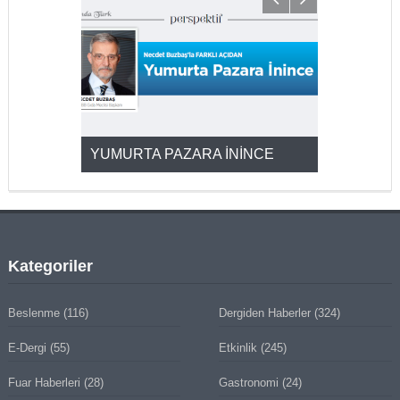
YUMURTA PAZARA İNİNCE
2025’ten 2
Kategoriler
Beslenme
(116)
Dergiden Haberler
(324)
E-Dergi
(55)
Etkinlik
(245)
Fuar Haberleri
(28)
Gastronomi
(24)