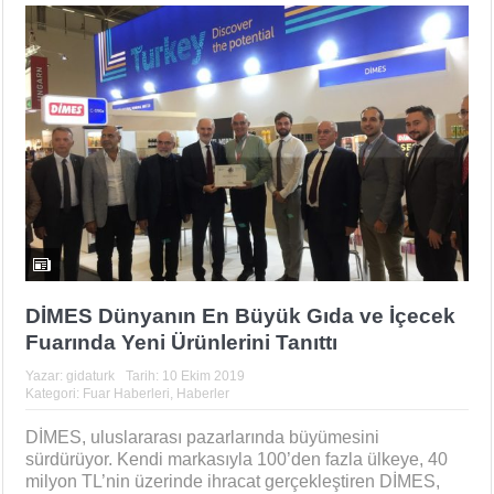
DİMES Dünyanın En Büyük Gıda ve İçecek
Fuarında Yeni Ürünlerini Tanıttı
Yazar:
gidaturk
Tarih:
10 Ekim 2019
Kategori:
Fuar Haberleri
,
Haberler
DİMES, uluslararası pazarlarında büyümesini
sürdürüyor. Kendi markasıyla 100’den fazla ülkeye, 40
milyon TL’nin üzerinde ihracat gerçekleştiren DİMES,