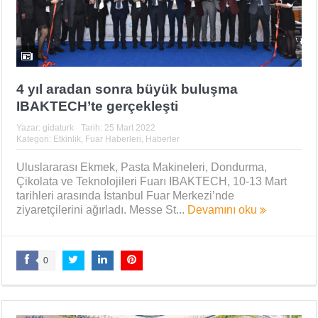
4 yıl aradan sonra büyük buluşma
IBAKTECH’te gerçekleşti
Yazar:
gidaturk
Tarih:
25 Mart 2022
Kategori:
Etkinlik
,
Fuar Haberleri
,
Haberler
Uluslararası Ekmek, Pasta Makineleri, Dondurma,
Çikolata ve Teknolojileri Fuarı IBAKTECH, 10-13 Mart
tarihleri arasında İstanbul Fuar Merkezi’nde
ziyaretçilerini ağırladı. Messe St...
Devamını oku
0