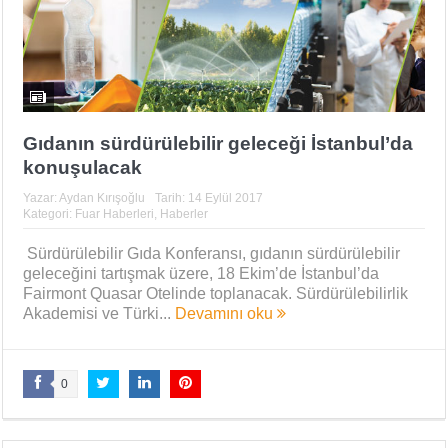
Gıdanın sürdürülebilir geleceği İstanbul’da
konuşulacak
Yazar:
Aydan Kırışoğlu
Tarih:
14 Eylül 2017
Kategori:
Fuar Haberleri
,
Haberler
Sürdürülebilir Gıda Konferansı, gıdanın sürdürülebilir
geleceğini tartışmak üzere, 18 Ekim’de İstanbul’da
Fairmont Quasar Otelinde toplanacak. Sürdürülebilirlik
Akademisi ve Türki...
Devamını oku
0