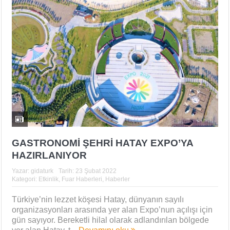
GASTRONOMİ ŞEHRİ HATAY EXPO’YA
HAZIRLANIYOR
Yazar:
gidaturk
Tarih:
23 Şubat 2022
Kategori:
Etkinlik
,
Fuar Haberleri
,
Haberler
Türkiye’nin lezzet köşesi Hatay, dünyanın sayılı
organizasyonları arasında yer alan Expo’nun açılışı için
gün sayıyor. Bereketli hilal olarak adlandırılan bölgede