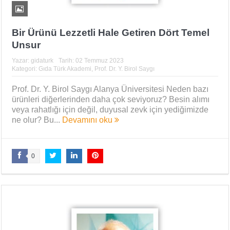
Bir Ürünü Lezzetli Hale Getiren Dört Temel
Unsur
Yazar:
gidaturk
Tarih:
02 Temmuz 2023
Kategori:
Gıda Türk Akademi
,
Prof. Dr. Y. Birol Saygı
Prof. Dr. Y. Birol Saygı Alanya Üniversitesi Neden bazı
ürünleri diğerlerinden daha çok seviyoruz? Besin alımı
veya rahatlığı için değil, duyusal zevk için yediğimizde
ne olur? Bu...
Devamını oku
0