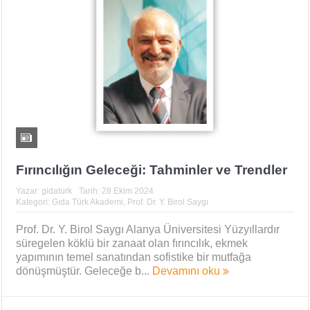
Fırıncılığın Geleceği: Tahminler ve Trendler
Yazar:
gidaturk
Tarih:
28 Ekim 2024
Kategori:
Gıda Türk Akademi
,
Prof. Dr. Y. Birol Saygı
Prof. Dr. Y. Birol Saygı Alanya Üniversitesi Yüzyıllardır
süregelen köklü bir zanaat olan fırıncılık, ekmek
yapımının temel sanatından sofistike bir mutfağa
dönüşmüştür. Geleceğe b...
Devamını oku