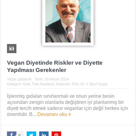
Vegan Diyetinde Riskler ve Diyette
Yapılması Gerekenler
Yazar:
gidaturk
Tarih:
29 Nisan 2024
Kategori:
Gıda Türk Akademi
,
Haberler
,
Prof. Dr. Y. Birol Saygı
İşlenmiş gıdaları sınırlanmalı ve onun yerine besin
açısından zengin olanlarla değiştiren iyi planlanmış bir
diyeti tercih etmek sadece veganlar için değil herkes için
önemlidir. B...
Devamını oku
0