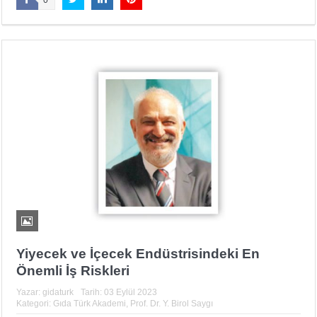
0
Yiyecek ve İçecek Endüstrisindeki En
Önemli İş Riskleri
Yazar:
gidaturk
Tarih:
03 Eylül 2023
Kategori:
Gıda Türk Akademi
,
Prof. Dr. Y. Birol Saygı