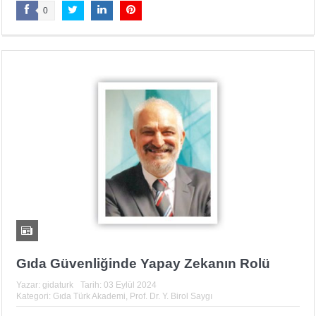
0
Gıda Güvenliğinde Yapay Zekanın Rolü
Yazar:
gidaturk
Tarih:
03 Eylül 2024
Kategori:
Gıda Türk Akademi
,
Prof. Dr. Y. Birol Saygı