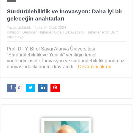
Sürdürülebilirlik ve İnovasyon: Daha iyi bir
geleceğin anahtarları
Yazar:
gidaturk
Tarih:
04 Ocak 2024
Kategori:
Dergiden Haberler
,
Gıda Türk Akademi
,
Haberler
,
Prof. Dr. Y.
Birol Saygı
Prof. Dr. Y. Birol Saygı Alanya Üniversitesi
“Sürdürülebilirlik ve Yenilik” yeniliğin temel
yönlendiricisidir. İnovasyon ve sürdürülebilirlik günümüz
dünyasında iki önemli kavramdı...
Devamını oku
0