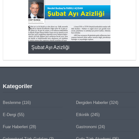
KMAK
Şubat Ayı Azizliği
YUMURTA P
Kategoriler
Beslenme
(116)
Dergiden Haberler
(324)
E-Dergi
(55)
Etkinlik
(245)
Fuar Haberleri
(28)
Gastronomi
(24)
Geleneksel Türk Gıdaları
(3)
Gıda Türk Akademi
(95)