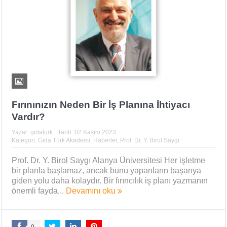
Fırınınızın Neden Bir İş Planına İhtiyacı
Vardır?
Yazar:
gidaturk
Tarih:
02 Kasım 2023
Kategori:
Gıda Türk Akademi
,
Haberler
,
Prof. Dr. Y. Birol Saygı
Prof. Dr. Y. Birol Saygı Alanya Üniversitesi Her işletme
bir planla başlamaz, ancak bunu yapanların başarıya
giden yolu daha kolaydır. Bir fırıncılık iş planı yazmanın
önemli fayda...
Devamını oku