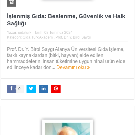
İşlenmiş Gıda: Beslenme, Güvenlik ve Halk
Sağlığı
Yazar:
gidaturk
Tarih:
08 Temmuz 2024
Kategori:
Gıda Türk Akademi
,
Prof. Dr. Y. Birol Saygı
Prof. Dr. Y. Birol Saygı Alanya Üniversitesi Gıda işleme,
farklı kaynaklardan (bitki, hayvan) elde edilen
hammaddelerin, insan tüketimine uygun nihai ürün elde
edilinceye kadar dön...
Devamını oku
0