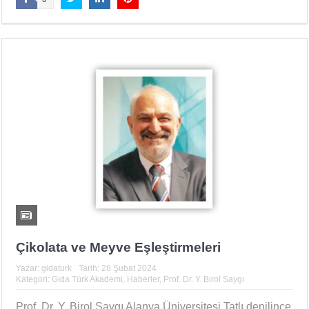
Çikolata ve Meyve Eşleştirmeleri
Yazar:
gidaturk
Tarih:
28 Şubat 2024
Kategori:
Gıda Türk Akademi
,
Haberler
,
Prof. Dr. Y. Birol Saygı
Prof. Dr. Y. Birol Saygı Alanya Üniversitesi Tatlı denilince