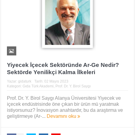
Yiyecek İçecek Sektöründe Ar-Ge Nedir?
Sektörde Yenilikçi Kalma İlkeleri
Yazar:
gidaturk
Tarih:
02 Mayıs 2023
Kategori:
Gıda Türk Akademi
,
Prof. Dr. Y. Birol Saygı
Prof. Dr. Y. Birol Saygı Alanya Üniversitesi Yiyecek ve
içecek endüstrisinde öne çıkan bir ürün mü yaratmak
istiyorsunuz? İnovasyon anahtardır, bu da araştırma ve
geliştirmeye (Ar-...
Devamını oku