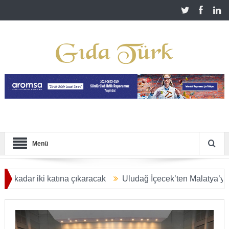
Menü
i katına çıkaracak
Uludağ İçecek’ten Malatya’ya 2,5 milyar T
RA ULAŞACAK