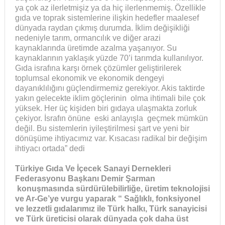
ya çok az ilerletmişiz ya da hiç ilerlenmemiş. Özellikle
gıda ve toprak sistemlerine ilişkin hedefler maalesef
dünyada raydan çıkmış durumda. İklim değişikliği
nedeniyle tarım, ormancılık ve diğer arazi
kaynaklarında üretimde azalma yaşanıyor. Su
kaynaklarının yaklaşık yüzde 70’i tarımda kullanılıyor.
Gıda israfına karşı örnek çözümler geliştirilerek
toplumsal ekonomik ve ekonomik dengeyi
dayanıklılığını güçlendirmemiz gerekiyor. Akis taktirde
yakın gelecekte iklim göçlerinin olma ihtimali bile çok
yüksek. Her üç kişiden biri gıdaya ulaşmakta zorluk
çekiyor. İsrafın önüne eski anlayışla geçmek mümkün
değil. Bu sistemlerin iyileştirilmesi şart ve yeni bir
dönüşüme ihtiyacımız var. Kısacası radikal bir değişim
ihtiyacı ortada” dedi
Türkiye Gıda Ve İçecek Sanayi Dernekleri
Federasyonu Başkanı Demir Şarman
konuşmasında sürdürülebilirliğe, üretim teknolojisi
ve Ar-Ge’ye vurgu yaparak “ Sağlıklı, fonksiyonel
ve lezzetli gıdalarımız ile Türk halkı, Türk sanayicisi
ve Türk üreticisi olarak dünyada çok daha üst