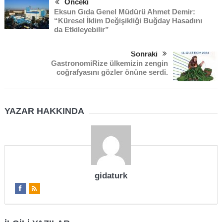
Önceki
Eksun Gıda Genel Müdürü Ahmet Demir:
“Küresel İklim Değişikliği Buğday Hasadını
da Etkileyebilir”
Sonraki
GastronomiRize ülkemizin zengin
coğrafyasını gözler önüne serdi.
YAZAR HAKKINDA
gidaturk