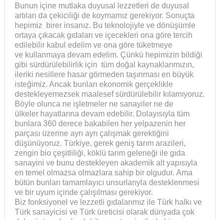
Bunun içine mutlaka duyusal lezzetleri de duyusal
artıları da çekiciliği de koymamız gerekiyor. Sonuçta
hepimiz birer insanız. Bu teknolojiyle ve dönüşümle
ortaya çıkacak gıdaları ve içecekleri ona göre tercih
edilebilir kabul edelim ve ona göre tüketmeye
ve kullanmaya devam edelim. Çünkü hepimizin bildiği
gibi sürdürülebilirlik için tüm doğal kaynaklarımızın,
ileriki nesillere hasar görmeden taşınması en büyük
isteğimiz. Ancak bunları ekonomik gerçeklikle
destekleyemezsek maalesef sürdürülebilir kılamıyoruz.
Böyle olunca ne işletmeler ne sanayiler ne de
ülkeler hayatlarına devam edebilir. Dolayısıyla tüm
bunlara 360 derece bakabilen her yelpazenin her
parçası üzerine ayrı ayrı çalışmak gerektiğini
düşünüyoruz. Türkiye, gerek geniş tarım arazileri,
zengin bio çeşitliliği, köklü tarım geleneği ile gıda
sanayini ve bunu destekleyen akademik alt yapısıyla
en temel olmazsa olmazlara sahip bir olgudur. Ama
bütün bunları tamamlayıcı unsurlarıyla desteklenmesi
ve bir uyum içinde çalışılması gerekiyor.
Biz fonksiyonel ve lezzetli gıdalarımız ile Türk halkı ve
Türk sanayicisi ve Türk üreticisi olarak dünyada çok