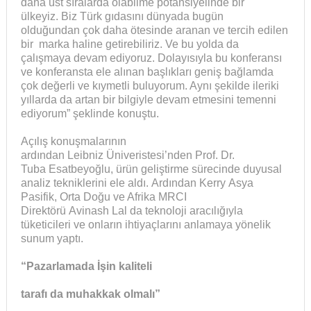
daha üst sıralarda olabilme potansiyelinde bir
ülkeyiz. Biz Türk gıdasını dünyada bugün
olduğundan çok daha ötesinde aranan ve tercih edilen
bir marka haline getirebiliriz. Ve bu yolda da
çalışmaya devam ediyoruz. Dolayısıyla bu konferansı
ve konferansta ele alınan başlıkları geniş bağlamda
çok değerli ve kıymetli buluyorum. Aynı şekilde ileriki
yıllarda da artan bir bilgiyle devam etmesini temenni
ediyorum” şeklinde konuştu.
Açılış konuşmalarının
ardından Leibniz Üniveristesi’nden Prof. Dr.
Tuba Esatbeyoğlu, ürün geliştirme sürecinde duyusal
analiz tekniklerini ele aldı. Ardından Kerry Asya
Pasifik, Orta Doğu ve Afrika MRCI
Direktörü Avinash Lal da teknoloji aracılığıyla
tüketicileri ve onların ihtiyaçlarını anlamaya yönelik
sunum yaptı.
“Pazarlamada
İşin kaliteli
tarafı da muhakkak olmalı”