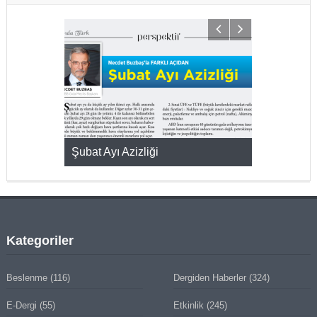
KMAK
Şubat Ayı Azizliği
YUMURTA P
Kategoriler
Beslenme
(116)
Dergiden Haberler
(324)
E-Dergi
(55)
Etkinlik
(245)