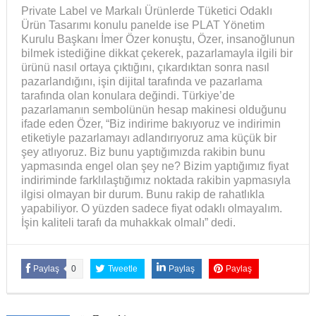
Private Label ve Markalı Ürünlerde Tüketici Odaklı
Ürün Tasarımı konulu panelde ise PLAT Yönetim
Kurulu Başkanı İmer Özer konuştu, Özer, insanoğlunun
bilmek istediğine dikkat çekerek, pazarlamayla ilgili bir
ürünü nasıl ortaya çıktığını, çıkardıktan sonra nasıl
pazarlandığını, işin dijital tarafında ve pazarlama
tarafında olan konulara değindi. Türkiye’de
pazarlamanın sembolünün hesap makinesi olduğunu
ifade eden Özer, “Biz indirime bakıyoruz ve indirimin
etiketiyle pazarlamayı adlandırıyoruz ama küçük bir
şey atlıyoruz. Biz bunu yaptığımızda rakibin bunu
yapmasında engel olan şey ne? Bizim yaptığımız fiyat
indiriminde farklılaştığımız noktada rakibin yapmasıyla
ilgisi olmayan bir durum. Bunu rakip de rahatlıkla
yapabiliyor. O yüzden sadece fiyat odaklı olmayalım.
İşin kaliteli tarafı da muhakkak olmalı” dedi.
Paylaş
0
Tweetle
Paylaş
Paylaş