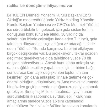
radikal bir dönüşüme ihtiyacımız var
BİTKİDEN Derneği Yönetim Kurulu Başkanı Ebru
Akdağ’ın moderetörlüğünde Yıldız Holding Yönetim
Kurulu Başkan Yardımcısı ve CEO’su Mehmet Tütüncü
ise sürdürülebilir bir gelecek için gıda sistemlerinin
dönüşümü konusunu ele alındı. 30 yıldır gıda
sektörünün içinde çalıştığını ifade eden Tütüncü, gıda
talebinin dünyada gittikçe artığını ve artacağını ifade
eden Tütüncü, “Burada karşımıza birbirini etkileyen
birçok değişkenler var. Bu projeksiyonu tekrar gözden
geçirmek gerekiyor ve gıda talebinde yüzde 70 bir
artıştan bahsediyoruz. Ancak bunu daha anlaşılır ve
daha sağlıklı tespitler yapabilmek için birbirine bağlı
son derece karmaşık değişkenleri toplumun tüm
kesimleri için daha anlaşılabilir hale getirmekte çok
önemli olduğunu düşünüyorum. Ama mevcut durumda
bir gözden geçirip nerede olduğumuzu da iyi anlamak
gerekiyor. Birleşmiş Milletler tarafından yayınlanan
sürdürülebilirlik raporunda sürdürülebilir kalkınma
amaçlarının sadece yüzde 16’sını karşılandığı
düşünülüyor. Yani yüzde 84’üne kapsayan konularda