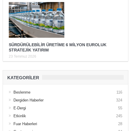
SÜRDÜRÜLEBİLİR ÜRETİME 6 MİLYON EUROLUK
STRATEJİK YATIRIM
23 Temmuz 2026
KATEGORILER
Beslenme
116
Dergiden Haberler
324
E-Dergi
55
Etkinlik
245
Fuar Haberleri
28