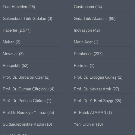
Fuar Haberleri
(28)
Gastronomi
(24)
Geleneksel Türk Gıdaları
(3)
Gıda Türk Akademi
(95)
Haberler
(2.577)
İnovasyon
(42)
Mekan
(2)
Metin Acar
(1)
Mevzuat
(3)
Perakende
(237)
Perspektif
(52)
Portreler
(1)
Prof. Dr. Barbaros Özer
(2)
Prof. Dr. Erdoğan Güneş
(1)
Prof. Dr. Gürhan Çiftçioğlu
(4)
Prof. Dr. Nevzat Artık
(27)
Prof. Dr. Perihan Gürkan
(1)
Prof. Dr. Y. Birol Saygı
(35)
Prof.Dr. Remziye Yılmaz
(25)
R. Petek ATAMAN
(1)
Sürdürülebilirlikte Kadın
(10)
Yeni Ürünler
(10)