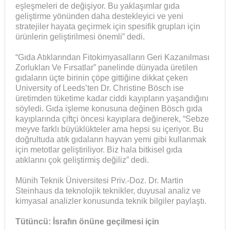
eşleşmeleri de değişiyor. Bu yaklaşımlar gıda
geliştirme yönünden daha destekleyici ve yeni
stratejiler hayata geçirmek için spesifik grupları için
ürünlerin geliştirilmesi önemli” dedi.
“Gıda Atıklarından Fitokimyasalların Geri Kazanılması
Zorlukları Ve Fırsatlar” panelinde dünyada üretilen
gıdaların üçte birinin çöpe gittiğine dikkat çeken
University of Leeds’ten Dr. Christine Bösch ise
üretimden tüketime kadar ciddi kayıpların yaşandığını
söyledi. Gıda işleme konusuna değinen Bösch gıda
kayıplarında çiftçi öncesi kayıplara değinerek, “Sebze
meyve farklı büyüklükteler ama hepsi su içeriyor. Bu
doğrultuda atık gıdaların hayvan yemi gibi kullanmak
için metotlar geliştiriliyor. Biz hala bitkisel gıda
atıklarını çok geliştirmiş değiliz” dedi.
Münih Teknik Üniversitesi Priv.-Doz. Dr. Martin
Steinhaus da teknolojik teknikler, duyusal analiz ve
kimyasal analizler konusunda teknik bilgiler paylaştı.
Tütüncü: İsrafın önüne geçilmesi için