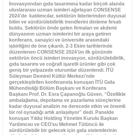
İnovasyondan gıda tasarımına kadar birçok alanda
uluslararası uzman isimleri ağırlayan CONSENSE
2024’de katılımcılar, sektörün liderlerinden duyusal
bilim ve sürdürülebilirlik trendlerini dinleme fırsatı
buldu. Sektörün önde gelen firmaları ve akdemi
dünyasının uzman isimlerini bir araya getiren
konferans, sanayici ve üniversite arasındaki
işbirliğini de öne çıkardı. 2-3 Ekim tarihlerinde
düzenlenen CONSENSE 2024’ün ilk gününde
sektörün öncü isimleri inovasyon, sürdürülebilirlik,
gıda tasarımı ve coğrafi işaretli ürünler gibi çok
geniş bir yelpazede oturumlar düzenlendi. İTÜ
Süleyman Demirel Kültür Merkezi’nde
gerçekleştirilen konferansta konuşan İTÜ Gıda
Mühendisliği Bölüm Başkanı ve Konferans
Başkanı Prof. Dr. Esra Çapanoğlu Güven, “Özellikle
ambalajlama, depolama ve pazarlama süreçlerine
kadar duyusal analizin ne derecede etkin ve önemli
bir rol oynadığı artık anlaşılıyor” dedi.
Panelde
konuşan Yıldız Holding Yönetim Kurulu Başkan
Yardımcısı ve CEO’su Mehmet Tütüncü ile
sürdürülebilir bir gelecek için gıda sistemlerinin