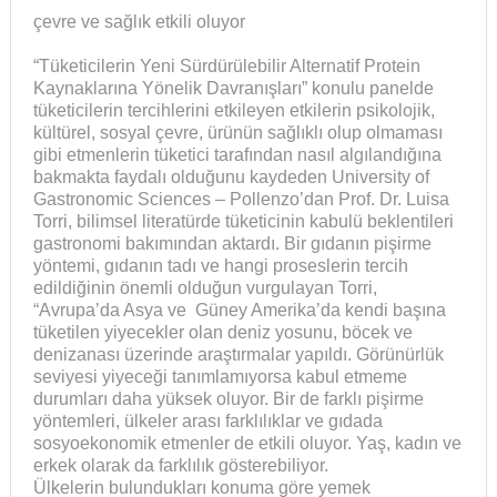
çevre ve sağlık etkili oluyor
“Tüketicilerin Yeni Sürdürülebilir Alternatif Protein
Kaynaklarına Yönelik Davranışları” konulu panelde
tüketicilerin tercihlerini etkileyen etkilerin psikolojik,
kültürel, sosyal çevre, ürünün sağlıklı olup olmaması
gibi etmenlerin tüketici tarafından nasıl algılandığına
bakmakta faydalı olduğunu kaydeden University of
Gastronomic Sciences – Pollenzo’dan Prof. Dr. Luisa
Torri, bilimsel literatürde tüketicinin kabulü beklentileri
gastronomi bakımından aktardı. Bir gıdanın pişirme
yöntemi, gıdanın tadı ve hangi proseslerin tercih
edildiğinin önemli olduğun vurgulayan Torri,
“Avrupa’da Asya ve Güney Amerika’da kendi başına
tüketilen yiyecekler olan deniz yosunu, böcek ve
denizanası üzerinde araştırmalar yapıldı. Görünürlük
seviyesi yiyeceği tanımlamıyorsa kabul etmeme
durumları daha yüksek oluyor. Bir de farklı pişirme
yöntemleri, ülkeler arası farklılıklar ve gıdada
sosyoekonomik etmenler de etkili oluyor. Yaş, kadın ve
erkek olarak da farklılık gösterebiliyor.
Ülkelerin bulundukları konuma göre yemek