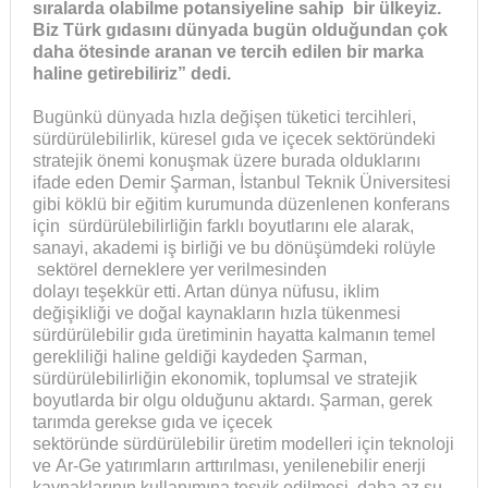
sıralarda olabilme potansiyeline sahip bir ülkeyiz.
Biz Türk gıdasını dünyada bugün olduğundan çok
daha ötesinde aranan ve tercih edilen bir marka
haline getirebiliriz” dedi.
Bugünkü dünyada hızla değişen tüketici tercihleri,
sürdürülebilirlik, küresel gıda ve içecek sektöründeki
stratejik önemi konuşmak üzere burada olduklarını
ifade eden Demir Şarman, İstanbul Teknik Üniversitesi
gibi köklü bir eğitim kurumunda düzenlenen konferans
için sürdürülebilirliğin farklı boyutlarını ele alarak,
sanayi, akademi iş birliği ve bu dönüşümdeki rolüyle
sektörel derneklere yer verilmesinden
dolayı teşekkür etti. Artan dünya nüfusu, iklim
değişikliği ve doğal kaynakların hızla tükenmesi
sürdürülebilir gıda üretiminin hayatta kalmanın temel
gerekliliği haline geldiği kaydeden Şarman,
sürdürülebilirliğin ekonomik, toplumsal ve stratejik
boyutlarda bir olgu olduğunu aktardı. Şarman, gerek
tarımda gerekse gıda ve içecek
sektöründe sürdürülebilir üretim modelleri için teknoloji
ve Ar-Ge yatırımların arttırılması, yenilenebilir enerji
kaynaklarının kullanımına teşvik edilmesi, daha az su,