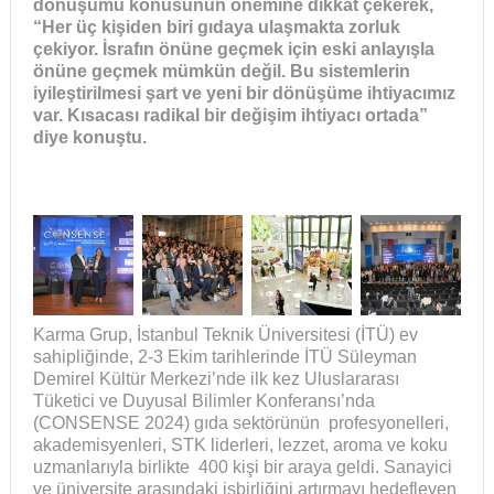
dönüşümü konusunun önemine dikkat çekerek,
“Her üç kişiden biri gıdaya ulaşmakta zorluk
çekiyor. İsrafın önüne geçmek için eski anlayışla
önüne geçmek mümkün değil. Bu sistemlerin
iyileştirilmesi şart ve yeni bir dönüşüme ihtiyacımız
var. Kısacası radikal bir değişim ihtiyacı ortada”
diye konuştu.
Karma Grup, İstanbul Teknik Üniversitesi (İTÜ) ev
sahipliğinde, 2-3 Ekim tarihlerinde İTÜ Süleyman
Demirel Kültür Merkezi’nde ilk kez Uluslararası
Tüketici ve Duyusal Bilimler Konferansı’nda
(CONSENSE 2024) gıda sektörünün profesyonelleri,
akademisyenleri, STK liderleri, lezzet, aroma ve koku
uzmanlarıyla birlikte 400 kişi bir araya geldi. Sanayici
ve üniversite arasındaki işbirliğini artırmayı hedefleyen