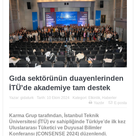
Gıda sektörünün duayenlerinden
İTÜ’de akademiye tam destek
Yazar:
gidaturk
Tarih:
10 Ekim 2024
Kategori:
Etkinlik
,
Haberler
Yazdır
E-posta
Karma Grup tarafından, İstanbul Teknik
Üniversitesi (İTÜ) ev sahipliğinde Türkiye’de ilk kez
Uluslararası Tüketici ve Duyusal Bilimler
Konferansı (CONSENSE 2024) düzenlendi.