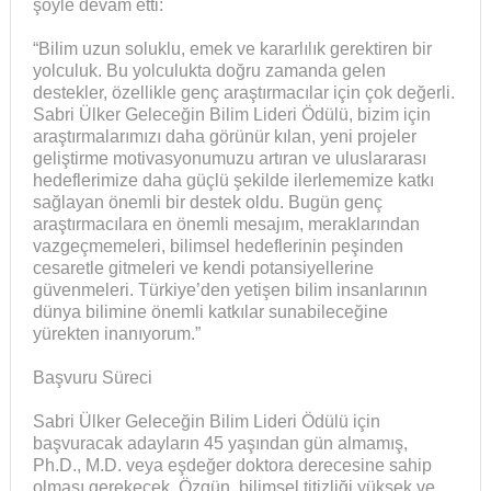
şöyle devam etti:
“Bilim uzun soluklu, emek ve kararlılık gerektiren bir
yolculuk. Bu yolculukta doğru zamanda gelen
destekler, özellikle genç araştırmacılar için çok değerli.
Sabri Ülker Geleceğin Bilim Lideri Ödülü, bizim için
araştırmalarımızı daha görünür kılan, yeni projeler
geliştirme motivasyonumuzu artıran ve uluslararası
hedeflerimize daha güçlü şekilde ilerlememize katkı
sağlayan önemli bir destek oldu. Bugün genç
araştırmacılara en önemli mesajım, meraklarından
vazgeçmemeleri, bilimsel hedeflerinin peşinden
cesaretle gitmeleri ve kendi potansiyellerine
güvenmeleri. Türkiye’den yetişen bilim insanlarının
dünya bilimine önemli katkılar sunabileceğine
yürekten inanıyorum.”
Başvuru Süreci
Sabri Ülker Geleceğin Bilim Lideri Ödülü için
başvuracak adayların 45 yaşından gün almamış,
Ph.D., M.D. veya eşdeğer doktora derecesine sahip
olması gerekecek. Özgün, bilimsel titizliği yüksek ve