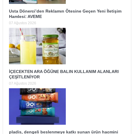
Usta Dönerci’den Reklamın Ötesine Geçen Yeni İletişim
Hamlesi: AVEME
07 Ağustos 2026
İÇECEKTEN ARA ÖĞÜNE BALIN KULLANIM ALANLARI
ÇEŞİTLENİYOR
07 Ağustos 2026
pladis, dengeli beslenmeye katkı sunan ürün hacmini