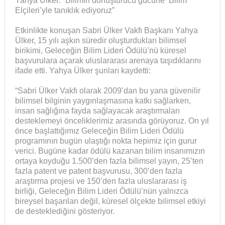
Yahya Ülker: “Bilimin dönüştürücü gücüne ‘Bilim
Elçileri’yle tanıklık ediyoruz”
Etkinlikte konuşan Sabri Ülker Vakfı Başkanı Yahya
Ülker, 15 yılı aşkın süredir oluşturdukları bilimsel
birikimi, Geleceğin Bilim Lideri Ödülü’nü küresel
başvurulara açarak uluslararası arenaya taşıdıklarını
ifade etti. Yahya Ülker şunları kaydetti:
“Sabri Ülker Vakfı olarak 2009’dan bu yana güvenilir
bilimsel bilginin yaygınlaşmasına katkı sağlarken,
insan sağlığına fayda sağlayacak araştırmaları
desteklemeyi önceliklerimiz arasında görüyoruz. On yıl
önce başlattığımız Geleceğin Bilim Lideri Ödülü
programının bugün ulaştığı nokta hepimiz için gurur
verici. Bugüne kadar ödülü kazanan bilim insanımızın
ortaya koyduğu 1.500’den fazla bilimsel yayın, 25’ten
fazla patent ve patent başvurusu, 300’den fazla
araştırma projesi ve 150’den fazla uluslararası iş
birliği, Geleceğin Bilim Lideri Ödülü’nün yalnızca
bireysel başarıları değil, küresel ölçekte bilimsel etkiyi
de desteklediğini gösteriyor.