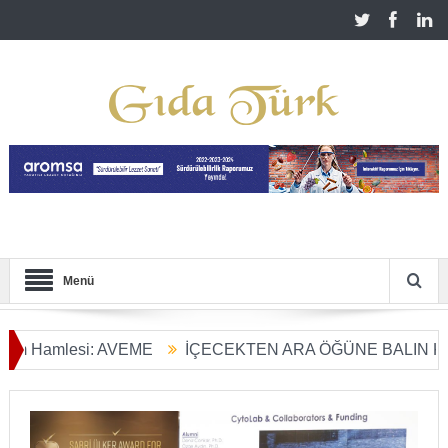
Menü
mlesi: AVEME
İÇECEKTEN ARA ÖĞÜNE BALIN KULLANIM
Dönüşümü Başladı