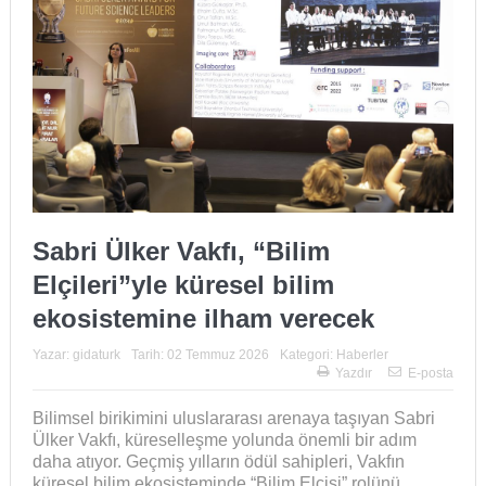
Sabri Ülker Vakfı, “Bilim
Elçileri”yle küresel bilim
ekosistemine ilham verecek
Yazar:
gidaturk
Tarih:
02 Temmuz 2026
Kategori:
Haberler
Yazdır
E-posta
Bilimsel birikimini uluslararası arenaya taşıyan Sabri
Ülker Vakfı, küreselleşme yolunda önemli bir adım
daha atıyor. Geçmiş yılların ödül sahipleri, Vakfın
küresel bilim ekosisteminde “Bilim Elçisi” rolünü