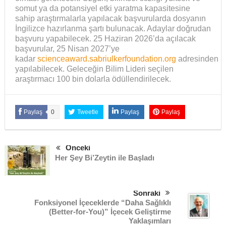
somut ya da potansiyel etki yaratma kapasitesine
sahip araştırmalarla yapılacak başvurularda dosyanın
İngilizce hazırlanma şartı bulunacak. Adaylar doğrudan
başvuru yapabilecek. 25 Haziran 2026’da açılacak
başvurular, 25 Nisan 2027’ye
kadar
scienceaward.sabriulkerfoundation.org
adresinden
yapılabilecek. Geleceğin Bilim Lideri seçilen
araştırmacı 100 bin dolarla ödüllendirilecek.
Paylaş
0
Tweetle
Paylaş
Paylaş
Önceki
Her Şey Bi’Zeytin ile Başladı
Sonraki
Fonksiyonel İçeceklerde “Daha Sağlıklı
(Better-for-You)” İçecek Geliştirme
Yaklaşımları