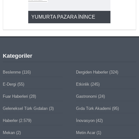
YUMURTA PAZARA İNİNCE
2025’ten 2
Kategoriler
Beslenme
(116)
Dergiden Haberler
(324)
E-Dergi
(55)
Etkinlik
(245)
Fuar Haberleri
(28)
Gastronomi
(24)
Geleneksel Türk Gıdaları
(3)
Gıda Türk Akademi
(95)
Haberler
(2.579)
İnovasyon
(42)
Mekan
(2)
Metin Acar
(1)