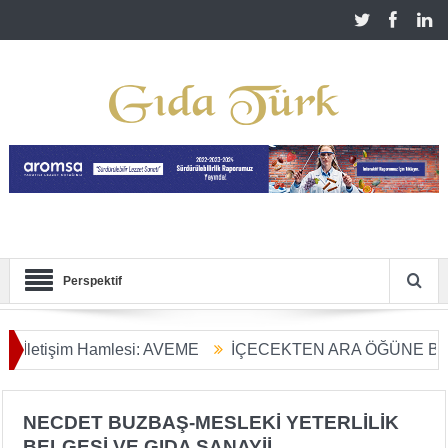
Perspektif
letişim Hamlesi: AVEME
İÇECEKTEN ARA ÖĞÜNE BALIN 
ıcı Tarım Dönüşümü Başladı
NECDET BUZBAŞ-MESLEKİ YETERLİLİK
BELGESİ VE GIDA SANAYİİ