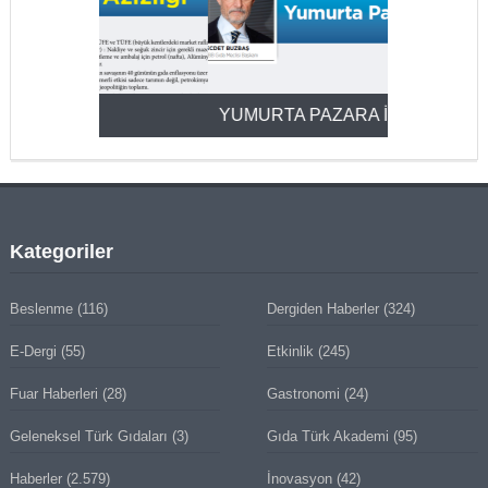
YUMURTA PAZARA İNİNCE
2025’ten 2
Kategoriler
Beslenme
(116)
Dergiden Haberler
(324)
E-Dergi
(55)
Etkinlik
(245)
Fuar Haberleri
(28)
Gastronomi
(24)
Geleneksel Türk Gıdaları
(3)
Gıda Türk Akademi
(95)
Haberler
(2.579)
İnovasyon
(42)