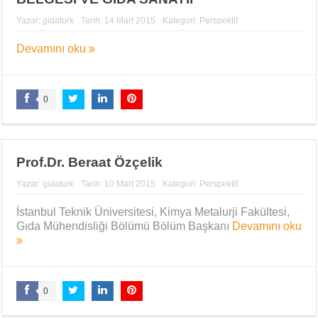
Yazar:
gidaturk
Tarih:
14 Mart 2015
Kategori:
Perspektif
Devamını oku
0
Prof.Dr. Beraat Özçelik
Yazar:
gidaturk
Tarih:
10 Mart 2015
Kategori:
Perspektif
İstanbul Teknik Üniversitesi, Kimya Metalurji Fakültesi,
Gıda Mühendisliği Bölümü Bölüm Başkanı
Devamını oku
0