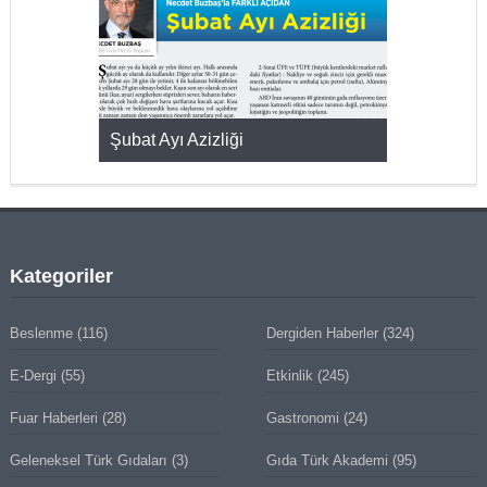
KMAK
Şubat Ayı Azizliği
YUMURTA P
Kategoriler
Beslenme
(116)
Dergiden Haberler
(324)
E-Dergi
(55)
Etkinlik
(245)
Fuar Haberleri
(28)
Gastronomi
(24)
Geleneksel Türk Gıdaları
(3)
Gıda Türk Akademi
(95)