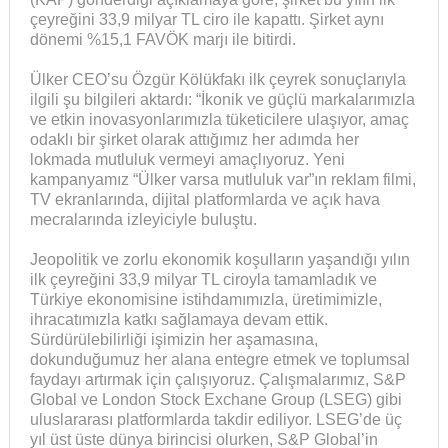
çeyreğini 33,9 milyar TL ciro ile kapattı. Şirket aynı
dönemi %15,1 FAVÖK marjı ile bitirdi.
Ülker CEO’su Özgür Kölükfakı ilk çeyrek sonuçlarıyla
ilgili şu bilgileri aktardı: “İkonik ve güçlü markalarımızla
ve etkin inovasyonlarımızla tüketicilere ulaşıyor, amaç
odaklı bir şirket olarak attığımız her adımda her
lokmada mutluluk vermeyi amaçlıyoruz. Yeni
kampanyamız “Ülker varsa mutluluk var”ın reklam filmi,
TV ekranlarında, dijital platformlarda ve açık hava
mecralarında izleyiciyle buluştu.
Jeopolitik ve zorlu ekonomik koşulların yaşandığı yılın
ilk çeyreğini 33,9 milyar TL ciroyla tamamladık ve
Türkiye ekonomisine istihdamımızla, üretimimizle,
ihracatımızla katkı sağlamaya devam ettik.
Sürdürülebilirliği işimizin her aşamasına,
dokunduğumuz her alana entegre etmek ve toplumsal
faydayı artırmak için çalışıyoruz. Çalışmalarımız, S&P
Global ve London Stock Exchane Group (LSEG) gibi
uluslararası platformlarda takdir ediliyor. LSEG’de üç
yıl üst üste dünya birincisi olurken, S&P Global’in