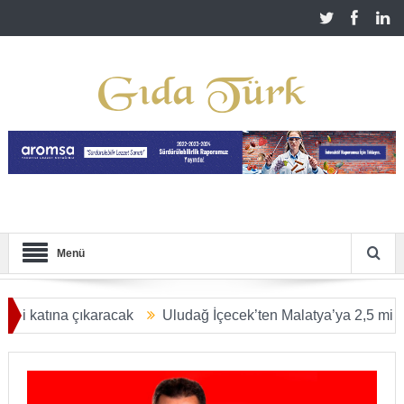
Menü
tına çıkaracak
Uludağ İçecek’ten Malatya’ya 2,5 milyar TL’li
ULAŞACAK