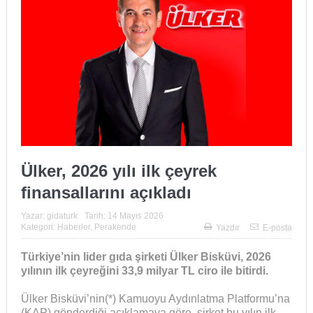
Ülker, 2026 yılı ilk çeyrek
finansallarını açıkladı
Yazar:
gidaturk
Tarih:
14 Mayıs 2026
Kategori:
Haberler
,
Perakende
Yazdır
E-posta
Türkiye’nin lider gıda şirketi Ülker Bisküvi, 2026
yılının ilk çeyreğini 33,9 milyar TL ciro ile bitirdi.
Ülker Bisküvi’nin(*) Kamuoyu Aydınlatma Platformu’na
(KAP) gönderdiği açıklamaya göre, şirket bu yılın ilk