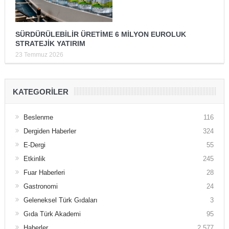
SÜRDÜRÜLEBİLİR ÜRETİME 6 MİLYON EUROLUK
STRATEJİK YATIRIM
23 Temmuz 2026
KATEGORILER
Beslenme
116
Dergiden Haberler
324
E-Dergi
55
Etkinlik
245
Fuar Haberleri
28
Gastronomi
24
Geleneksel Türk Gıdaları
3
Gıda Türk Akademi
95
Haberler
2.577