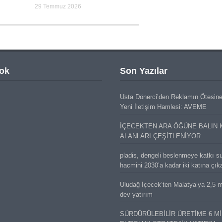
29 Temmuz 2026
ok
Son Yazılar
Usta Dönerci’den Reklamın Ötesin
Yeni İletişim Hamlesi: AVEME
İÇECEKTEN ARA ÖĞÜNE BALIN 
ALANLARI ÇEŞİTLENİYOR
pladis, dengeli beslenmeye katkı s
hacmini 2030’a kadar iki katına çık
Uludağ İçecek’ten Malatya’ya 2,5 mi
dev yatırım
SÜRDÜRÜLEBİLİR ÜRETİME 6 M