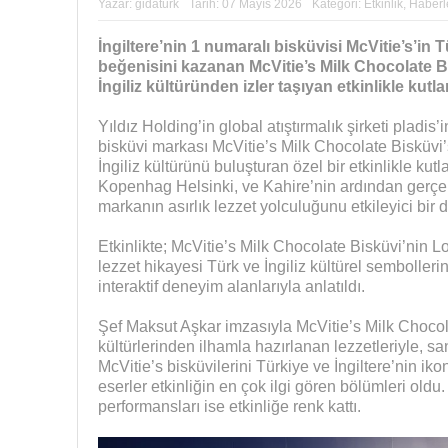
Yazar:
gidaturk
Tarih:
07 Mayıs 2026
Kategori:
Etkinlik
,
Haberl
İngiltere’nin 1 numaralı bisküvisi McVitie’s’in T
beğenisini kazanan McVitie’s Milk Chocolate B
İngiliz kültüründen izler taşıyan etkinlikle kutla
Yıldız Holding’in global atıştırmalık şirketi pladis’
bisküvi markası McVitie’s Milk Chocolate Bisküvi’s
İngiliz kültürünü buluşturan özel bir etkinlikle k
Kopenhag Helsinki, ve Kahire’nin ardından gerçekl
markanın asırlık lezzet yolculuğunu etkileyici bir
Etkinlikte; McVitie’s Milk Chocolate Bisküvi’nin L
lezzet hikayesi Türk ve İngiliz kültürel semboller
interaktif deneyim alanlarıyla anlatıldı.
Şef Maksut Aşkar imzasıyla McVitie’s Milk Chocolat
kültürlerinden ilhamla hazırlanan lezzetleriyle, 
McVitie’s bisküvilerini Türkiye ve İngiltere’nin ik
eserler etkinliğin en çok ilgi gören bölümleri old
performansları ise etkinliğe renk kattı.