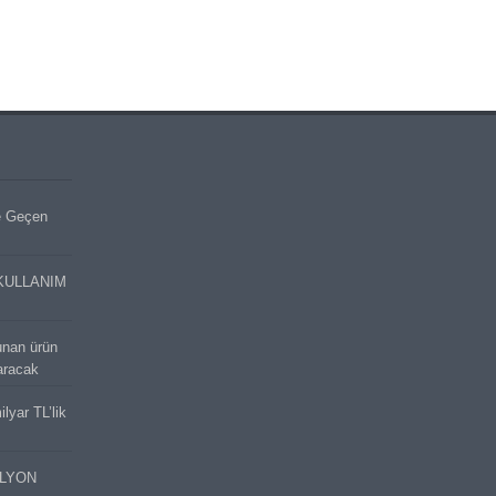
e Geçen
KULLANIM
unan ürün
aracak
lyar TL’lik
İLYON