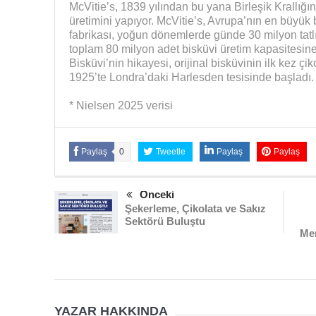
McVitie’s, 1839 yılından bu yana Birleşik Krallığın 
üretimini yapıyor. McVitie’s, Avrupa’nın en büyük 
fabrikası, yoğun dönemlerde günde 30 milyon tatl
toplam 80 milyon adet bisküvi üretim kapasitesine
Bisküvi’nin hikayesi, orijinal bisküvinin ilk kez ç
1925’te Londra’daki Harlesden tesisinde başladı.
* Nielsen 2025 verisi
Paylaş
0
Tweetle
Paylaş
Paylaş
Önceki
Şekerleme, Çikolata ve Sakız
Sektörü Buluştu
Mer
YAZAR HAKKINDA