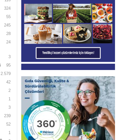
324
55
245
28
24
3
i
95
2.579
42
2
1
3
239
52
1