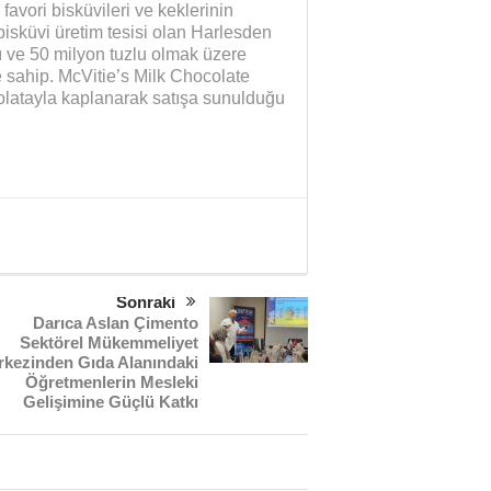
favori bisküvileri ve keklerinin
bisküvi üretim tesisi olan Harlesden
ı ve 50 milyon tuzlu olmak üzere
 sahip. McVitie’s Milk Chocolate
ikolatayla kaplanarak satışa sunulduğu
Sonraki
Darıca Aslan Çimento
Sektörel Mükemmeliyet
kezinden Gıda Alanındaki
Öğretmenlerin Mesleki
Gelişimine Güçlü Katkı
Sağlık mı Siyaset mi?
Şubat Ayı Azizliği