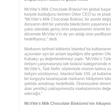
McVitie’s Milk Chocolate Bisküvi’nin global başar
karşılık bulduğunu belirten Ülker CEO’su ve pla
“McVitie’s Milk Chocolate Bisküvi, bir asırdır değ
dünyanın dört bir yanında tüketicilerin yaşamına eş
çatısı altındaki geniş ürün yelpazesinin önemli b
dönemde McVitie’s’in de yer aldığı ürün portföyüm
hedefliyoruz.” dedi.
Markanın tarihsel köklerini İstanbul’da kutlamanı
açısından ayrı bir anlam taşıdığını dile getiren
Kabakçı şu değerlendirmeyi yaptı: “McVitie’s Türkiy
iletişim çalışmalarıyla tatlı bisküvi kategorisinde
McVitie’s, Tadı Nefis’ söylemiyle ürünün tadına vu
iletişim yürütüyoruz. İstanbul’daki 100. yıl kutlam
bir kurguyla tasarlayarak markanın hikâyesini tük
şekilde anlatmayı hedefledik. Önümüzdeki dönem
alan yenilikçi yaklaşımımızla markalarımızın de
edeceğiz.”
McVitie’s Milk Chocolate Bisküvisi’nin hikayesi