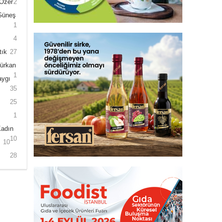
 Özer
2
 Güneş
1
4
tık
27
Gürkan
1
aygı
35
25
1
Kadın
10
10
28