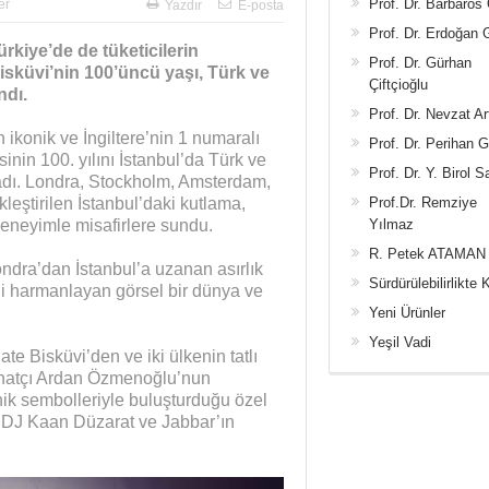
Prof. Dr. Barbaros
er
Yazdır
E-posta
Prof. Dr. Erdoğan
ürkiye’de de tüketicilerin
Prof. Dr. Gürhan
isküvi’nin 100’üncü yaşı, Türk ve
Çiftçioğlu
ndı.
Prof. Dr. Nevzat Ar
in ikonik ve İngiltere’nin 1 numaralı
Prof. Dr. Perihan 
inin 100. yılını İstanbul’da Türk ve
Prof. Dr. Y. Birol S
utladı. Londra, Stockholm, Amsterdam,
eştirilen İstanbul’daki kutlama,
Prof.Dr. Remziye
 deneyimle misafirlere sundu.
Yılmaz
R. Petek ATAMAN
ondra’dan İstanbul’a uzanan asırlık
Sürdürülebilirlikte 
ini harmanlayan görsel bir dünya ve
Yeni Ürünler
Yeşil Vadi
e Bisküvi’den ve iki ülkenin tatlı
sanatçı Ardan Özmenoğlu’nun
onik sembolleriyle buluşturduğu özel
u. DJ Kaan Düzarat ve Jabbar’ın