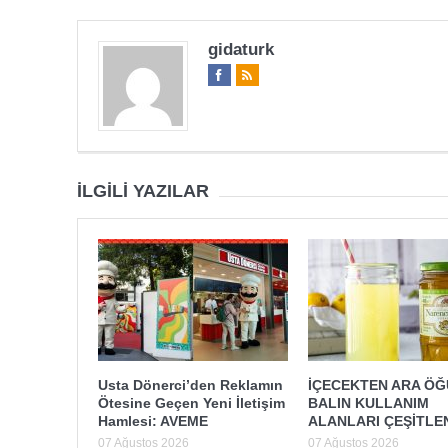
gidaturk
İLGILI YAZILAR
Usta Dönerci’den Reklamın
İÇECEKTEN ARA Ö
Ötesine Geçen Yeni İletişim
BALIN KULLANIM
Hamlesi: AVEME
ALANLARI ÇEŞİTLE
07 Ağustos 2026
07 Ağustos 2026