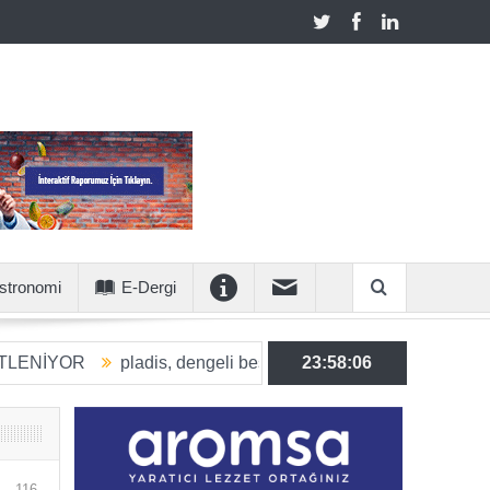
stronomi
E-Dergi
pladis, dengeli beslenmeye katkı sunan ürün hacmini 2030’a
23:58:07
116