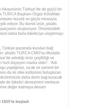
ı hikayesinin Türkiye’de de güçlü bir
dis TURCA Başkanı Özgür Kölükfakı
işmeyen lezzeti ve güçlü mirasıyla
lik ediyor. Bu ikonik ürün, pladis
ir parçasını oluşturuyor. Önümüzdeki
üzü daha fazla tüketiciye ulaştırmayı
n, Türkiye pazarıyla kurulan bağ
 Ülker- pladis TURCA CMO’su Mustafa
e’de artırdığı ürün çeşitliliği ve
 en hızlı büyüyen marka oldu*. ‘Adı
rgu yaptığımız, sıcak ve samimi bir
asını da iki ülke kültürünü buluşturan
eticilerimizle daha derin bağ kuracak
de de tüketici deneyimini merkeze
ğerine değer katmaya devam
 1925’te başladı