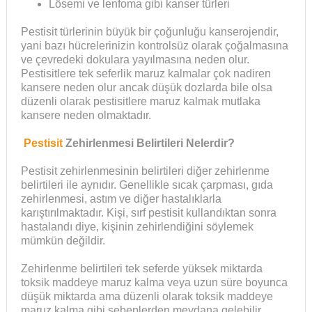
Lösemi ve lenfoma gibi kanser türleri
Pestisit türlerinin büyük bir çoğunluğu kanserojendir,
yani bazı hücrelerinizin kontrolsüz olarak çoğalmasına
ve çevredeki dokulara yayılmasına neden olur.
Pestisitlere tek seferlik maruz kalmalar çok nadiren
kansere neden olur ancak düşük dozlarda bile olsa
düzenli olarak pestisitlere maruz kalmak mutlaka
kansere neden olmaktadır.
Pestisit
Zehirlenmesi Belirtileri Nelerdir?
Pestisit zehirlenmesinin belirtileri diğer zehirlenme
belirtileri ile aynıdır. Genellikle sıcak çarpması, gıda
zehirlenmesi, astım ve diğer hastalıklarla
karıştırılmaktadır. Kişi, sırf pestisit kullandıktan sonra
hastalandı diye, kişinin zehirlendiğini söylemek
mümkün değildir.
Zehirlenme belirtileri tek seferde yüksek miktarda
toksik maddeye maruz kalma veya uzun süre boyunca
düşük miktarda ama düzenli olarak toksik maddeye
maruz kalma gibi sebeplerden meydana gelebilir.