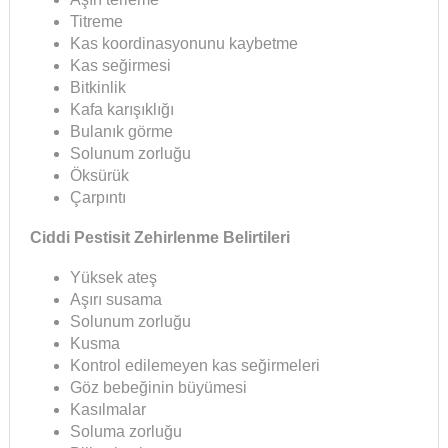
Titreme
Kas koordinasyonunu kaybetme
Kas seğirmesi
Bitkinlik
Kafa karışıklığı
Bulanık görme
Solunum zorluğu
Öksürük
Çarpıntı
Ciddi Pestisit Zehirlenme Belirtileri
Yüksek ateş
Aşırı susama
Solunum zorluğu
Kusma
Kontrol edilemeyen kas seğirmeleri
Göz bebeğinin büyümesi
Kasılmalar
Soluma zorluğu