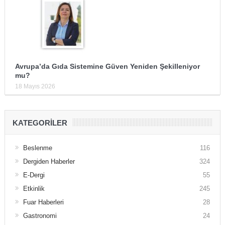
Avrupa’da Gıda Sistemine Güven Yeniden Şekilleniyor
mu?
18 Mayıs 2026
KATEGORILER
Beslenme
116
Dergiden Haberler
324
E-Dergi
55
Etkinlik
245
Fuar Haberleri
28
Gastronomi
24