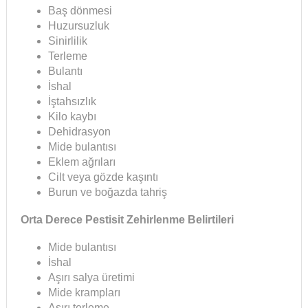
Baş dönmesi
Huzursuzluk
Sinirlilik
Terleme
Bulantı
İshal
İştahsızlık
Kilo kaybı
Dehidrasyon
Mide bulantısı
Eklem ağrıları
Cilt veya gözde kaşıntı
Burun ve boğazda tahriş
Orta Derece Pestisit Zehirlenme Belirtileri
Mide bulantısı
İshal
Aşırı salya üretimi
Mide krampları
Aşırı terleme