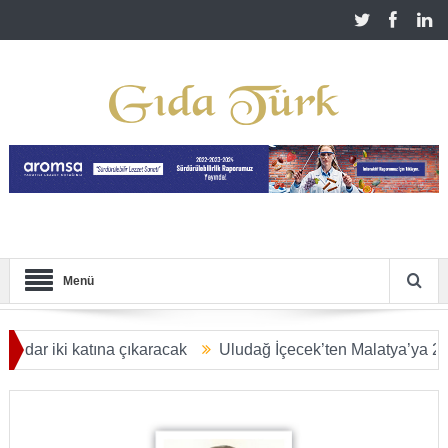
Menü
atına çıkaracak
Uludağ İçecek’ten Malatya’ya 2,5 milyar TL’l
 ULAŞACAK