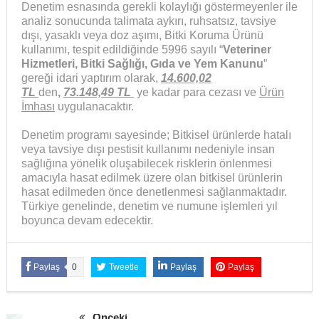
Denetim esnasında gerekli kolaylığı göstermeyenler ile
analiz sonucunda talimata aykırı, ruhsatsız, tavsiye
dışı, yasaklı veya doz aşımı, Bitki Koruma Ürünü
kullanımı, tespit edildiğinde 5996 sayılı “
Veteriner
Hizmetleri, Bitki Sağlığı, Gıda ve Yem Kanunu
”
gereği idari yaptırım olarak,
14.600,02
TL
den
,
73.148,49 TL
ye kadar para cezası ve
Ürün
İmhası
uygulanacaktır.
Denetim programı sayesinde; Bitkisel ürünlerde hatalı
veya tavsiye dışı pestisit kullanımı nedeniyle insan
sağlığına yönelik oluşabilecek risklerin önlenmesi
amacıyla hasat edilmek üzere olan bitkisel ürünlerin
hasat edilmeden önce denetlenmesi sağlanmaktadır.
Türkiye genelinde, denetim ve numune işlemleri yıl
boyunca devam edecektir.
Paylaş
0
Tweetle
Paylaş
Paylaş
Önceki