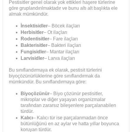
Pestisitler genel olarak yok ettikleri haşere türlerine
göre gruplandırılmaktadır ve bunu altı alt başlıkta ele
almak mümkündür.
İnsektisidler
– Böcek ilaçları
Herbisitler
– Ot ilaçları
Rodentisitler
– Fare ilaçları
Bakterisitler
– Bakteri ilaçları
Fungisidler
– Mantar ilaçları
Larvisidler
– Larva ilaçları
Bu sınıflandırmaya ek olarak, pestisit türlerini
biyoçözünürlüklerine göre sınıflandırmak da
mümkündür. Bu sınıflandırmaya göre:
Biyoçözünür
– Biyo çözünür pestisitler,
mikroplar ve diğer yaşayan organizmalar
tarafından zararsız bileşenlere parçalanabilen
türdür.
Kalıcı
– Kalıcı tür ise parçalanmadan önce
bütünlüğünü en az aylar ve hatta yıllar boyunca
koruyan türdür.