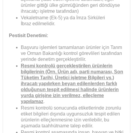
ürünler gittiği ülke gümrüğünden geri döndüyse
ihracatçı işletme tarafından)
Vekaletname (Ek-5) ya da İmza Sirküleri
İbraz edilmelidir.
Pestisit Denetimi:
Başvuru işlemleri tamamlanan ürünler için Tarım
ve Orman Bakanlığı kontrol görevlileri tarafından
yerinde denetim gerçekleştirilir.
Resmi kontrolü gerçekleştirilen ürünlerin
bilgilerinin (Örn. Ürün adı, parti numarası, Son
Tüketim Tarihi, Üretici işletme Bilgileri vs.)
ihracatı yapılırken beyan edilenlerden farklı
olduğunun tespit edilmesi halinde ürünlerin
yurda girişine izin verilmez, elleçleme
yapılamaz
.
Resmi kontrolü sonucunda etiketlerinde zorunlu
etiket bilgileri dışında uygunsuzluk tespit edilen
ürünlerin elleçlenmesine izin verilebilir, bu
aşamada taahhütname talep edilir.
Resmi kontrol aşamasında insan, hayvan ve bitki