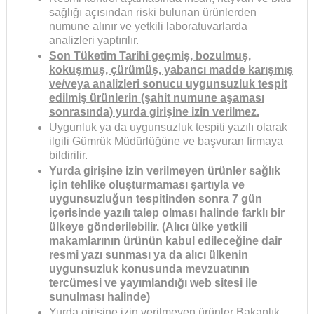
sağlığı açısından riski bulunan ürünlerden
numune alınır ve yetkili laboratuvarlarda
analizleri yaptırılır.
Son Tüketim Tarihi geçmiş, bozulmuş,
kokuşmuş, çürümüş, yabancı madde karışmış
ve/veya analizleri sonucu uygunsuzluk tespit
edilmiş ürünlerin (şahit numune aşaması
sonrasında) yurda girişine izin verilmez.
Uygunluk ya da uygunsuzluk tespiti yazılı olarak
ilgili Gümrük Müdürlüğüne ve başvuran firmaya
bildirilir.
Yurda girişine izin verilmeyen ürünler sağlık
için tehlike oluşturmaması şartıyla ve
uygunsuzluğun tespitinden sonra 7 gün
içerisinde yazılı talep olması halinde farklı bir
ülkeye gönderilebilir. (Alıcı ülke yetkili
makamlarının ürünün kabul edileceğine dair
resmi yazı sunması ya da alıcı ülkenin
uygunsuzluk konusunda mevzuatının
tercümesi ve yayımlandığı web sitesi ile
sunulması halinde)
Yurda girişine izin verilmeyen ürünler Bakanlık