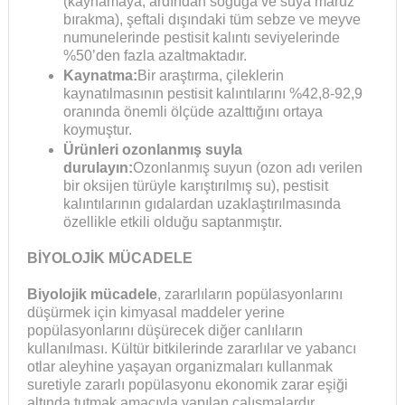
(kaynamaya, ardından soğuğa ve suya maruz
bırakma), şeftali dışındaki tüm sebze ve meyve
numunelerinde pestisit kalıntı seviyelerinde
%50’den fazla azaltmaktadır.
Kaynatma:
Bir araştırma, çileklerin
kaynatılmasının pestisit kalıntılarını %42,8-92,9
oranında önemli ölçüde azalttığını ortaya
koymuştur.
Ürünleri ozonlanmış suyla
durulayın:
Ozonlanmış suyun (ozon adı verilen
bir oksijen türüyle karıştırılmış su), pestisit
kalıntılarının gıdalardan uzaklaştırılmasında
özellikle etkili olduğu saptanmıştır.
BİYOLOJİK MÜCADELE
Biyolojik mücadele
, zararlıların popülasyonlarını
düşürmek için kimyasal maddeler yerine
popülasyonlarını düşürecek diğer canlıların
kullanılması. Kültür bitkilerinde zararlılar ve yabancı
otlar aleyhine yaşayan organizmaları kullanmak
suretiyle zararlı popülasyonu ekonomik zarar eşiği
altında tutmak amacıyla yapılan çalışmalardır.