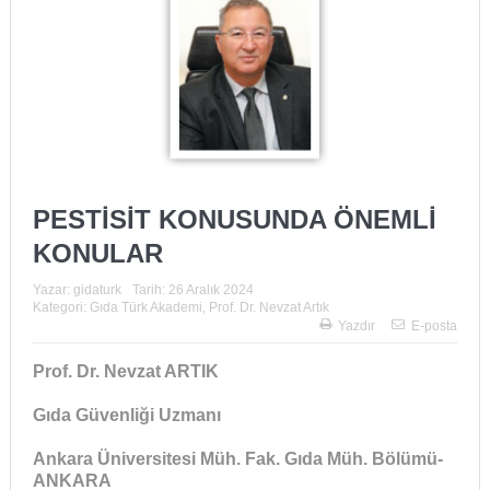
PESTİSİT KONUSUNDA ÖNEMLİ
KONULAR
Yazar:
gidaturk
Tarih:
26 Aralık 2024
Kategori:
Gıda Türk Akademi
,
Prof. Dr. Nevzat Artık
Yazdır
E-posta
Prof. Dr. Nevzat ARTIK
Gıda Güvenliği Uzmanı
Ankara Üniversitesi Müh. Fak. Gıda Müh. Bölümü-
ANKARA