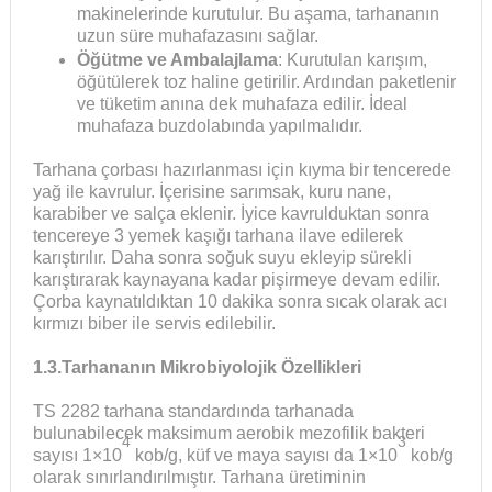
makinelerinde kurutulur. Bu aşama, tarhananın
uzun süre muhafazasını sağlar.
Öğütme ve Ambalajlama
: Kurutulan karışım,
öğütülerek toz haline getirilir. Ardından paketlenir
ve tüketim anına dek muhafaza edilir. İdeal
muhafaza buzdolabında yapılmalıdır.
Tarhana çorbası hazırlanması için kıyma bir tencerede
yağ ile kavrulur. İçerisine sarımsak, kuru nane,
karabiber ve salça eklenir. İyice kavrulduktan sonra
tencereye 3 yemek kaşığı tarhana ilave edilerek
karıştırılır. Daha sonra soğuk suyu ekleyip sürekli
karıştırarak kaynayana kadar pişirmeye devam edilir.
Çorba kaynatıldıktan 10 dakika sonra sıcak olarak acı
kırmızı biber ile servis edilebilir.
1.3.Tarhananın Mikrobiyolojik Özellikleri
TS 2282 tarhana standardında tarhanada
bulunabilecek maksimum aerobik mezofilik bakteri
4
3
sayısı 1×10
kob/g, küf ve maya sayısı da 1×10
kob/g
olarak sınırlandırılmıştır. Tarhana üretiminin