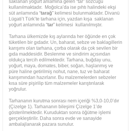
saklanan yoğurt anlamına gelen “tar” sözcüğü
kullanılmaktadır. Moğolca’da ise pıhtı halindeki ekşi
süt anlamında “
tarağ
” kelimesi bulunmaktadır. Divanü
Lügati’t Türk’te tarhana için, yazdan kışa saklanan
yoğurt anlamında “
tar
” kelimesi kullanılmıştır.
Tarhana ülkemizde kış aylarında her öğünde en çok
tüketilen bir gıdadır. Un, baharat, sebze ve baklagillerin
karışımı olan tarhana, çorba olarak da çok sevilen bir
gıda maddesidir. Beslenme ve sindirim açısından
oldukça tercih edilmektedir. Tarhana, buğday unu,
yoğurt, maya, domates, biber, soğan, haşlanmış ve
püre haline getirilmiş nohut, nane, tuz ve baharat
karışımından hazırlanır. Bu malzemelerden sebzeler
kısa süre pişirilip tüm malzemeler karıştırılarak
yoğrulur.
Tarhananın kurutma sonrası nem içeriği %3,0-10,0’dır
(Çizelge 1). Tarhananın bileşimi Çizelge 1’de
gösterilmektedir. Kuruduktan sonra öğütme işlemi
gerçekleştirilir. Daha sonra evde ve sanayide
ambalajlanarak pazara sunulur.