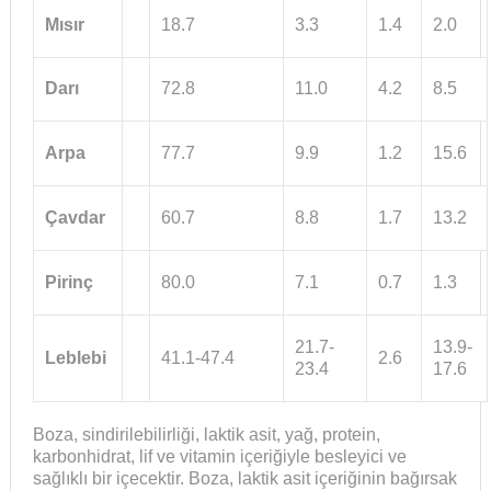
Mısır
18.7
3.3
1.4
2.0
Darı
72.8
11.0
4.2
8.5
Arpa
77.7
9.9
1.2
15.6
Çavdar
60.7
8.8
1.7
13.2
Pirinç
80.0
7.1
0.7
1.3
21.7-
13.9-
Leblebi
41.1-47.4
2.6
23.4
17.6
Boza, sindirilebilirliği, laktik asit, yağ, protein,
karbonhidrat, lif ve vitamin içeriğiyle besleyici ve
sağlıklı bir içecektir. Boza, laktik asit içeriğinin bağırsak