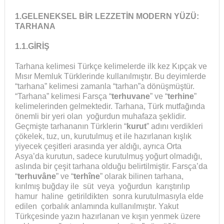
1.GELENEKSEL BİR LEZZETİN MODERN YÜZÜ:
TARHANA
1.1.GİRİŞ
Tarhana kelimesi Türkçe kelimelerde ilk kez Kıpçak ve
Mısır Memluk Türklerinde kullanılmıştır. Bu deyimlerde
“tarhana” kelimesi zamanla “tarhan”a dönüşmüştür.
“Tarhana” kelimesi Farsça “
terhuvane
” ve “
terhine
”
kelimelerinden gelmektedir. Tarhana, Türk mutfağında
önemli bir yeri olan yoğurdun muhafaza şeklidir.
Geçmişte tarhananın Türklerin “
kurut
” adını verdikleri
çökelek, tuz, un, kurutulmuş et ile hazırlanan kışlık
yiyecek çeşitleri arasında yer aldığı, ayrıca Orta
Asya’da kurutun, sadece kurutulmuş yoğurt olmadığı,
aslında bir çeşit tarhana olduğu belirtilmiştir. Farsça’da
“
terhuvâne
” ve “
terhîne
” olarak bilinen tarhana,
kırılmış buğday ile süt veya yoğurdun karıştırılıp
hamur haline getirildikten sonra kurutulmasıyla elde
edilen çorbalık anlamında kullanılmıştır. Yakut
Türkçesinde yazın hazırlanan ve kışın yenmek üzere