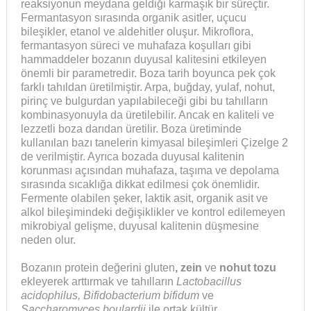
reaksiyonun meydana geldiği karmaşık bir süreçtir.
Fermantasyon sırasında organik asitler, uçucu
bileşikler, etanol ve aldehitler oluşur. Mikroflora,
fermantasyon süreci ve muhafaza koşulları gibi
hammaddeler bozanın duyusal kalitesini etkileyen
önemli bir parametredir. Boza tarih boyunca pek çok
farklı tahıldan üretilmiştir. Arpa, buğday, yulaf, nohut,
pirinç ve bulgurdan yapılabileceği gibi bu tahılların
kombinasyonuyla da üretilebilir. Ancak en kaliteli ve
lezzetli boza darıdan üretilir. Boza üretiminde
kullanılan bazı tanelerin kimyasal bileşimleri Çizelge 2
de verilmiştir. Ayrıca bozada duyusal kalitenin
korunması açısından muhafaza, taşıma ve depolama
sırasında sıcaklığa dikkat edilmesi çok önemlidir.
Fermente olabilen şeker, laktik asit, organik asit ve
alkol bileşimindeki değişiklikler ve kontrol edilemeyen
mikrobiyal gelişme, duyusal kalitenin düşmesine
neden olur.
Bozanın protein değerini gluten
, zein
ve
nohut tozu
ekleyerek arttırmak ve tahılların
Lactobacillus
acidophilus, Bifidobacterium bifidum
ve
Saccharomyces boulardii
ile ortak kültür