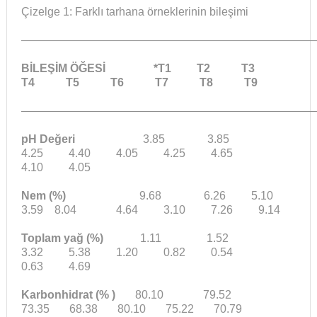
Çizelge 1: Farklı tarhana örneklerinin bileşimi
——————————————————————————
BİLEŞİM ÖĞESİ *T1 T2 T3
T4 T5 T6 T7 T8 T9
——————————————————————————
pH Değeri
3.85 3.85
4.25 4.40 4.05 4.25 4.65
4.10 4.05
Nem (%)
9.68 6.26 5.10
3.59 8.04 4.64 3.10 7.26 9.14
Toplam yağ (%)
1.11 1.52
3.32 5.38 1.20 0.82 0.54
0.63 4.69
Karbonhidrat (% )
80.10 79.52
73.35 68.38 80.10 75.22 70.79