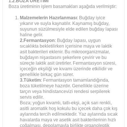
1.2.BOZA ÜRETİMİ
Boza üretiminin işlem basamakları aşağıda verilmiştir:
Malzemelerin Hazırlanması
: Buğday iyice
yıkanır ve suyla kaynatılır. Kaynamış buğday,
suyunun süzülmesiyle elde edilen buğday lapası
haline gelir.
2.Fermantasyon
: Buğday lapası, uygun
sıcaklıkta bekletilirken içerisine maya ve laktik
asit bakterileri eklenir. Bu mikroorganizmalar,
buğdayın nişastasını şekerlere çevirir ve bu
süreçte laktik asit üretirler. Fermantasyon süresi,
içeceğin ekşiliği ve kıvamı üzerinde etkilidir ve
genellikle birkaç gün sürer.
3.Tüketim
: Fermantasyon tamamlandığında,
boza tüketilmeye hazırdır. Genellikle üzerine
tarçın veya hindistancevizi rendesi serpilerek
servis edilir.
Boza; yoğun kıvamlı, tatlı-ekşi, açık sarı renkli,
asitli aromatik hoş kokulu bu içecek daha çok kış
aylarında tercih edilmektedir. Yaz aylarında sıcak
havalarda maya ve asetik asit bakterilerinin hızlı
çoğalması, depolamayla birlikte organoleptik