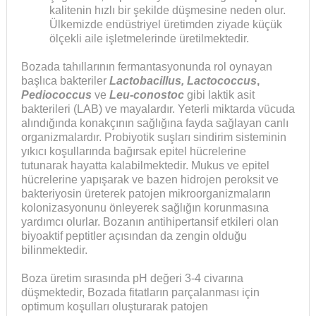
kalitenin hızlı bir şekilde düşmesine neden olur.
Ülkemizde endüstriyel üretimden ziyade küçük
ölçekli aile işletmelerinde üretilmektedir.
Bozada tahıllarının fermantasyonunda rol oynayan
başlıca bakteriler
Lactobacillus, Lactococcus
,
Pediococcus
ve
Leu-conostoc
gibi laktik asit
bakterileri (LAB) ve mayalardır. Yeterli miktarda vücuda
alındığında konakçının sağlığına fayda sağlayan canlı
organizmalardır. Probiyotik suşları sindirim sisteminin
yıkıcı koşullarında bağırsak epitel hücrelerine
tutunarak hayatta kalabilmektedir. Mukus ve epitel
hücrelerine yapışarak ve bazen hidrojen peroksit ve
bakteriyosin üreterek patojen mikroorganizmaların
kolonizasyonunu önleyerek sağlığın korunmasına
yardımcı olurlar. Bozanın antihipertansif etkileri olan
biyoaktif peptitler açısından da zengin olduğu
bilinmektedir.
Boza üretim sırasında pH değeri 3-4 civarına
düşmektedir, Bozada fitatların parçalanması için
optimum koşulları oluşturarak patojen