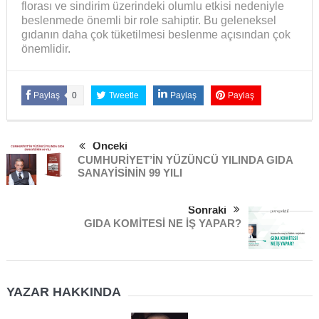
florası ve sindirim üzerindeki olumlu etkisi nedeniyle
beslenmede önemli bir role sahiptir. Bu geleneksel
gıdanın daha çok tüketilmesi beslenme açısından çok
önemlidir.
Paylaş
0
Tweetle
Paylaş
Paylaş
Önceki
CUMHURİYET’İN YÜZÜNCÜ YILINDA GIDA
SANAYİSİNİN 99 YILI
Sonraki
GIDA KOMİTESİ NE İŞ YAPAR?
YAZAR HAKKINDA