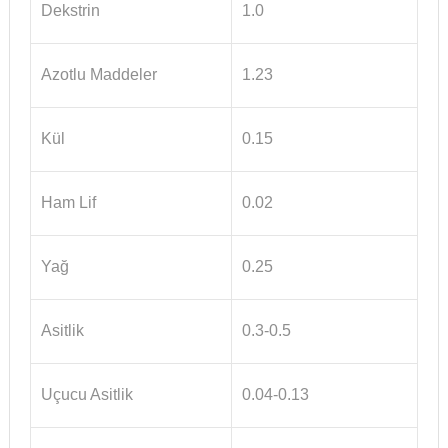
Dekstrin
1.0
Azotlu Maddeler
1.23
Kül
0.15
Ham Lif
0.02
Yağ
0.25
Asitlik
0.3-0.5
Uçucu Asitlik
0.04-0.13