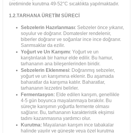
üretiminde kurutma 49-52°C sıcaklıkta yapılmaktadır.
1.2.TARHANA ÜRETİM SÜRECİ
Sebzelerin Hazırlanması
: Sebzeler önce yıkanır,
soyulur ve doğranır. Domatesler rendelenir,
biberler doğranır ve soğanlar ince ince doğranır.
Sarımsaklar da ezilir.
Yoğurt ve Un Karışımı
: Yoğurt ve un
karıştırılarak bir hamur elde edilir. Bu hamur,
tarhananın ana bileşenlerinden biridir.
Sebzelerin Eklenmesi
: Doğranmış sebzeler,
yoğurt ve un karışımına eklenir. Bu aşamada
baharatlar da karışıma katılır. Baharatlar,
tarhananın lezzetini belirler.
Fermentasyon:
Elde edilen karışım, genellikle
4-5 gün boyunca mayalanmaya bırakılır. Bu
süreçte karışımın yoğurtla fermente olması
sağlanır. Bu, tarhananın karakteristik ekşimsi
tadını kazanmasına yardımcı olur.
Kurutma:
Mayalanan karışım ince tabakalar
halinde yayılır ve güneşte veya özel kurutma