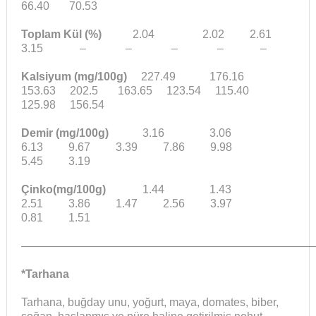
66.40 70.53
Toplam Kül (%)
2.04 2.02 2.61
3.15 – – – – –
Kalsiyum (mg/100g)
227.49 176.16
153.63 202.5 163.65 123.54 115.40
125.98 156.54
Demir (mg/100g)
3.16 3.06
6.13 9.67 3.39 7.86 9.98
5.45 3.19
Çinko(mg/100g)
1.44 1.43
2.51 3.86 1.47 2.56 3.97
0.81 1.51
——————————————————————————
*Tarhana
Tarhana, buğday unu, yoğurt, maya, domates, biber,