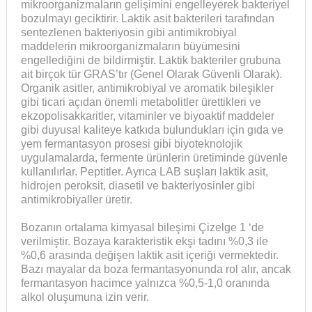
mikroorganizmaların gelişimini engelleyerek bakteriyel
bozulmayı geciktirir. Laktik asit bakterileri tarafından
sentezlenen bakteriyosin gibi antimikrobiyal
maddelerin mikroorganizmaların büyümesini
engellediğini de bildirmiştir. Laktik bakteriler grubuna
ait birçok tür GRAS’tır (Genel Olarak Güvenli Olarak).
Organik asitler, antimikrobiyal ve aromatik bileşikler
gibi ticari açıdan önemli metabolitler ürettikleri ve
ekzopolisakkaritler, vitaminler ve biyoaktif maddeler
gibi duyusal kaliteye katkıda bulundukları için gıda ve
yem fermantasyon prosesi gibi biyoteknolojik
uygulamalarda, fermente ürünlerin üretiminde güvenle
kullanılırlar. Peptitler. Ayrıca LAB suşları laktik asit,
hidrojen peroksit, diasetil ve bakteriyosinler gibi
antimikrobiyaller üretir.
Bozanın ortalama kimyasal bileşimi Çizelge 1 ‘de
verilmiştir. Bozaya karakteristik ekşi tadını %0,3 ile
%0,6 arasında değişen laktik asit içeriği vermektedir.
Bazı mayalar da boza fermantasyonunda rol alır, ancak
fermantasyon hacimce yalnızca %0,5-1,0 oranında
alkol oluşumuna izin verir.