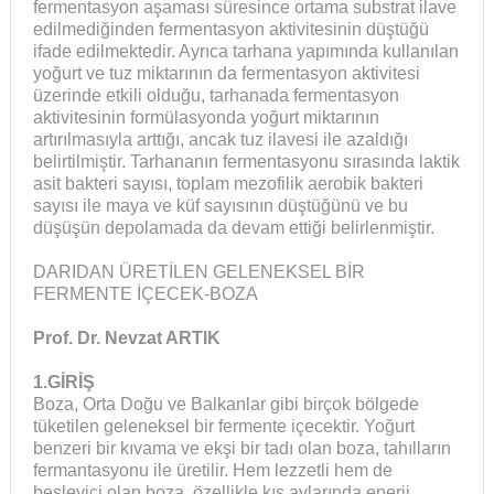
fermentasyon aşaması süresince ortama substrat ilave
edilmediğinden fermentasyon aktivitesinin düştüğü
ifade edilmektedir. Ayrıca tarhana yapımında kullanılan
yoğurt ve tuz miktarının da fermentasyon aktivitesi
üzerinde etkili olduğu, tarhanada fermentasyon
aktivitesinin formülasyonda yoğurt miktarının
artırılmasıyla arttığı, ancak tuz ilavesi ile azaldığı
belirtilmiştir. Tarhananın fermentasyonu sırasında laktik
asit bakteri sayısı, toplam mezofilik aerobik bakteri
sayısı ile maya ve küf sayısının düştüğünü ve bu
düşüşün depolamada da devam ettiği belirlenmiştir.
DARIDAN ÜRETİLEN GELENEKSEL BİR
FERMENTE İÇECEK-BOZA
Prof. Dr. Nevzat ARTIK
1.GİRİŞ
Boza, Orta Doğu ve Balkanlar gibi birçok bölgede
tüketilen geleneksel bir fermente içecektir. Yoğurt
benzeri bir kıvama ve ekşi bir tadı olan boza, tahılların
fermantasyonu ile üretilir. Hem lezzetli hem de
besleyici olan boza, özellikle kış aylarında enerji