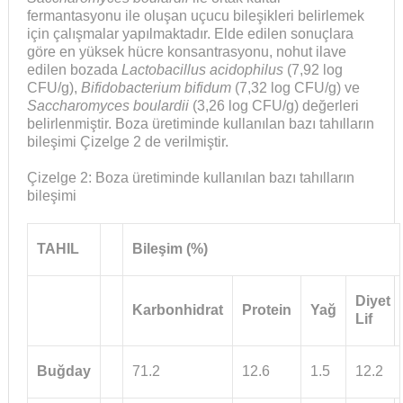
fermantasyonu ile oluşan uçucu bileşikleri belirlemek
için çalışmalar yapılmaktadır. Elde edilen sonuçlara
göre en yüksek hücre konsantrasyonu, nohut ilave
edilen bozada
Lactobacillus acidophilus
(7,92 log
CFU/g),
Bifidobacterium bifidum
(7,32 log CFU/g) ve
Saccharomyces boulardii
(3,26 log CFU/g) değerleri
belirlenmiştir. Boza üretiminde kullanılan bazı tahılların
bileşimi Çizelge 2 de verilmiştir.
Çizelge 2: Boza üretiminde kullanılan bazı tahılların
bileşimi
TAHIL
Bileşim (%)
Diyet
Karbonhidrat
Protein
Yağ
Lif
Buğday
71.2
12.6
1.5
12.2