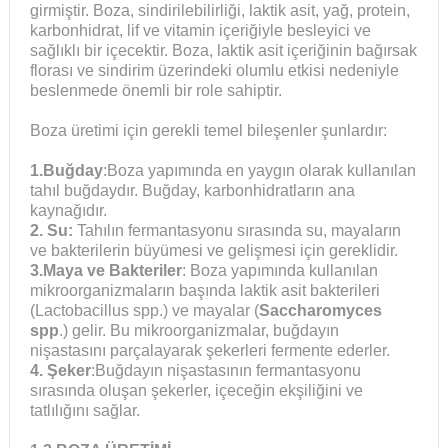
girmiştir. Boza, sindirilebilirliği, laktik asit, yağ, protein,
karbonhidrat, lif ve vitamin içeriğiyle besleyici ve
sağlıklı bir içecektir. Boza, laktik asit içeriğinin bağırsak
florası ve sindirim üzerindeki olumlu etkisi nedeniyle
beslenmede önemli bir role sahiptir.
Boza üretimi için gerekli temel bileşenler şunlardır:
1.Buğday
:Boza yapımında en yaygın olarak kullanılan
tahıl buğdaydır. Buğday, karbonhidratların ana
kaynağıdır.
2. Su:
Tahılın fermantasyonu sırasında su, mayaların
ve bakterilerin büyümesi ve gelişmesi için gereklidir.
3.Maya ve Bakteriler
: Boza yapımında kullanılan
mikroorganizmaların başında laktik asit bakterileri
(Lactobacillus spp.) ve mayalar (
Saccharomyces
spp
.) gelir. Bu mikroorganizmalar, buğdayın
nişastasını parçalayarak şekerleri fermente ederler.
4. Şeker
:Buğdayın nişastasının fermantasyonu
sırasında oluşan şekerler, içeceğin ekşiliğini ve
tatlılığını sağlar.