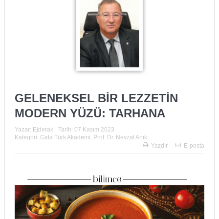
GELENEKSEL BİR LEZZETİN
MODERN YÜZÜ: TARHANA
Yazar:
Ejderak
Tarih:
07 Kasım 2023
Kategori:
Gıda Türk Akademi
,
Prof. Dr. Nevzat Artık
Yazdır
E-posta