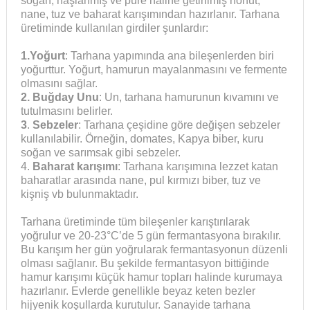
soğan, haşlanmış ve püre haline getirilmiş nohut,
nane, tuz ve baharat karışımından hazırlanır. Tarhana
üretiminde kullanılan girdiler şunlardır:
1.Yoğurt
: Tarhana yapımında ana bileşenlerden biri
yoğurttur. Yoğurt, hamurun mayalanmasını ve fermente
olmasını sağlar.
2.
Buğday Unu
: Un, tarhana hamurunun kıvamını ve
tutulmasını belirler.
3
.
Sebzeler
: Tarhana çeşidine göre değişen sebzeler
kullanılabilir. Örneğin, domates, Kapya biber, kuru
soğan ve sarımsak gibi sebzeler.
4.
Baharat karışımı
: Tarhana karışımına lezzet katan
baharatlar arasında nane, pul kırmızı biber, tuz ve
kişniş vb bulunmaktadır.
Tarhana üretiminde tüm bileşenler karıştırılarak
yoğrulur ve 20-23°C’de 5 gün fermantasyona bırakılır.
Bu karışım her gün yoğrularak fermantasyonun düzenli
olması sağlanır. Bu şekilde fermantasyon bittiğinde
hamur karışımı küçük hamur topları halinde kurumaya
hazırlanır. Evlerde genellikle beyaz keten bezler
hijyenik koşullarda kurutulur. Sanayide tarhana