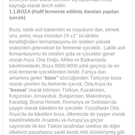
kaynağı olarak tercih edilir.
1.1.BOZA (Hafif fermente edilmiş darıdan yapılan
içecek)
Boza, laktik asit bakterileri ve mayaların darı, ekmek
unu, pirinç veya mısırdan 24 ±1° sıcaklıkta
kendiliğinden fermantasyonu ile üretilen yüksek
viskoziteli geleneksel bir fermente içecektir. Laktik asit
fermantasyonu ile üretilen gıda ve içecekler genel
olarak Asya, Orta Doğu, Afrika ve Balkanlarda
tüketilmektedir. Boza 8000-9000 yıllık geçmişi ile en
eski fermente içeceklerden biridir. Farsça darı
anlamına gelen “
büze”
sözcüğünden Türkçeye boza
olarak çevrilen bu fermente içecek, Orta Asya’da
“
bossai
” olarak biliniyor. Türkiye, Kazakistan,
Kırgızistan, Arnavutluk, Bulgaristan, Makedonya,
Karadağ, Bosna Hersek, Romanya ve Sırbistan’da
yaygın olarak tüketilen bir içecektir. Yüzyıllardır Orta
Asya’da da tüketilen boza, ülkemizde de yaygın olarak
tüketilmektedir. Anadolu ve Avrupa’ya göçler
sayesinde ilk kez Türkler tarafından üretilse de diğer
ülkelerin pazarlarına sanki kendi milli ürünleriymiş gibi