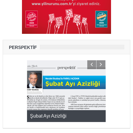
PERSPEKTİF
KMAK
Şubat Ayı Azizliği
YUMURTA P