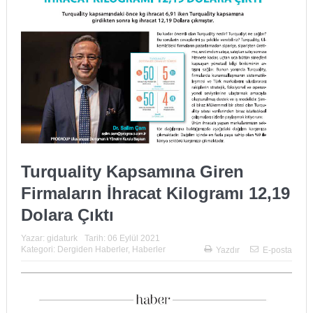
Turquality Kapsamına Giren
Firmaların İhracat Kilogramı 12,19
Dolara Çıktı
Yazar:
gidaturk
Tarih:
06 Eylül 2021
Kategori:
Dergiden Haberler
,
Haberler
Yazdır
E-posta