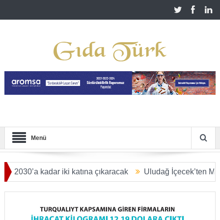
Menü
’a kadar iki katına çıkaracak
Uludağ İçecek’ten Malatya’ya 2
LYAR DOLARA ULAŞACAK