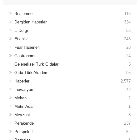
Beslenme
116
Dergiden Haberler
324
E-Dergi
55
Etkinlik
245
Fuar Haberleri
28
Gastronomi
24
Geleneksel Türk Gıdaları
3
Gıda Türk Akademi
95
Haberler
2.577
İnovasyon
42
Mekan
2
Metin Acar
1
Mevzuat
3
Perakende
237
Perspektif
52