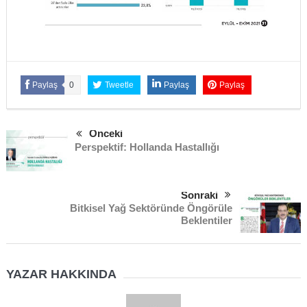
Paylaş
0
Tweetle
Paylaş
Paylaş
Önceki
Perspektif: Hollanda Hastallığı
Sonraki
Bitkisel Yağ Sektöründe Öngörüle
Beklentiler
YAZAR HAKKINDA