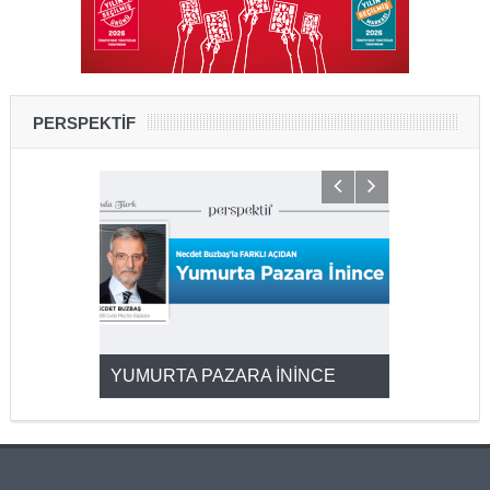
PERSPEKTİF
YUMURTA PAZARA İNİNCE
2025’ten 2