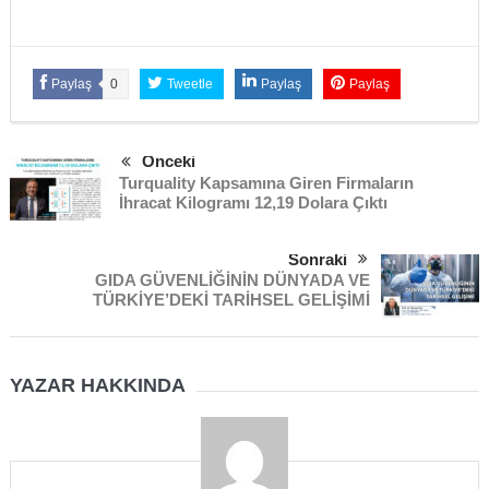
Paylaş
0
Tweetle
Paylaş
Paylaş
Önceki
Turquality Kapsamına Giren Firmaların
İhracat Kilogramı 12,19 Dolara Çıktı
Sonraki
GIDA GÜVENLİĞİNİN DÜNYADA VE
TÜRKİYE’DEKİ TARİHSEL GELİŞİMİ
YAZAR HAKKINDA