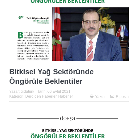
Bitkisel Yağ Sektöründe
Öngörüle Beklentiler
Yazar:
gidaturk
Tarih:
06 Eylül 2021
Kategori:
Dergiden Haberler
,
Haberler
Yazdır
E-posta