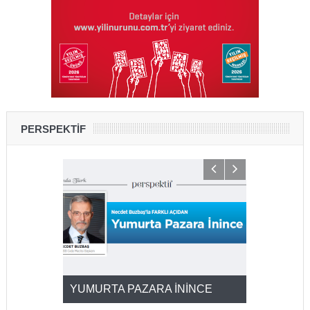
PERSPEKTİF
YUMURTA PAZARA İNİNCE
2025’ten 2