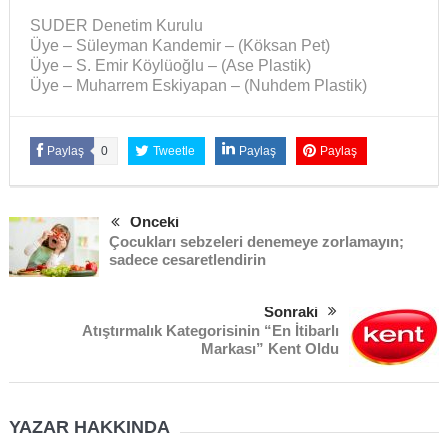
SUDER Denetim Kurulu
Üye – Süleyman Kandemir – (Köksan Pet)
Üye – S. Emir Köylüoğlu – (Ase Plastik)
Üye – Muharrem Eskiyapan – (Nuhdem Plastik)
Paylaş
0
Tweetle
Paylaş
Paylaş
Önceki
Çocukları sebzeleri denemeye zorlamayın;
sadece cesaretlendirin
Sonraki
Atıştırmalık Kategorisinin “En İtibarlı
Markası” Kent Oldu
YAZAR HAKKINDA