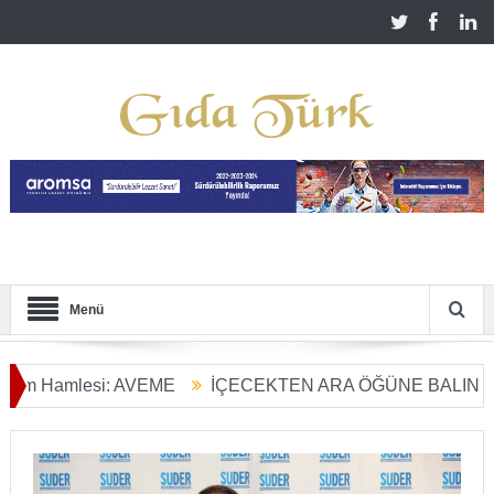
Menü
amlesi: AVEME
İÇECEKTEN ARA ÖĞÜNE BALIN KULLANI
 Dönüşümü Başladı