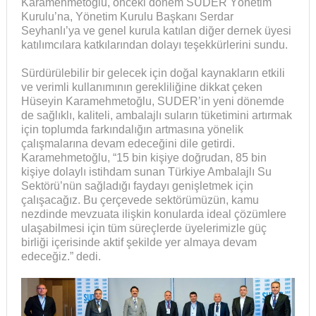
Karamehmetoğlu, önceki dönem SUDER Yönetim
Kurulu’na, Yönetim Kurulu Başkanı Serdar
Seyhanlı’ya ve genel kurula katılan diğer dernek üyesi
katılımcılara katkılarından dolayı teşekkürlerini sundu.
Sürdürülebilir bir gelecek için doğal kaynakların etkili
ve verimli kullanımının gerekliliğine dikkat çeken
Hüseyin Karamehmetoğlu, SUDER’in yeni dönemde
de sağlıklı, kaliteli, ambalajlı suların tüketimini artırmak
için toplumda farkındalığın artmasına yönelik
çalışmalarına devam edeceğini dile getirdi.
Karamehmetoğlu, “15 bin kişiye doğrudan, 85 bin
kişiye dolaylı istihdam sunan Türkiye Ambalajlı Su
Sektörü’nün sağladığı faydayı genişletmek için
çalışacağız. Bu çerçevede sektörümüzün, kamu
nezdinde mevzuata ilişkin konularda ideal çözümlere
ulaşabilmesi için tüm süreçlerde üyelerimizle güç
birliği içerisinde aktif şekilde yer almaya devam
edeceğiz.” dedi.