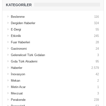
KATEGORILER
Beslenme
116
Dergiden Haberler
324
E-Dergi
55
Etkinlik
245
Fuar Haberleri
28
Gastronomi
24
Geleneksel Türk Gıdaları
3
Gıda Türk Akademi
95
Haberler
2.579
İnovasyon
42
Mekan
2
Metin Acar
1
Mevzuat
3
Perakende
239