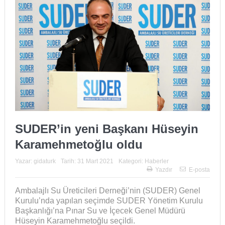
SUDER’in yeni Başkanı Hüseyin
Karamehmetoğlu oldu
Yazar:
gidaturk
Tarih:
31 Mart 2021
Kategori:
Haberler
Yazdır
E-posta
Ambalajlı Su Üreticileri Derneği’nin (SUDER) Genel
Kurulu’nda yapılan seçimde SUDER Yönetim Kurulu
Başkanlığı’na Pınar Su ve İçecek Genel Müdürü
Hüseyin Karamehmetoğlu seçildi.