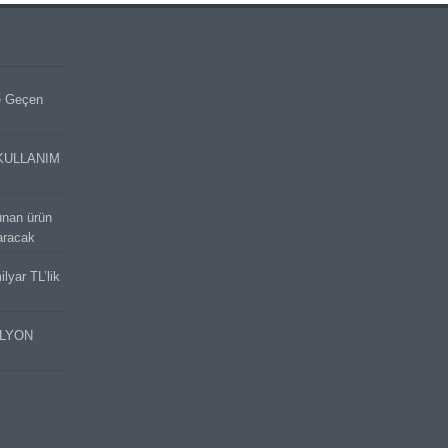
e Geçen
KULLANIM
unan ürün
aracak
lyar TL’lik
İLYON