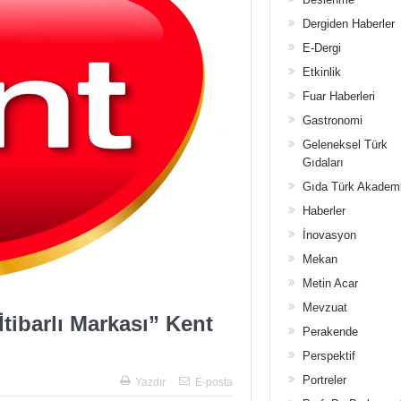
Dergiden Haberler
E-Dergi
Etkinlik
Fuar Haberleri
Gastronomi
Geleneksel Türk
Gıdaları
Gıda Türk Akadem
Haberler
İnovasyon
Mekan
Metin Acar
Mevzuat
İtibarlı Markası” Kent
Perakende
Perspektif
Portreler
Yazdır
E-posta