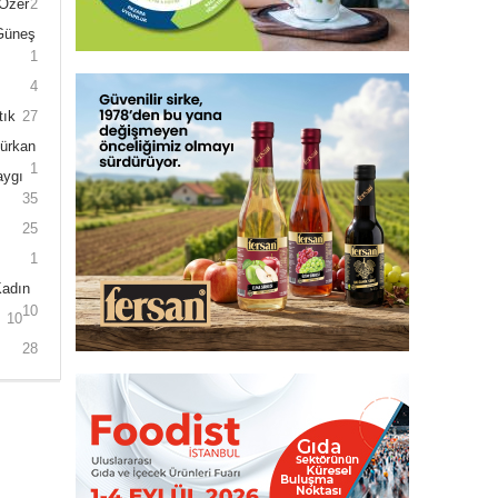
 Özer
2
 Güneş
1
4
tık
27
Gürkan
1
aygı
35
25
1
Kadın
10
10
28