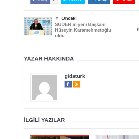
Önceki
SUDER’in yeni Başkanı
Hüseyin Karamehmetoğlu
oldu
YAZAR HAKKINDA
gidaturk
İLGILI YAZILAR