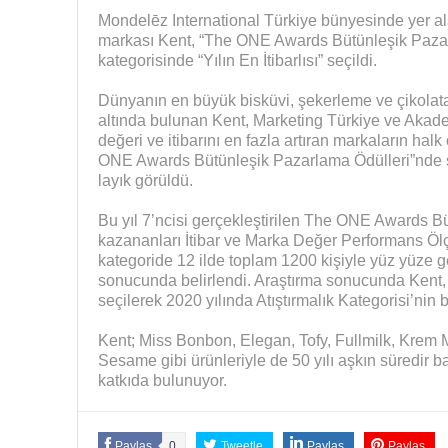
Mondelēz International Türkiye bünyesinde yer ala
markası Kent, “The ONE Awards Bütünleşik Pazarl
kategorisinde “Yılın En İtibarlısı” seçildi.
Dünyanın en büyük bisküvi, şekerleme ve çikolata 
altında bulunan Kent, Marketing Türkiye ve Akade
değeri ve itibarını en fazla artıran markaların halk
ONE Awards Bütünleşik Pazarlama Ödülleri”nde se
layık görüldü.
Bu yıl 7’ncisi gerçekleştirilen The ONE Awards B
kazananları İtibar ve Marka Değer Performans Ölçü
kategoride 12 ilde toplam 1200 kişiyle yüz yüze g
sonucunda belirlendi. Araştırma sonucunda Kent, i
seçilerek 2020 yılında Atıştırmalık Kategorisi’nin bi
Kent; Miss Bonbon, Elegan, Tofy, Fullmilk, Krem M
Sesame gibi ürünleriyle de 50 yılı aşkın süredir 
katkıda bulunuyor.
Paylaş
0
Tweetle
Paylaş
Paylaş