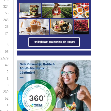
324
55
245
28
24
3
i
95
2.579
42
2
1
3
239
52
1