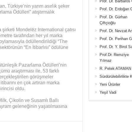
Prof. Dr. Barbaros
n, Türkiye’nin yarım asırlık şeker
Prof. Dr. Erdoğan
ama Ödülleri” atıştırmalık
Prof. Dr. Gürhan
Çiftçioğlu
şirketi Mondelēz International çatısı
Prof. Dr. Nevzat Ar
metre tarafından her yıl marka
Prof. Dr. Perihan 
 oylamasıyla ödüllendirildiği “The
Prof. Dr. Y. Birol S
ktörünün “En İtibarlısı” ödülüne
Prof.Dr. Remziye
Yılmaz
ütünleşik Pazarlama Ödülleri’nin
R. Petek ATAMAN
mü araştırması ile, 53 farklı
erçekleştirilen görüşmeler
Sürdürülebilirlikte 
tibarını en çok artıran marka
Yeni Ürünler
rincisi oldu.
Yeşil Vadi
ilk, Çikolin ve Susamlı Ballı
bayram geleneğinin yaşatılmasına