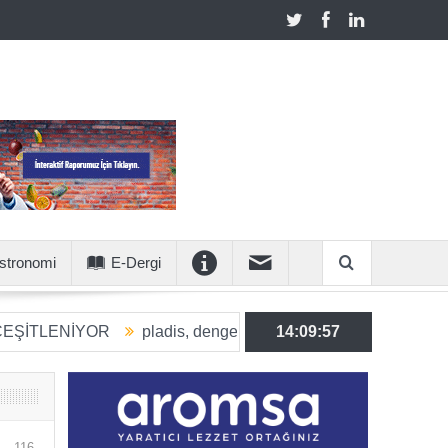
stronomi
E-Dergi
NİYOR
pladis, dengeli beslenmeye katkı sunan ürün hacmini
14:09:58
116