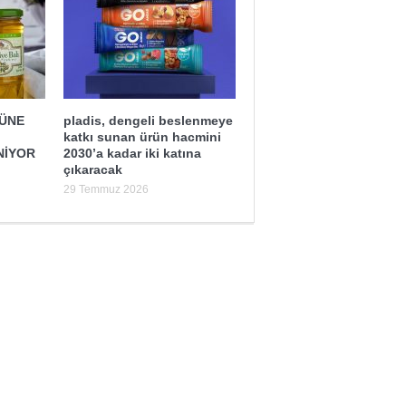
ĞÜNE
pladis, dengeli beslenmeye
katkı sunan ürün hacmini
NİYOR
2030’a kadar iki katına
çıkaracak
29 Temmuz 2026