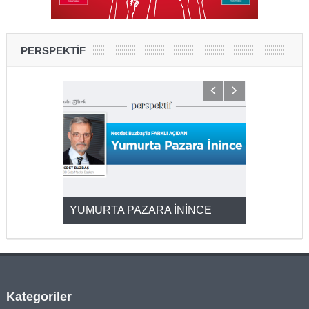
PERSPEKTİF
YUMURTA PAZARA İNİNCE
2025’ten 2
Kategoriler