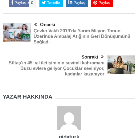
Paylaş
0
Tweetle
Paylaş
Paylaş
Önceki
Çevko Vakfı 2019’da Yarım Milyon Tonun
Üzerinde Ambalaj Atığının Geri Dönüşümünü
Sağladı
Sonraki
Sütaş’ın 45. yıl iletişiminin sevimli kahramanı
Buzu evlere geliyor Çocuklar seviniyor,
kadınlar kazanıyor
YAZAR HAKKINDA
gidaturk