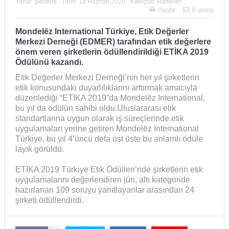
Yazar:
gidaturk
Tarih:
19 Haziran 2020
Kategori:
Haberler
Yazdır
E-posta
Mondelēz International Türkiye, Etik Değerler
Merkezi Derneği (EDMER) tarafından etik değerlere
önem veren şirketlerin ödüllendirildiği ETİKA 2019
Ödülünü kazandı.
Etik Değerler Merkezi Derneği’nin her yıl şirketlerin
etik konusundaki duyarlılıklarını arttırmak amacıyla
düzenlediği “ETİKA 2019”da Mondelēz International,
bu yıl da ödülün sahibi oldu.Uluslararası etik
standartlarına uygun olarak iş süreçlerinde etik
uygulamaları yerine getiren Mondelēz International
Türkiye, bu yıl 4’üncü defa üst üste bu anlamlı ödüle
layık görüldü.
ETİKA 2019 Türkiye Etik Ödülleri’nde şirketlerin etik
uygulamalarını değerlendiren jüri, altı kategoride
hazırlanan 109 soruyu yanıtlayanlar arasından 24
şirketi ödüllendirdi.