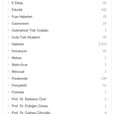
E-Dergi
55
Etkinlik
245
Fuar Haberleri
28
Gastronomi
24
Geleneksel Türk Gıdaları
3
Gıda Türk Akademi
95
Haberler
2.579
İnovasyon
42
Mekan
2
Metin Acar
1
Mevzuat
3
Perakende
239
Perspektif
52
Portreler
1
Prof. Dr. Barbaros Özer
2
Prof. Dr. Erdoğan Güneş
1
Prof. Dr. Gürhan Çiftçioğlu
4