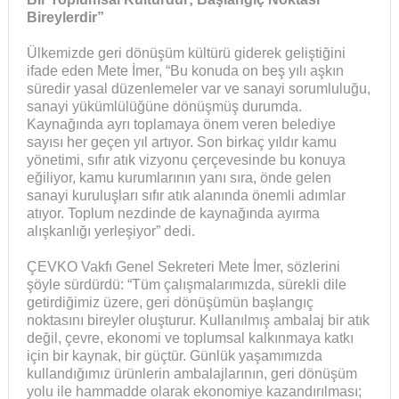
Bireylerdir”
Ülkemizde geri dönüşüm kültürü giderek geliştiğini
ifade eden Mete İmer, “Bu konuda on beş yılı aşkın
süredir yasal düzenlemeler var ve sanayi sorumluluğu,
sanayi yükümlülüğüne dönüşmüş durumda.
Kaynağında ayrı toplamaya önem veren belediye
sayısı her geçen yıl artıyor. Son birkaç yıldır kamu
yönetimi, sıfır atık vizyonu çerçevesinde bu konuya
eğiliyor, kamu kurumlarının yanı sıra, önde gelen
sanayi kuruluşları sıfır atık alanında önemli adımlar
atıyor. Toplum nezdinde de kaynağında ayırma
alışkanlığı yerleşiyor” dedi.
ÇEVKO Vakfı Genel Sekreteri Mete İmer, sözlerini
şöyle sürdürdü: “Tüm çalışmalarımızda, sürekli dile
getirdiğimiz üzere, geri dönüşümün başlangıç
noktasını bireyler oluşturur. Kullanılmış ambalaj bir atık
değil, çevre, ekonomi ve toplumsal kalkınmaya katkı
için bir kaynak, bir güçtür. Günlük yaşamımızda
kullandığımız ürünlerin ambalajlarının, geri dönüşüm
yolu ile hammadde olarak ekonomiye kazandırılması;