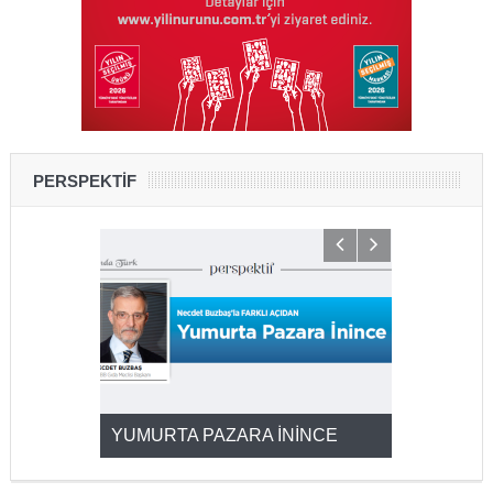
PERSPEKTİF
YUMURTA PAZARA İNİNCE
2025’ten 2