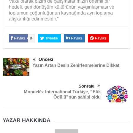
Vakfı olarak bizim de çalışmalarımızın önemli bir
hedefi, geri dönüşüm kültürünün yaygınlaşması ve
toplumun çoğunluğunun kaynağında ayrı toplama
alışkanlığı edinmesidir.”
Paylaş
0
Tweetle
Paylaş
Paylaş
Önceki
Yazın Artan Besin Zehirlenmelerine Dikkat
Sonraki
Mondelēz International Türkiye, “Etik
Ödülü”nün sahibi oldu
YAZAR HAKKINDA