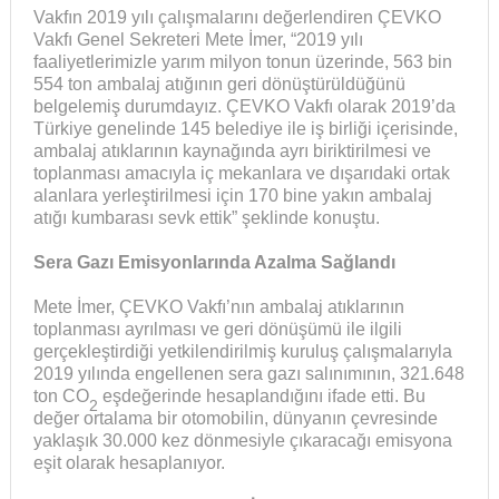
Vakfın 2019 yılı çalışmalarını değerlendiren ÇEVKO
Vakfı Genel Sekreteri Mete İmer, “2019 yılı
faaliyetlerimizle yarım milyon tonun üzerinde, 563 bin
554 ton ambalaj atığının geri dönüştürüldüğünü
belgelemiş durumdayız. ÇEVKO Vakfı olarak 2019’da
Türkiye genelinde 145 belediye ile iş birliği içerisinde,
ambalaj atıklarının kaynağında ayrı biriktirilmesi ve
toplanması amacıyla iç mekanlara ve dışarıdaki ortak
alanlara yerleştirilmesi için 170 bine yakın ambalaj
atığı kumbarası sevk ettik” şeklinde konuştu.
Sera Gazı Emisyonlarında Azalma Sağlandı
Mete İmer, ÇEVKO Vakfı’nın ambalaj atıklarının
toplanması ayrılması ve geri dönüşümü ile ilgili
gerçekleştirdiği yetkilendirilmiş kuruluş çalışmalarıyla
2019 yılında engellenen sera gazı salınımının, 321.648
ton CO
eşdeğerinde hesaplandığını ifade etti. Bu
2
değer ortalama bir otomobilin, dünyanın çevresinde
yaklaşık 30.000 kez dönmesiyle çıkaracağı emisyona
eşit olarak hesaplanıyor.