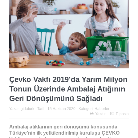
Çevko Vakfı 2019’da Yarım Milyon
Tonun Üzerinde Ambalaj Atığının
Geri Dönüşümünü Sağladı
Yazar:
gidaturk
Tarih:
15 Haziran 2020
Kategori:
Haberler
Yazdır
E-posta
Ambalaj atıklarının geri dönüşümü konusunda
Türkiye’nin ilk yetkilendirilmiş kuruluşu ÇEVKO