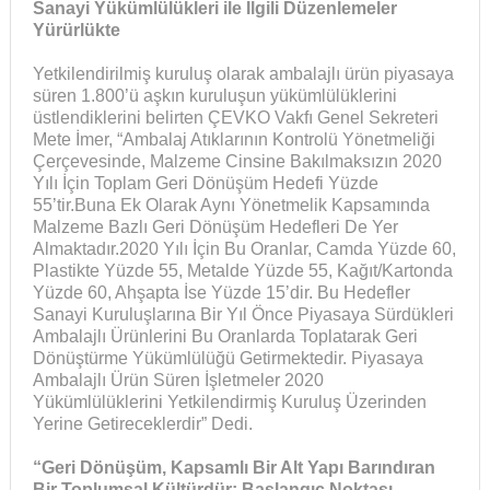
Sanayi Yükümlülükleri ile İlgili Düzenlemeler
Yürürlükte
Yetkilendirilmiş kuruluş olarak ambalajlı ürün piyasaya
süren 1.800’ü aşkın kuruluşun yükümlülüklerini
üstlendiklerini belirten ÇEVKO Vakfı Genel Sekreteri
Mete İmer, “Ambalaj Atıklarının Kontrolü Yönetmeliği
Çerçevesinde, Malzeme Cinsine Bakılmaksızın 2020
Yılı İçin Toplam Geri Dönüşüm Hedefi Yüzde
55’tir.Buna Ek Olarak Aynı Yönetmelik Kapsamında
Malzeme Bazlı Geri Dönüşüm Hedefleri De Yer
Almaktadır.2020 Yılı İçin Bu Oranlar, Camda Yüzde 60,
Plastikte Yüzde 55, Metalde Yüzde 55, Kağıt/Kartonda
Yüzde 60, Ahşapta İse Yüzde 15’dir. Bu Hedefler
Sanayi Kuruluşlarına Bir Yıl Önce Piyasaya Sürdükleri
Ambalajlı Ürünlerini Bu Oranlarda Toplatarak Geri
Dönüştürme Yükümlülüğü Getirmektedir. Piyasaya
Ambalajlı Ürün Süren İşletmeler 2020
Yükümlülüklerini Yetkilendirmiş Kuruluş Üzerinden
Yerine Getireceklerdir” Dedi.
“Geri Dönüşüm, Kapsamlı Bir Alt Yapı Barındıran
Bir Toplumsal Kültürdür; Başlangıç Noktası