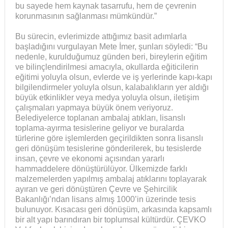
bu sayede hem kaynak tasarrufu, hem de çevrenin
korunmasının sağlanması mümkündür.”
Bu sürecin, evlerimizde attığımız basit adımlarla
başladığını vurgulayan Mete İmer, şunları söyledi: “Bu
nedenle, kurulduğumuz günden beri, bireylerin eğitim
ve bilinçlendirilmesi amacıyla, okullarda eğiticilerin
eğitimi yoluyla olsun, evlerde ve iş yerlerinde kapı-kapı
bilgilendirmeler yoluyla olsun, kalabalıkların yer aldığı
büyük etkinlikler veya medya yoluyla olsun, iletişim
çalışmaları yapmaya büyük önem veriyoruz.
Belediyelerce toplanan ambalaj atıkları, lisanslı
toplama-ayırma tesislerine geliyor ve buralarda
türlerine göre işlemlerden geçirildikten sonra lisanslı
geri dönüşüm tesislerine gönderilerek, bu tesislerde
insan, çevre ve ekonomi açısından yararlı
hammaddelere dönüştürülüyor. Ülkemizde farklı
malzemelerden yapılmış ambalaj atıklarını toplayarak
ayıran ve geri dönüştüren Çevre ve Şehircilik
Bakanlığı’ndan lisans almış 1000’in üzerinde tesis
bulunuyor. Kısacası geri dönüşüm, arkasında kapsamlı
bir alt yapı barındıran bir toplumsal kültürdür. ÇEVKO