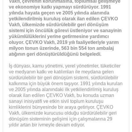
Vakfı, çevrenin korunmasına, toplumsal gelişmeye
ve ekonomiye katkı yapmayı sürdürüyor. 1991
yılında hayata geçen ve 2005 yılında alanında
yetkilendirilmiş kuruluş olarak ilan edilen ÇEVKO
Vakfı, ülkemizde sürdürülebilir geri dönüşüm
sistemi için öncülük görevi üstleniyor ve sanayinin
yükümlülüklerini yerine getirmesine yardımcı
oluyor. ÇEVKO Vakfı, 2019 yılı faaliyetleriyle yarım
milyon tonun üzerinde, 563 bin 554 ton ambalaj
atığının geri dönüştürüldüğünü belgeledi.
İş dünyası, kamu yönetimi, yerel yönetimler, tüketiciler
ve medyanın katkı ve katılımları ile meydana gelen
sürdürülebilir bir geri dönüşüm sistemi, sürdürülebilir
kalkınma için büyük önem taşıyor. 1991 yılında kurulan
ve 2005 yılında alanındaki ilk yetkilendirilmiş kuruluş
olarak ilan edilen ÇEVKO Vakfı, bu konuda uzman
sanayi inisiyatifi ve etkin sivil toplum kuruluşu
kimliklerini bünyesinde bir araya getiriyor. ÇEVKO
Vakfı, ülkemizde kurucusu olduğu sürdürülebilir geri
dönüşüm sisteminin gelişimi için çalışmalarına 29
yıldır artan bir ivmeyle devam ediyor.