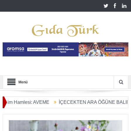
Menü
 Hamlesi: AVEME
İÇECEKTEN ARA ÖĞÜNE BALIN KULLA
rım Dönüşümü Başladı