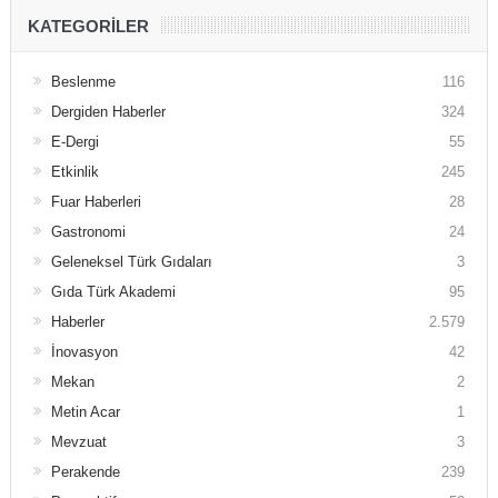
KATEGORILER
Beslenme
116
Dergiden Haberler
324
E-Dergi
55
Etkinlik
245
Fuar Haberleri
28
Gastronomi
24
Geleneksel Türk Gıdaları
3
Gıda Türk Akademi
95
Haberler
2.579
İnovasyon
42
Mekan
2
Metin Acar
1
Mevzuat
3
Perakende
239