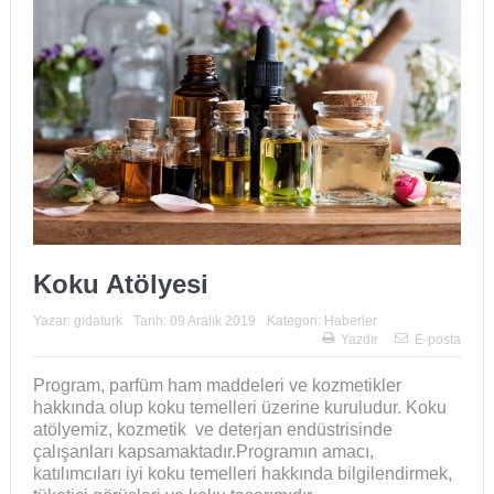
Koku Atölyesi
Yazar:
gidaturk
Tarih:
09 Aralık 2019
Kategori:
Haberler
Yazdır
E-posta
Program, parfüm ham maddeleri ve kozmetikler
hakkında olup koku temelleri üzerine kuruludur. Koku
atölyemiz, kozmetik ve deterjan endüstrisinde
çalışanları kapsamaktadır.Programın amacı,
katılımcıları iyi koku temelleri hakkında bilgilendirmek,