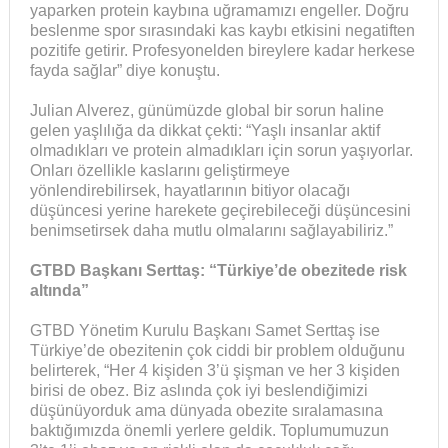
yaparken protein kaybına uğramamızı engeller. Doğru
beslenme spor sırasındaki kas kaybı etkisini negatiften
pozitife getirir. Profesyonelden bireylere kadar herkese
fayda sağlar” diye konuştu.
Julian Alverez, günümüzde global bir sorun haline
gelen yaşlılığa da dikkat çekti: “Yaşlı insanlar aktif
olmadıkları ve protein almadıkları için sorun yaşıyorlar.
Onları özellikle kaslarını geliştirmeye
yönlendirebilirsek, hayatlarının bitiyor olacağı
düşüncesi yerine harekete geçirebileceği düşüncesini
benimsetirsek daha mutlu olmalarını sağlayabiliriz.”
GTBD Başkanı Serttaş: “T
ü
rkiye’de obezitede risk
altında”
GTBD Yönetim Kurulu Başkanı Samet Serttaş ise
Türkiye’de obezitenin çok ciddi bir problem olduğunu
belirterek, “Her 4 kişiden 3’ü şişman ve her 3 kişiden
birisi de obez. Biz aslında çok iyi beslendiğimizi
düşünüyorduk ama dünyada obezite sıralamasına
baktığımızda önemli yerlere geldik. Toplumumuzun