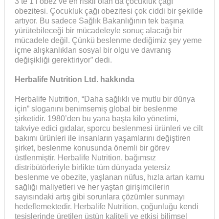
3’te 1’i obez ve en riskli olan da çocukluk çağı
obezitesi. Çocukluk çağı obezitesi çok ciddi bir şekilde
artıyor. Bu sadece Sağlık Bakanlığının tek başına
yürütebileceği bir mücadeleyle sonuç alacağı bir
mücadele değil. Çünkü beslenme dediğimiz şey yeme
içme alışkanlıkları sosyal bir olgu ve davranış
değişikliği gerektiriyor” dedi.
Herbalife Nutrition Ltd. hakkında
Herbalife Nutrition, “Daha sağlıklı ve mutlu bir dünya
için” sloganını benimsemiş global bir beslenme
şirketidir. 1980’den bu yana başta kilo yönetimi,
takviye edici gıdalar, sporcu beslenmesi ürünleri ve cilt
bakımı ürünleri ile insanların yaşamlarını değiştiren
şirket, beslenme konusunda önemli bir görev
üstlenmiştir. Herbalife Nutrition, bağımsız
distribütörleriyle birlikte tüm dünyada yetersiz
beslenme ve obezite, yaşlanan nüfus, hızla artan kamu
sağlığı maliyetleri ve her yaştan girişimcilerin
sayısındaki artış gibi sorunlara çözümler sunmayı
hedeflemektedir. Herbalife Nutrition, çoğunluğu kendi
tesislerinde üretilen üstün kaliteli ve etkisi bilimsel