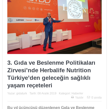
3. Gıda ve Beslenme Politikaları
Zirvesi’nde Herbalife Nutrition
Türkiye’den geleceğin sağlıklı
yaşam reçeteleri
Yazar:
gidaturk
Tarih:
08 Aralık 2019
Kategori:
Haberler
Yazdır
E-posta
Bu yıl
üçü
nc
ü
s
ü
d
ü
zenlenen
Gıda ve Beslenme