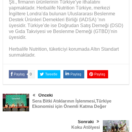
Şti., firmanın ürünlerinin Türkiye’ye ithalatını
yapmaktadır. Herbalife Nutrition Türkiye, merkezi
İngiltere Londra’da bulunan Uluslararası Beslenme
Destek Ürünleri Dernekleri Birliği (IADSA) ’nın
üyesidir. Türkiye’de ise Doğrudan Satış Derneği (DSD)
ve Gıda Takviyesi ve Beslenme Derneği (GTBD)’nin
üyesidir.
Herbalife Nutrition, tüketiciyi korumada Altın Standart
sunmaktadır.
Paylaş
0
Tweetle
Paylaş
Paylaş
Önceki
Sera Bitki Atıklarının İşlenmesi,Türkiye
Ekonomisi için Önemli Katma Değer
Sonraki
Koku Atölyesi