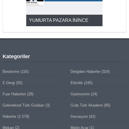
YUMURTA PAZARA İNİNCE
2025’ten 2
Kategoriler
Beslenme
(116)
Dergiden Haberler
(324)
E-Dergi
(55)
Etkinlik
(245)
Fuar Haberleri
(28)
Gastronomi
(24)
Geleneksel Türk Gıdaları
(3)
Gıda Türk Akademi
(95)
Haberler
(2.579)
İnovasyon
(42)
Mekan
(2)
Metin Acar
(1)