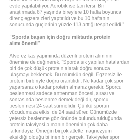
evde yapılabiliyor. Aerobik ise tam tersi. Bir
araştırmada 87 yaşında bireylere 10 hafta boyunca
direnç egzersizleri yaptırıldı ve bu 10 haftanın
sonucunda güçlerinin yüzde 113 arttığı tespit edildi.”
“Sporda başarı i
ç
in doğru miktarda protein
alımı
ö
nemli”
Alverez kas yapımında düzenli protein alımının
önemine de değinerek, “Sporda sık yapılan hatalardan
biri de çok düşük protein alarak doğru sonuca
ulaşmayı beklemek. Bu mümkün değil. Egzersiz ile
protein birbiriyle doğru orantılıdır. Ne kadar çok spor
yaparsanız o kadar protein almanız gerekir. Sporcu
beslenmesi sadece antrenman öncesi, sırası ve
sonrasında beslenme demek değildir, sporcu
beslenmesi 24 saat sürmelidir. Çünkü sporun
vücudumuza etkisi de 24 saat sürer. Günümüzde
yetersiz beslenme göz önünde bulundurulduğunda
protein takviyesi almanın öneminin çok daha
farkındayız. Örneğin birçok atlette magnezyum
eksikliği olduğu bilinen bir gerçek. Takviyeler spor