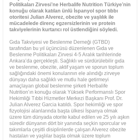
Politikaları
Zirvesi’ne Herbalife Nutrition T
ü
rkiye’nin
konuğu olarak katılan
ü
nl
ü
İspanyol spor tıbbı
otoritesi Julian Alverez, obezite ve yaşlılık ile
m
ü
cadelede diren
ç
egzersizlerinin ve protein
takviyelerinin kurtarıcı rol
ü
stlendiğini s
ö
yledi.
Gıda Takviyesi ve Beslenme Derneği (GTBD)
tarafından bu yıl üçüncüsü düzenlenen Gıda ve
Beslenme Politikaları Zirvesi 4-5 Aralık tarihlerinde
Ankara’da gerçekleşti. Sağlıklı ve sürdürülebilir gıda
ve beslenme, obezite, aktif yaşam ve sporun toplum
sağlığındaki önemi konularının ele alındığı zirveye
dünyayı daha sağlıklı ve mutlu hale getirmeyi
amaçlayan global beslenme şirketi Herbalife
Nutrition’ın konuğu olarak Yüksek Performanslı Spor
Hekimliği Tıbbi Hizmetler Merkezi Başkanı Prof. Dr.
Julian Alverez Garcia katıldı. Spor hekimliği ve spor
fizyolojisi alanlarında başta ülkesi İspanya olmak
üzere tüm dünyada otorite kabul edilen ve 25 yılı aşkın
süredir dünyanın dört bir yanında seçkin sporcular ve
takımlarla çeşitli disiplinlerde çalışan Alverez obezite
hastaları ve yaşlılar başta olmak üzere toplum