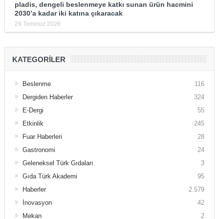
pladis, dengeli beslenmeye katkı sunan ürün hacmini
2030’a kadar iki katına çıkaracak
29 Temmuz 2026
KATEGORILER
Beslenme
116
Dergiden Haberler
324
E-Dergi
55
Etkinlik
245
Fuar Haberleri
28
Gastronomi
24
Geleneksel Türk Gıdaları
3
Gıda Türk Akademi
95
Haberler
2.579
İnovasyon
42
Mekan
2