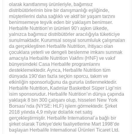
olarak kanıtlanmış ürünleriyle, bağımsız
distribütörlerinin bire bir danışmanlığı eşliğinde,
müşterilerini daha sağlıklı ve aktif bir yaşam tarzını
benimsemeye teşvik eden bir yaklaşım benimser.
Herbalife Nutrition’ın ürünleri 90’ı aşkın ülkede,
yalnızca bağımsız distribütörler aracılığıyla tüketiciye
sunulmaktadır. Kurumsal sosyal sorumluluk çalışmaları
da gerçekleştiren Herbalife Nutrition, ihtiyacı olan
çocuklara yeterli ve dengeli beslenme imkanı sunmak
amacıyla Herbalife Nutrition Vakfını (HNF) ve vakıf
bünyesindeki Casa Herbalife programlarını
desteklemektedir. Ayrıca, Herbalife Nutrition tüm
dünyada 190’dan fazla seçkin sporcu, takım ve
etkinliğin sponsorluğunu da gururla üstlenmektedir.
Herbalife Nutrition
,
Kadınlar Basketbol Süper Ligi’nin
isim sponsorudur
.
Herbalife Nutrition’ın dünya çapında
yaklaşık 8 bin 300 çalışanı olup, hisseleri New York
Borsası’nda (NYSE: HLF) işlem görmektedir. Şirket
2018 yılında 4,9 milyar dolarlık net satış
gerçekleştirmiştir. Herbalife International’a bağlı bir
şirket olarak Türkiye’deki faaliyetlerine Mart 1998’de
başlayan Herbalife International Ürünleri Ticaret Ltd.