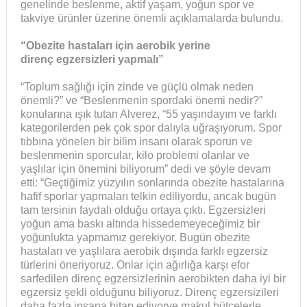
genelinde beslenme, aktif yaşam, yoğun spor ve
takviye ürünler üzerine önemli açıklamalarda bulundu.
“Obezite hastaları i
ç
in aerobik yerine
diren
ç
egzersizleri yapmalı”
“Toplum sağlığı için zinde ve güçlü olmak neden
önemli?” ve “Beslenmenin spordaki önemi nedir?”
konularına ışık tutan Alverez, “55 yaşındayım ve farklı
kategorilerden pek çok spor dalıyla uğraşıyorum. Spor
tıbbına yönelen bir bilim insanı olarak sporun ve
beslenmenin sporcular, kilo problemi olanlar ve
yaşlılar için önemini biliyorum” dedi ve şöyle devam
etti: “Geçtiğimiz yüzyılın sonlarında obezite hastalarına
hafif sporlar yapmaları telkin ediliyordu, ancak bugün
tam tersinin faydalı olduğu ortaya çıktı. Egzersizleri
yoğun ama baskı altında hissedemeyeceğimiz bir
yoğunlukta yapmamız gerekiyor. Bugün obezite
hastaları ve yaşlılara aerobik dışında farklı egzersiz
türlerini öneriyoruz. Onlar için ağırlığa karşı efor
sarfedilen direnç egzersizlerinin aerobikten daha iyi bir
egzersiz şekli olduğunu biliyoruz. Direnç egzersizileri
daha fazla insana hitap ediyorve makul bütçelerle