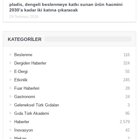
pladis, dengeli beslenmeye katkı sunan ürün hacmini
2030’a kadar iki katına çıkaracak
29 Temmuz 2026
KATEGORILER
Beslenme
116
Dergiden Haberler
324
E-Dergi
55
Etkinlik
245
Fuar Haberleri
28
Gastronomi
24
Geleneksel Türk Gıdaları
3
Gıda Türk Akademi
95
Haberler
2.579
İnovasyon
42
Mekan
2