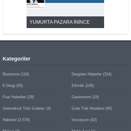
YUMURTA PAZARA İNİNCE
2025’ten 2
Kategoriler
Beslenme
(116)
Dergiden Haberler
(324)
E-Dergi
(55)
Etkinlik
(245)
Fuar Haberleri
(28)
Gastronomi
(24)
Geleneksel Türk Gıdaları
(3)
Gıda Türk Akademi
(95)
Haberler
(2.579)
İnovasyon
(42)