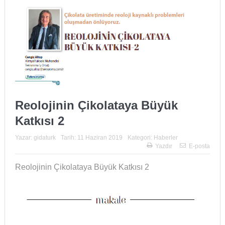
Reolojinin Çikolataya Büyük
Katkısı 2
Yazar:
gidaturk
Tarih:
11 Haziran 2019
Kategori:
Haberler
Yazdır
E-posta
Reolojinin Çikolataya Büyük Katkısı 2