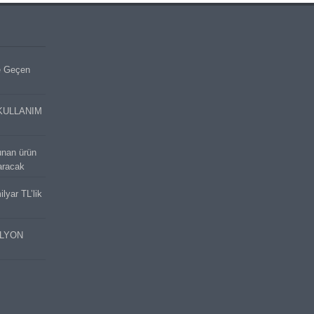
e Geçen
KULLANIM
unan ürün
aracak
lyar TL’lik
İLYON