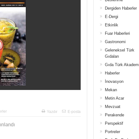
Dergiden Haberler
E-Dergi
Etkinlik
Fuar Haberleri
Gastronomi
Geleneksel Türk
Gıdaları
Gıda Türk Akadem
Haberler
İnovasyon
Mekan
Metin Acar
Mevzuat
rler
Yazdır
E-posta
Perakende
Perspektif
ınlandı
Portreler