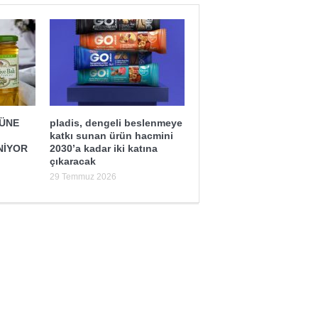
ĞÜNE
pladis, dengeli beslenmeye
katkı sunan ürün hacmini
NİYOR
2030’a kadar iki katına
çıkaracak
29 Temmuz 2026