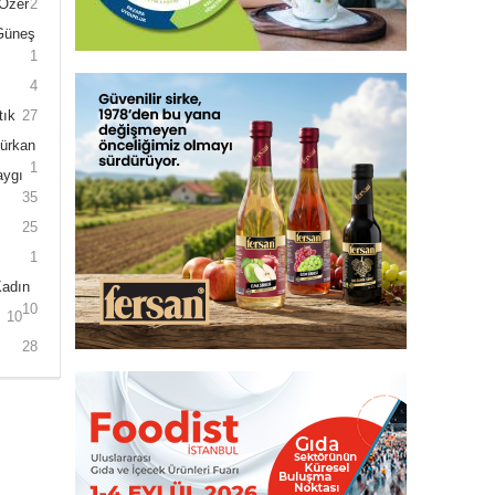
 Özer
2
 Güneş
1
4
tık
27
Gürkan
1
aygı
35
25
1
Kadın
10
10
28