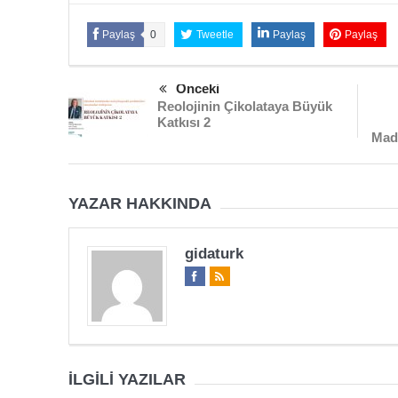
Paylaş
0
Tweetle
Paylaş
Paylaş
Önceki
Reolojinin Çikolataya Büyük
Katkısı 2
Madd
YAZAR HAKKINDA
gidaturk
İLGILI YAZILAR