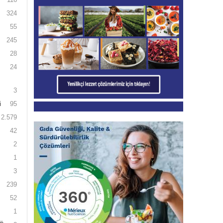
324
55
245
28
24
3
i
95
2.579
42
2
1
3
239
52
1