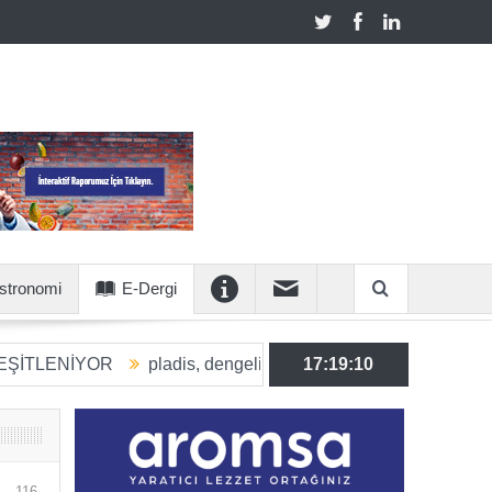
stronomi
E-Dergi
İYOR
pladis, dengeli beslenmeye katkı sunan ürün hacmini 
17:19:11
116