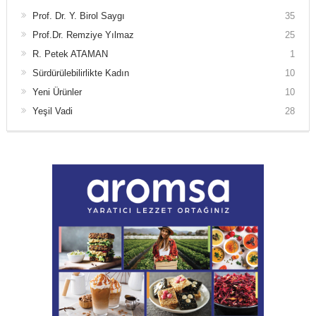
Prof. Dr. Y. Birol Saygı
35
Prof.Dr. Remziye Yılmaz
25
R. Petek ATAMAN
1
Sürdürülebilirlikte Kadın
10
Yeni Ürünler
10
Yeşil Vadi
28