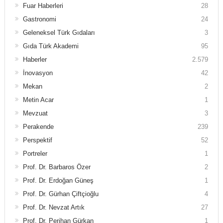
Fuar Haberleri
28
Gastronomi
24
Geleneksel Türk Gıdaları
3
Gıda Türk Akademi
95
Haberler
2.579
İnovasyon
42
Mekan
2
Metin Acar
1
Mevzuat
3
Perakende
239
Perspektif
52
Portreler
1
Prof. Dr. Barbaros Özer
2
Prof. Dr. Erdoğan Güneş
1
Prof. Dr. Gürhan Çiftçioğlu
4
Prof. Dr. Nevzat Artık
27
Prof. Dr. Perihan Gürkan
1