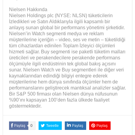
Nielsen Hakkında
Nielsen Holdings plc (NYSE: NLSN) tüketicilerin
İzledikleri ve Satın Aldıklarıyla ilgili kapsamlı bir
anlayış sunan global bir performans yönetimi şirketidir.
Nielsen’in Watch segmenti medya ve reklam
müşterilerine içeriğin – video, ses ve metin – tüketildiği
tüm cihazlardan edinilen Toplam İzleyici ölçümleri
hizmeti sağlar. Buy segmenti ise paketli tüketim malları
üreticileri ve perakendecilere perakende performans
ölçümüyle ilgili endüstrinin tek global bakış açısını
sunar. Nielsen Watch ve Buy segmentleri ile diğer veri
kaynaklarından edindiği bilgiyi entegre ederek
müşterilerine hem dünya sınıfında ölçümler hem de
performanslarını geliştirecek mantıksal analizler sağlar.
Bir S&P 500 firması olan Nielsen dünya nüfusunun
%90’ını kapsayan 100’den fazla ülkede faaliyet
göstermektedir.
Paylaş
0
Tweetle
Paylaş
Paylaş