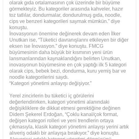
olarak gıda ortalamasının çok üzerinde bir büyüme
görmekteyiz. Bu kategoriler arasında kahveler, hazır
toz tatlılar, dondurmalar, dondurulmuş gıda, noodle,
cips ve benzeri kategorileri saymak mümkün.” diye
konuştu.
İnovasyonun önemine değinerek devam eden İlker
Unutkan ise, “Tüketici davranışlarını etkileyen bir diğer
eksen ise İnovasyon.” diye konuştu. FMCG
büyümesinin daha büyük bir kısmının yeni ürün
lansmanlarından kaynaklandığını belirten Unutkan,
inovasyonun büyümesine en çok yaptığı ilk 5 kategori
olarak cips, bebek bezi, dondurma, kuru yemiş bar ve
noodle kategorilerini saydı.
“Kategori yönetimi anlayışı değişiyor.”
Yerel zincirlerin bu tüketici iç görülerini
değerlendirirken, kategori yönetimi alanındaki
değişikliklere de dikkat etmesi gerektiğine değinen
Didem Şekerel Erdoğan, “Çoklu kanal/çok format,
değişen kategori rolleri ve yeni trendlerin ortaya
çıkmasıyla, klasik kategori yönetimi anlayışı yerini artık
alıveriş odaklı bir anlayışa bırakıyor.” diye konuştu.