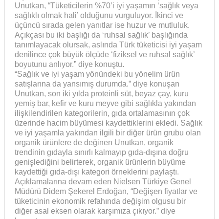
Unutkan, “Tüketicilerin %70’i iyi yaşamın ‘sağlık veya
sağlıklı olmak hali’ olduğunu vurguluyor. İkinci ve
üçüncü sırada gelen yanıtlar ise huzur ve mutluluk.
Açıkçası bu iki başlığı da ‘ruhsal sağlık’ başlığında
tanımlayacak olursak, aslında Türk tüketicisi iyi yaşam
denilince çok büyük ölçüde ‘fiziksel ve ruhsal sağlık’
boyutunu anlıyor.” diye konuştu.
“Sağlık ve iyi yaşam yönündeki bu yönelim ürün
satışlarına da yansımış durumda.” diye konuşan
Unutkan, son iki yılda proteinli süt, beyaz çay, kuru
yemiş bar, kefir ve kuru meyve gibi sağlıkla yakından
ilişkilendirilen kategorilerin, gıda ortalamasının çok
üzerinde hacim büyümesi kaydettiklerini ekledi. Sağlık
ve iyi yaşamla yakından ilgili bir diğer ürün grubu olan
organik ürünlere de değinen Unutkan, organik
trendinin gıdayla sınırlı kalmayıp gıda-dışına doğru
genişlediğini belirterek, organik ürünlerin büyüme
kaydettiği gıda-dışı kategori örneklerini paylaştı.
Açıklamalarına devam eden Nielsen Türkiye Genel
Müdürü Didem Şekerel Erdoğan, “Değişen fiyatlar ve
tüketicinin ekonomik refahında değişim olgusu bir
diğer asal eksen olarak karşımıza çıkıyor.” diye