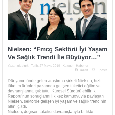
Nielsen: “Fmcg Sektörü İyi Yaşam
Ve Sağlık Trendi İle Büyüyor…”
Yazar:
gidaturk
Tarih:
27 Mayıs 2019
Kategori:
Haberler
Yazdır
E-posta
Dünyanın önde gelen araştırma şirketi Nielsen, hızlı
tüketim ürünleri pazarında gelişen tüketici eğilim ve
davranışlarına ışık tuttu. Küresel Sürdürülebilirlik
Raporu’nun sonuçlarını ilk kez kamuoyuyla paylaşan
Nielsen, sektörde gelişen iyi yaşam ve sağlık trendinin
altını çizdi.
Nielsen, değişen tüketici davranışlarıyla birlikte