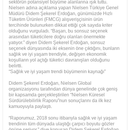
sektörün potansiyel büyüme alanlarına ışık tuttu.
Nielsen adına açıklama yapan Nielsen Türkiye Genel
Müdürü Didem Şekerel Erdoğan, günümüzde Hızlı
Tüketim Ürünleri (FMCG) alışverişçisinin ürün
tercihinde bulunurken dikkat ettiği çok sayıda kriter
olduğunu vurguladı. “Başarı, bu sonsuz seçenek
arasından tüketicilere doğru olanları önermekte
yatıyor.” diyen Didem Şekerel Erdoğan, sonsuz
seçenek dünyasında iki eksenin öne çıktığını, bunların
sağlık ve iyi yaşam trendiyle, değişen ekonomik
koşulların yol açtığı tüketici davranışları olduğunu
belirtti.
“Sağlık ve iyi yaşam trendi büyümenin kaynağı”
Didem Şekerel Erdoğan, Nielsen Global
organizasyonu tarafından dünya genelinde çok geniş
bir kapsamda gerçekleştirilen “Nielsen Küresel
Sürdürülebilirlik Raporu”nun sonuçlarını da ilk kez
kamuoyuyla paylaştı.
“Raporumuz, 2018 sonu itibarıyla sağlık ve iyi yaşam
trendinin tüm dünyada ulaştığı çarpıcı boyutu gözler
önüne seriyor.” diye konuşan Didem Şekerel Erdoğan,