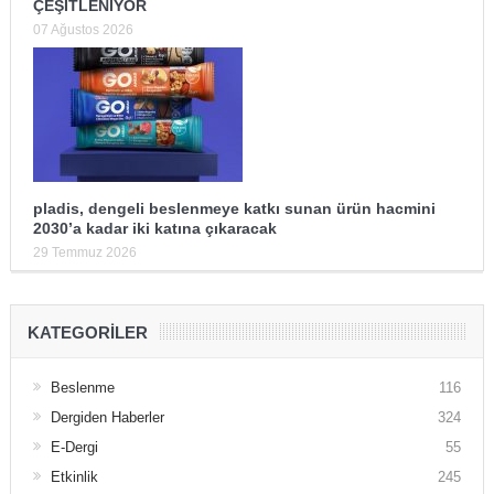
ÇEŞİTLENİYOR
07 Ağustos 2026
pladis, dengeli beslenmeye katkı sunan ürün hacmini
2030’a kadar iki katına çıkaracak
29 Temmuz 2026
KATEGORILER
Beslenme
116
Dergiden Haberler
324
E-Dergi
55
Etkinlik
245