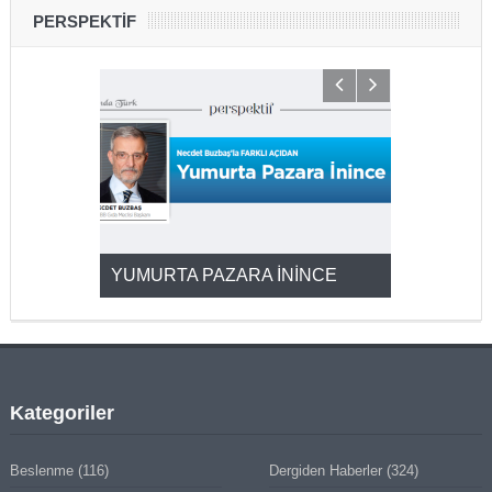
PERSPEKTİF
YUMURTA PAZARA İNİNCE
2025’ten 2
Kategoriler
Beslenme
(116)
Dergiden Haberler
(324)