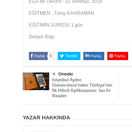
EĞİTİM TARİHİ : 31 Temmuz, 2018
EĞİTMEN : Tülay KAHRAMAN
EĞİTİMİN SÜRESİ: 1 gün
Detaylı Bilgi:
Paylaş
0
Tweetle
Paylaş
Paylaş
Önceki
İstanbul Aydın
Üniversitesi’nden Türkiye’nin
İlk Hibrit Aplikasyonu: Iau Ar
Reader
YAZAR HAKKINDA