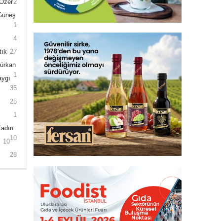
 Özer
2
 Güneş
1
4
tık
27
Gürkan
1
aygı
35
25
1
Kadın
10
10
28