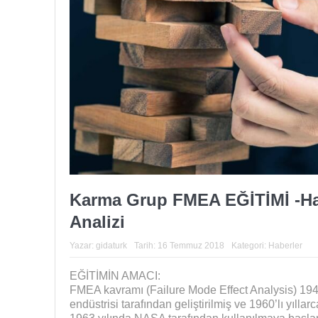
Karma Grup FMEA EĞİTİMİ -Hata
Analizi
Yazar:
gidaturk
Tarih:
16 Temmuz 2018
Kategori:
Haberler
EĞİTİMİN AMACI:
FMEA kavramı (Failure Mode Effect Analysis) 194
endüstrisi tarafından geliştirilmiş ve 1960’lı yılla