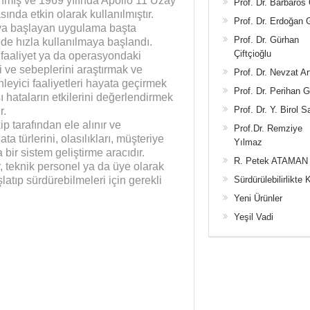
nmış ve 1969 yılında Apollo 11 Uzay
Prof. Dr. Barbaros
nda etkin olarak kullanılmıştır.
Prof. Dr. Erdoğan
maya başlayan uygulama başta
Prof. Dr. Gürhan
 de hızla kullanılmaya başlandı.
Çiftçioğlu
faaliyet ya da operasyondaki
ni ve sebeplerini araştırmak ve
Prof. Dr. Nevzat Ar
leyici faaliyetleri hayata geçirmek
Prof. Dr. Perihan 
hataların etkilerini değerlendirmek
Prof. Dr. Y. Birol S
r.
p tarafından ele alınır ve
Prof.Dr. Remziye
a türlerini, olasılıkları, müşteriye
Yılmaz
ir sistem geliştirme aracıdır.
R. Petek ATAMAN
 teknik personel ya da üye olarak
Sürdürülebilirlikte 
atıp sürdürebilmeleri için gerekli
Yeni Ürünler
Yeşil Vadi