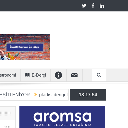
stronomi
E-Dergi
İYOR
pladis, dengeli beslenmeye katkı sunan ürün hacmini 2
18:17:55
116