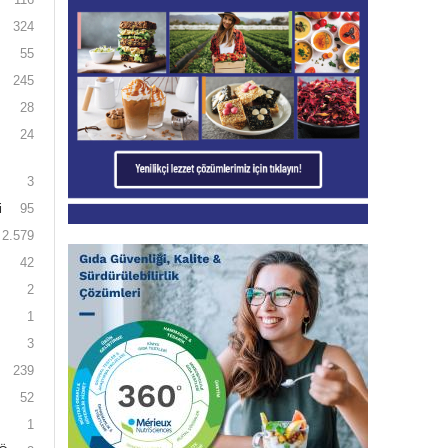
324
55
245
28
24
3
i
95
2.579
42
2
1
3
239
52
1