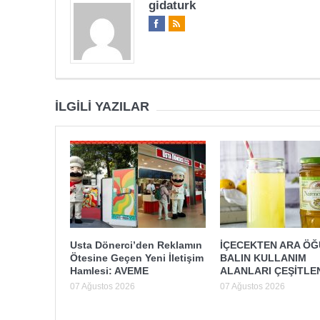
gidaturk
İLGILI YAZILAR
Usta Dönerci’den Reklamın
İÇECEKTEN ARA Ö
Ötesine Geçen Yeni İletişim
BALIN KULLANIM
Hamlesi: AVEME
ALANLARI ÇEŞİTLE
07 Ağustos 2026
07 Ağustos 2026