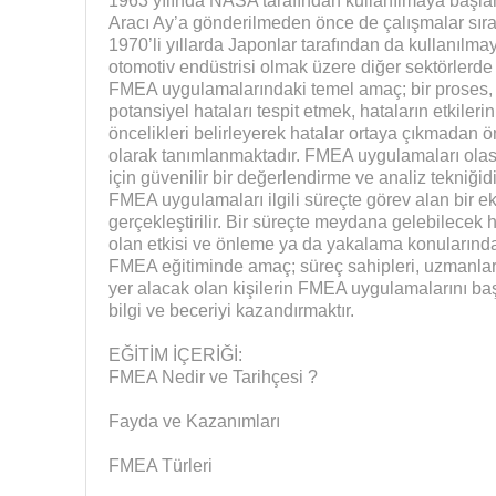
1963 yılında NASA tarafından kullanılmaya başla
Aracı Ay’a gönderilmeden önce de çalışmalar sırası
1970’li yıllarda Japonlar tarafından da kullanıl
otomotiv endüstrisi olmak üzere diğer sektörlerde
FMEA uygulamalarındaki temel amaç; bir proses, 
potansiyel hataları tespit etmek, hataların etkileri
öncelikleri belirleyerek hatalar ortaya çıkmadan ön
olarak tanımlanmaktadır. FMEA uygulamaları olası 
için güvenilir bir değerlendirme ve analiz tekniğidi
FMEA uygulamaları ilgili süreçte görev alan bir eki
gerçekleştirilir. Bir süreçte meydana gelebilecek hat
olan etkisi ve önleme ya da yakalama konularında b
FMEA eğitiminde amaç; süreç sahipleri, uzmanlar,
yer alacak olan kişilerin FMEA uygulamalarını başl
bilgi ve beceriyi kazandırmaktır.
EĞİTİM İÇERİĞİ:
FMEA Nedir ve Tarihçesi ?
Fayda ve Kazanımları
FMEA Türleri