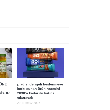
ĞÜNE
pladis, dengeli beslenmeye
katkı sunan ürün hacmini
NİYOR
2030’a kadar iki katına
Yaman Çelişki
SANAYİYE SAHİP ÇI
çıkaracak
29 Temmuz 2026