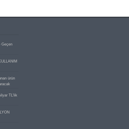
e Geçen
KULLANIM
unan ürün
aracak
lyar TL’lik
İLYON