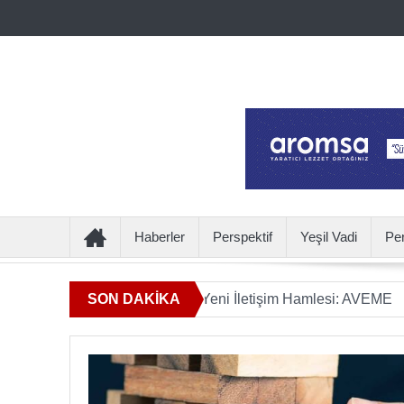
Haberler
Perspektif
Yeşil Vadi
Pe
lamın Ötesine Geçen Yeni İletişim Hamlesi: AVEME
SON DAKİKA
İÇECE