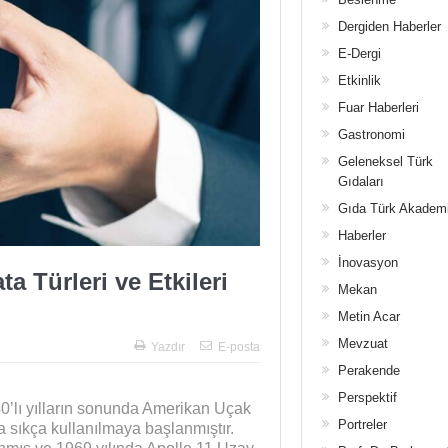
Dergiden Haberler
E-Dergi
Etkinlik
Fuar Haberleri
Gastronomi
Geleneksel Türk
Gıdaları
Gıda Türk Akadem
Haberler
İnovasyon
 Türleri ve Etkileri
Mekan
Metin Acar
Mevzuat
Yazdır
E-posta
Perakende
Perspektif
0’lı yılların sonunda Amerikan Uçak
Portreler
rca sıkça kullanılmaya başlanmıştır.