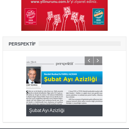
PERSPEKTİF
KMAK
Şubat Ayı Azizliği
YUMURTA P