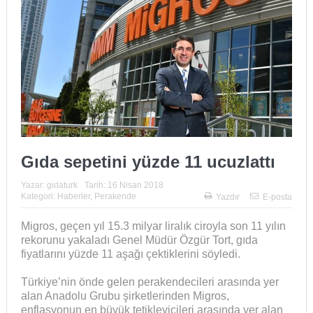
Gıda sepetini yüzde 11 ucuzlattı
Yazar:
gidaturk
Tarih:
16 Nisan 2018
Kategori:
Haberler
,
Perakende
Yazdır
E-posta
Migros, geçen yıl 15.3 milyar liralık ciroyla son 11 yılın
rekorunu yakaladı Genel Müdür Özgür Tort, gıda
fiyatlarını yüzde 11 aşağı çektiklerini söyledi.
Türkiye’nin önde gelen perakendecileri arasında yer
alan Anadolu Grubu şirketlerinden Migros,
enflasyonun en büyük tetikleyicileri arasında yer alan