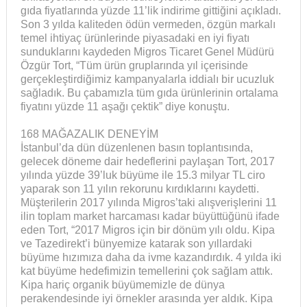
gıda fiyatlarında yüzde 11’lik indirime gittiğini açıkladı.
Son 3 yılda kaliteden ödün vermeden, özgün markalı
temel ihtiyaç ürünlerinde piyasadaki en iyi fiyatı
sunduklarını kaydeden Migros Ticaret Genel Müdürü
Özgür Tort, “Tüm ürün gruplarında yıl içerisinde
gerçekleştirdiğimiz kampanyalarla iddialı bir ucuzluk
sağladık. Bu çabamızla tüm gıda ürünlerinin ortalama
fiyatını yüzde 11 aşağı çektik” diye konuştu.
168 MAĞAZALIK DENEYİM
İstanbul’da dün düzenlenen basın toplantısında,
gelecek döneme dair hedeflerini paylaşan Tort, 2017
yılında yüzde 39’luk büyüme ile 15.3 milyar TL ciro
yaparak son 11 yılın rekorunu kırdıklarını kaydetti.
Müşterilerin 2017 yılında Migros’taki alışverişlerini 11
ilin toplam market harcaması kadar büyüttüğünü ifade
eden Tort, “2017 Migros için bir dönüm yılı oldu. Kipa
ve Tazedirekt’i bünyemize katarak son yıllardaki
büyüme hızımıza daha da ivme kazandırdık. 4 yılda iki
kat büyüme hedefimizin temellerini çok sağlam attık.
Kipa hariç organik büyümemizle de dünya
perakendesinde iyi örnekler arasında yer aldık. Kipa