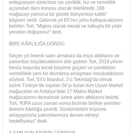
entegrasyon sürecimiz ise çeviklik, hız ve verimlilik
açısından ders konusu olacak niteliktedir. 168
mağazayı yalnızca bir günde bünyemize kattık”
bilgisini verdi. Gelecek yıl 65’inci yılını kutlayacaklarını
belirten Tort, “Migros olarak merak ve tutkuyla 64 yıldır
yeniden doğuyoruz” dedi.
İBRE KÂRLILIĞA DÖNDÜ
Geçen yıl önemli satın almalara da imza attıklarını ve
yatırımları büyüteceklerini dile getiren Tort, 2018 yılının
henüz başında kendi büyüme güçleri ve yarattıkları
verimlilikle yeni bir devralma anlaşması imzaladıklarını
söyledi. Tort, 53’ü İstanbul, 3’ü Tekirdağ’da olmak
üzere Türkiye’de sayıları 56’yı bulan tüm Uyum Market
mağazaları ve Antalya’daki 17 Makro Market
mağazalarını devralmak üzere adım attıklarını belirtti.
Tort, “KİPA uzun zaman sonra bizimle birlikte yeniden
ibresini kârlılığa çevirdi. Sürdürülebilir büyüme
anlayışımızla yatırımlarımıza devam etmeyi
hedefliyoruz” dedi.
4.3 MİLYON KİŞİNİN CEBİNDE