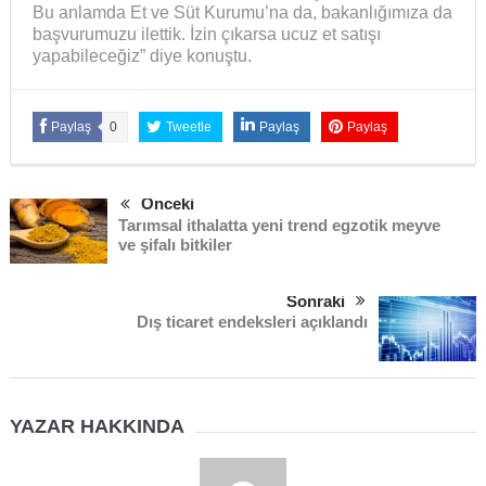
Bu anlamda Et ve Süt Kurumu’na da, bakanlığımıza da
başvurumuzu ilettik. İzin çıkarsa ucuz et satışı
yapabileceğiz” diye konuştu.
Paylaş
0
Tweetle
Paylaş
Paylaş
Önceki
Tarımsal ithalatta yeni trend egzotik meyve
ve şifalı bitkiler
Sonraki
Dış ticaret endeksleri açıklandı
YAZAR HAKKINDA