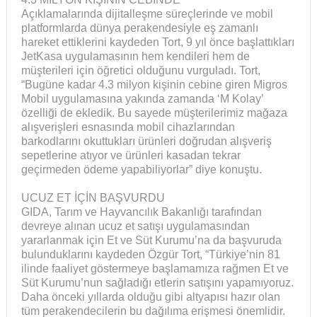
Açıklamalarında dijitalleşme süreçlerinde ve mobil
platformlarda dünya perakendesiyle eş zamanlı
hareket ettiklerini kaydeden Tort, 9 yıl önce başlattıkları
JetKasa uygulamasının hem kendileri hem de
müşterileri için öğretici olduğunu vurguladı. Tort,
“Bugüne kadar 4.3 milyon kişinin cebine giren Migros
Mobil uygulamasına yakında zamanda ‘M Kolay’
özelliği de ekledik. Bu sayede müşterilerimiz mağaza
alışverişleri esnasında mobil cihazlarından
barkodlarını okuttukları ürünleri doğrudan alışveriş
sepetlerine atıyor ve ürünleri kasadan tekrar
geçirmeden ödeme yapabiliyorlar” diye konuştu.
UCUZ ET İÇİN BAŞVURDU
GIDA, Tarım ve Hayvancılık Bakanlığı tarafından
devreye alınan ucuz et satışı uygulamasından
yararlanmak için Et ve Süt Kurumu’na da başvuruda
bulunduklarını kaydeden Özgür Tort, “Türkiye’nin 81
ilinde faaliyet göstermeye başlamamıza rağmen Et ve
Süt Kurumu’nun sağladığı etlerin satışını yapamıyoruz.
Daha önceki yıllarda olduğu gibi altyapısı hazır olan
tüm perakendecilerin bu dağılıma erişmesi önemlidir.