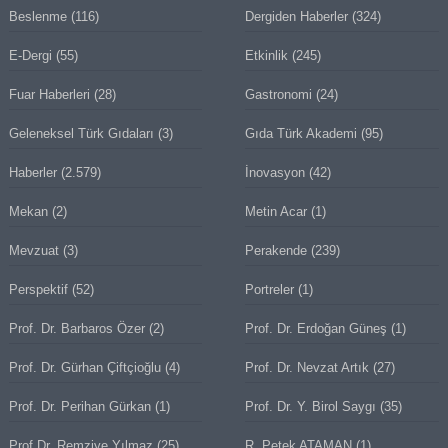
Beslenme
(116)
Dergiden Haberler
(324)
E-Dergi
(55)
Etkinlik
(245)
Fuar Haberleri
(28)
Gastronomi
(24)
Geleneksel Türk Gıdaları
(3)
Gıda Türk Akademi
(95)
Haberler
(2.579)
İnovasyon
(42)
Mekan
(2)
Metin Acar
(1)
Mevzuat
(3)
Perakende
(239)
Perspektif
(52)
Portreler
(1)
Prof. Dr. Barbaros Özer
(2)
Prof. Dr. Erdoğan Güneş
(1)
Prof. Dr. Gürhan Çiftçioğlu
(4)
Prof. Dr. Nevzat Artık
(27)
Prof. Dr. Perihan Gürkan
(1)
Prof. Dr. Y. Birol Saygı
(35)
Prof.Dr. Remziye Yılmaz
(25)
R. Petek ATAMAN
(1)