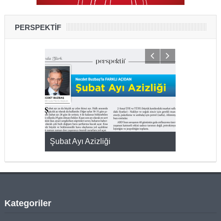
PERSPEKTİF
KMAK
Şubat Ayı Azizliği
YUMURTA P
Kategoriler