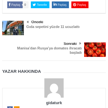
Paylaş
0
Tweetle
Paylaş
Paylaş
Önceki
Gıda sepetini yüzde 11 ucuzlattı
Sonraki
Manisa’dan Rusya’ya domates ihracatı
başladı
YAZAR HAKKINDA
gidaturk