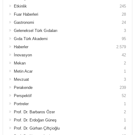
Etkinlik
245
Fuar Haberleri
28
Gastronomi
24
Geleneksel Türk Gıdaları
3
Gıda Türk Akademi
95
Haberler
2.579
İnovasyon
42
Mekan
2
Metin Acar
1
Mevzuat
3
Perakende
239
Perspektif
52
Portreler
1
Prof. Dr. Barbaros Özer
2
Prof. Dr. Erdoğan Güneş
1
Prof. Dr. Gürhan Çiftçioğlu
4