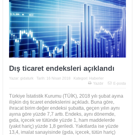
Dış ticaret endeksleri açıklandı
Yazar:
gidaturk
Tarih:
16 Nisan 2018
Kategori:
Haberler
Yazdır
E-posta
Türkiye İstatistik Kurumu (TÜİK), 2018 yılı şubat ayına
ilişkin dış ticaret endekslerini açıkladı. Buna göre,
ihracat birim değer endeksi şubatta, geçen yılın aynı
ayına göre yüzde 7,7 arttı. Endeks, aynı dönemde,
gıda, içecek ve tütünde yüzde 1, ham maddelerde
(yakıt hariç) yüzde 1,8 geriledi. Yakıtlarda ise yüzde
13,4, imalat sanayisinde (gıda, içecek, tütün hariç)