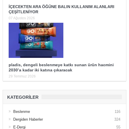
İÇECEKTEN ARA ÖĞÜNE BALIN KULLANIM ALANLARI
ÇEŞİTLENİYOR
07 Ağustos 2026
pladis, dengeli beslenmeye katkı sunan ürün hacmini
2030’a kadar iki katına çıkaracak
29 Temmuz 2026
KATEGORILER
Beslenme
116
Dergiden Haberler
324
E-Dergi
55