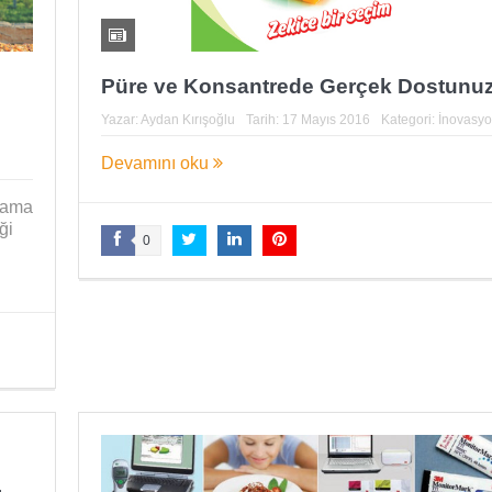
Püre ve Konsantrede Gerçek Dostunu
Yazar:
Aydan Kırışoğlu
Tarih:
17 Mayıs 2016
Kategori:
İnovasy
Devamını oku
klama
ği
0