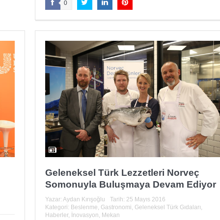
0
Geleneksel Türk Lezzetleri Norveç
Somonuyla Buluşmaya Devam Ediyor
Yazar:
Aydan Kırışoğlu
Tarih:
25 Mayıs 2016
Kategori:
Beslenme
,
Gastronomi
,
Geleneksel Türk Gıdaları
,
Haberler
,
İnovasyon
,
Mekan