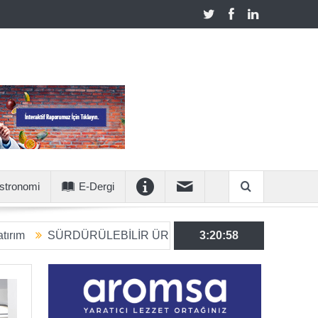
stronomi
E-Dergi
RDÜRÜLEBİLİR ÜRETİME 6 MİLYON EUROLUK STRATEJİK
3:20:59