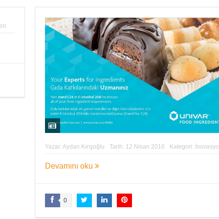
yon
Yazar:
Aydan Kırışoğlu
Tarih:
12 Nisan 2016
Kategori:
İnovasy
Devamını oku
0