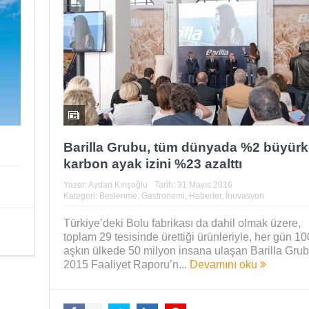
Barilla Grubu, tüm dünyada %2 büyür
karbon ayak izini %23 azalttı
Yazar:
Aydan Kırışoğlu
Tarih:
31 Mayıs 2016
Kategori:
Beslenme
,
Gastronomi
,
Haberler
,
İnovasyon
Türkiye’deki Bolu fabrikası da dahil olmak üzere,
toplam 29 tesisinde ürettiği ürünleriyle, her gün 10
aşkın ülkede 50 milyon insana ulaşan Barilla Grub
2015 Faaliyet Raporu’n...
Devamını oku