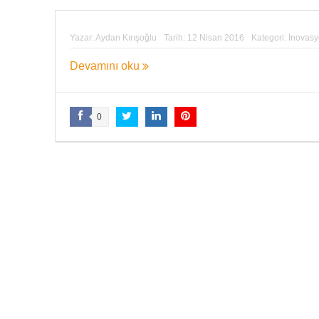
Yazar:
Aydan Kırışoğlu
Tarih:
12 Nisan 2016
Kategori:
İnovas
Devamını oku
0