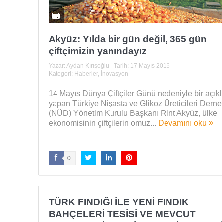
Akyüz: Yılda bir gün değil, 365 gün
çiftçimizin yanındayız
Yazar:
Aydan Kırışoğlu
Tarih:
17 Mayıs 2016
Kategori:
Haberler
,
İnovasyon
14 Mayıs Dünya Çiftçiler Günü nedeniyle bir açı
yapan Türkiye Nişasta ve Glikoz Üreticileri Derne
(NÜD) Yönetim Kurulu Başkanı Rint Akyüz, ülke
ekonomisinin çiftçilerin omuz...
Devamını oku
0
TÜRK FINDIĞI İLE YENİ FINDIK
BAHÇELERİ TESİSİ VE MEVCUT