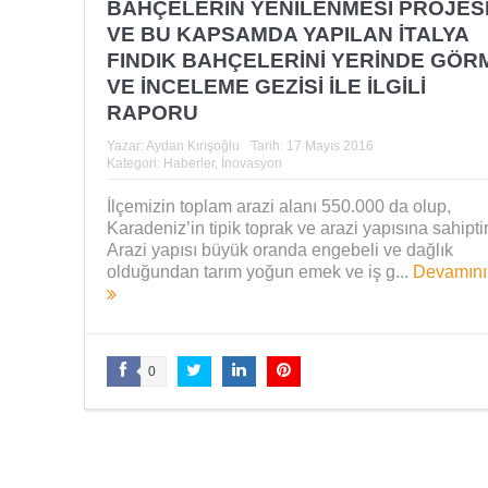
BAHÇELERİN YENİLENMESİ PROJES
VE BU KAPSAMDA YAPILAN İTALYA
FINDIK BAHÇELERİNİ YERİNDE GÖR
VE İNCELEME GEZİSİ İLE İLGİLİ
RAPORU
Yazar:
Aydan Kırışoğlu
Tarih:
17 Mayıs 2016
Kategori:
Haberler
,
İnovasyon
İlçemizin toplam arazi alanı 550.000 da olup,
Karadeniz’in tipik toprak ve arazi yapısına sahiptir
Arazi yapısı büyük oranda engebeli ve dağlık
olduğundan tarım yoğun emek ve iş g...
Devamını
0