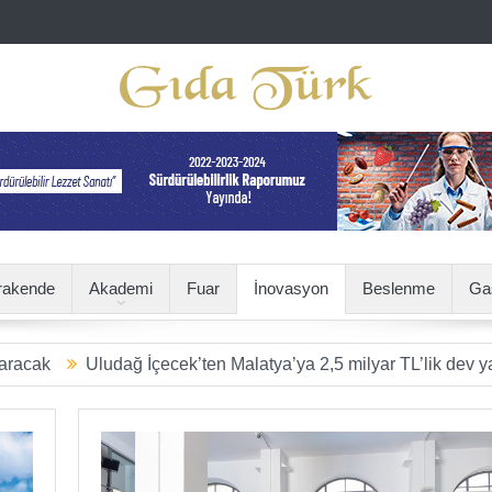
rakende
Akademi
Fuar
İnovasyon
Beslenme
Ga
ludağ İçecek’ten Malatya’ya 2,5 milyar TL’lik dev yatırım
SÜ