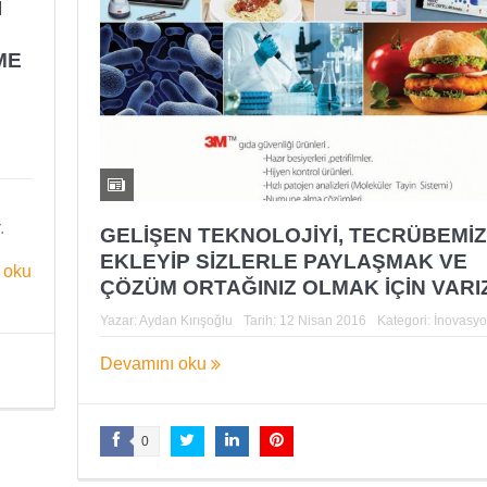
İ
ME
.
GELİŞEN TEKNOLOJİYİ, TECRÜBEMİ
EKLEYİP SİZLERLE PAYLAŞMAK VE
 oku
ÇÖZÜM ORTAĞINIZ OLMAK İÇİN VARI
Yazar:
Aydan Kırışoğlu
Tarih:
12 Nisan 2016
Kategori:
İnovasy
Devamını oku
Yaman Çelişki
SANAYİYE SAHİP ÇI
0