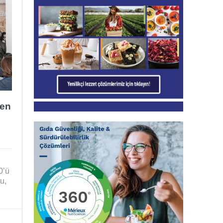
ken
0’ü
u,