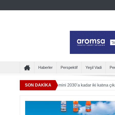
Haberler
Perspektif
Yeşil Vadi
Pe
atkı sunan ürün hacmini 2030’a kadar iki katına çıkaracak
SON DAKİKA
U