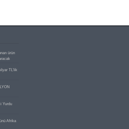
unan ürün
aracak
lyar TL’lik
İLYON
ci Yurdu
cünü Afrika