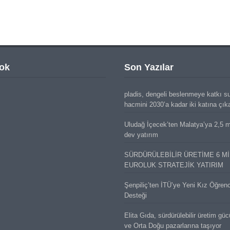
ok
Son Yazılar
pladis, dengeli beslenmeye katkı s
hacmini 2030’a kadar iki katına çık
Uludağ İçecek’ten Malatya’ya 2,5 mi
dev yatırım
SÜRDÜRÜLEBİLİR ÜRETİME 6 M
EUROLUK STRATEJİK YATIRIM
Şenpiliç’ten İTÜ’ye Yeni Kız Öğren
Desteği
Elita Gıda, sürdürülebilir üretim gü
ve Orta Doğu pazarlarına taşıyor