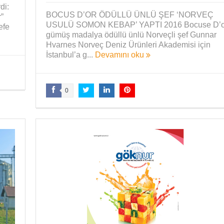
di:
BOCUS D’OR ÖDÜLLÜ ÜNLÜ ŞEF ‘NORVEÇ
”
USULÜ SOMON KEBAP’ YAPTI 2016 Bocuse D’o
efe
gümüş madalya ödüllü ünlü Norveçli şef Gunnar
Hvarnes Norveç Deniz Ürünleri Akademisi için
İstanbul’a g...
Devamını oku
0