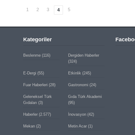
1
2
3
5
4
Kategoriler
Facebo
Beslenme
(116)
Dergiden Haberler
(324)
E-Dergi
(55)
Etkinlik
(245)
Fuar Haberleri
(28)
Gastronomi
(24)
Geleneksel Türk
Gıda Türk Akademi
Gıdaları
(3)
(95)
Haberler
(2.577)
İnovasyon
(42)
Mekan
(2)
Metin Acar
(1)