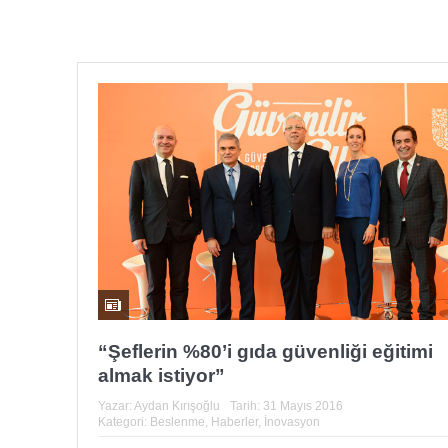
“Şeflerin %80’i gıda güvenliği eğitimi
almak istiyor”
Yazar:
Aydan Kırışoğlu
Tarih:
31 Mayıs 2016
Kategori:
Beslenme
,
Haberler
,
İnovasyon