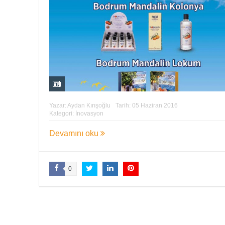
Yazar:
Aydan Kırışoğlu
Tarih:
05 Haziran 2016
Kategori:
İnovasyon
Devamını oku
0