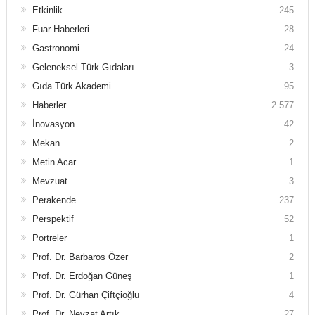
Etkinlik
245
Fuar Haberleri
28
Gastronomi
24
Geleneksel Türk Gıdaları
3
Gıda Türk Akademi
95
Haberler
2.577
İnovasyon
42
Mekan
2
Metin Acar
1
Mevzuat
3
Perakende
237
Perspektif
52
Portreler
1
Prof. Dr. Barbaros Özer
2
Prof. Dr. Erdoğan Güneş
1
Prof. Dr. Gürhan Çiftçioğlu
4
Prof. Dr. Nevzat Artık
27