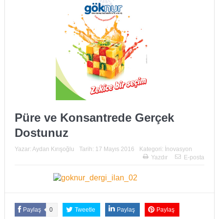
Püre ve Konsantrede Gerçek
Dostunuz
Yazar:
Aydan Kırışoğlu
Tarih:
17 Mayıs 2016
Kategori:
İnovasyon
Yazdır
E-posta
Paylaş
0
Tweetle
Paylaş
Paylaş