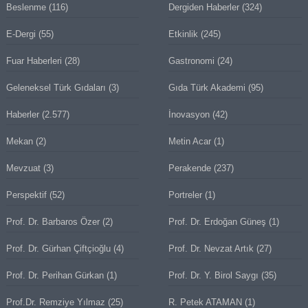
Beslenme
(116)
Dergiden Haberler
(324)
E-Dergi
(55)
Etkinlik
(245)
Fuar Haberleri
(28)
Gastronomi
(24)
Geleneksel Türk Gıdaları
(3)
Gıda Türk Akademi
(95)
Haberler
(2.577)
İnovasyon
(42)
Mekan
(2)
Metin Acar
(1)
Mevzuat
(3)
Perakende
(237)
Perspektif
(52)
Portreler
(1)
Prof. Dr. Barbaros Özer
(2)
Prof. Dr. Erdoğan Güneş
(1)
Prof. Dr. Gürhan Çiftçioğlu
(4)
Prof. Dr. Nevzat Artık
(27)
Prof. Dr. Perihan Gürkan
(1)
Prof. Dr. Y. Birol Saygı
(35)
Prof.Dr. Remziye Yılmaz
(25)
R. Petek ATAMAN
(1)