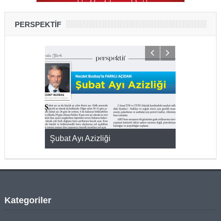
PERSPEKTİF
KMAK
Şubat Ayı Azizliği
YUMURTA P
Kategoriler