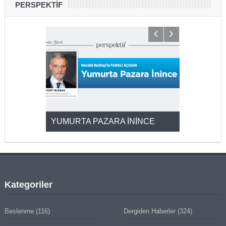
PERSPEKTİF
YUMURTA PAZARA İNİNCE
2025’ten 2
Kategoriler
Beslenme
(116)
Dergiden Haberler
(324)