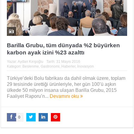
Barilla Grubu, tüm dünyada %2 büyürken
karbon ayak izini %23 azalttı
Yazar:
Aydan Kırışoğlu
Tarih:
31 Mayıs 2016
Kategori:
Beslenme
,
Gastronomi
,
Haberler
,
İnovasyon
Türkiye’deki Bolu fabrikası da dahil olmak üzere, toplam
29 tesisinde ürettiği ürünleriyle, her gün 100’ü aşkın
ülkede 50 milyon insana ulaşan Barilla Grubu, 2015
Faaliyet Raporu’n...
Devamını oku
0