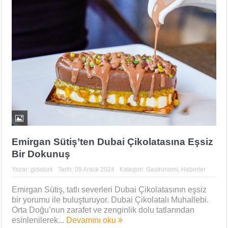
Emirgan Sütiş’ten Dubai Çikolatasına Eşsiz
Bir Dokunuş
Yazar:
gidaturk
Tarih:
09 Aralık 2024
Kategori:
Gastronomi
,
Haberler
Emirgan Sütiş, tatlı severleri Dubai Çikolatasının eşsiz
bir yorumu ile buluşturuyor. Dubai Çikolatalı Muhallebi.
Orta Doğu’nun zarafet ve zenginlik dolu tatlarından
esinlenilerek...
Devamını oku