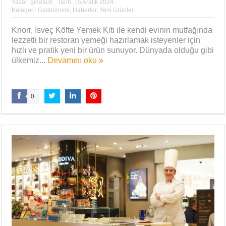
Yazar:
gidaturk
Tarih:
15 Aralık 2024
Kategori:
Gastronomi
,
Haberler
,
Yeni Ürünler
Knorr, İsveç Köfte Yemek Kiti ile kendi evinin mutfağında
lezzetli bir restoran yemeği hazırlamak isteyenler için
hızlı ve pratik yeni bir ürün sunuyor. Dünyada olduğu gibi
ülkemiz...
Devamını oku
0