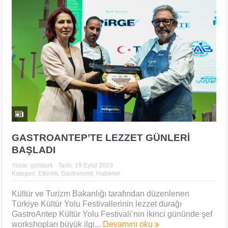
GASTROANTEP’TE LEZZET GÜNLERİ
BAŞLADI
Yazar:
gidaturk
Tarih:
19 Eylül 2023
Kategori:
Etkinlik
,
Gastronomi
,
Haberler
Kültür ve Turizm Bakanlığı tarafından düzenlenen
Türkiye Kültür Yolu Festivallerinin lezzet durağı
GastroAntep Kültür Yolu Festivali’nin ikinci gününde şef
workshopları büyük ilgi...
Devamını oku