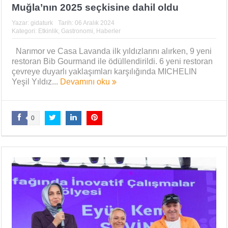
Muğla’nın 2025 seçkisine dahil oldu
Yazar:
gidaturk
Tarih:
06 Aralık 2024
Kategori:
Etkinlik
,
Gastronomi
,
Haberler
Narımor ve Casa Lavanda ilk yıldızlarını alırken, 9 yeni
restoran Bib Gourmand ile ödüllendirildi. 6 yeni restoran
çevreye duyarlı yaklaşımları karşılığında MICHELIN
Yeşil Yıldız...
Devamını oku
0