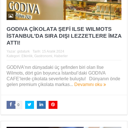
GODIVA ÇİKOLATA ŞEFİ ILSE WILMOTS
İSTANBUL’DA SIRA DIŞI LEZZETLERE İMZA
ATTI!
Yazar:
gidaturk
Tarih:
15 Aralık 2024
Kategori:
Etkinlik
,
Gastronomi
,
Haberler
GODIVA’nın dünyadaki üç şefinden biri olan Ilse
Wilmots, dört gün boyunca İstanbul’daki GODIVA
CAFE’lerde çikolata severlerle buluştu! Dünyanın önde
gelen premium çikolata markas...
Devamını oku
0