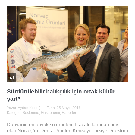
Sürdürülebilir balıkçılık için ortak kültür
şart”
Yazar:
Aydan Kırışoğlu
Tarih:
25 Mayıs 2016
Kategori:
Beslenme
,
Gastronomi
,
Haberler
Dünyanın en büyük su ürünleri ihracatçılarından birisi
olan Norveç’in, Deniz Ürünleri Konseyi Türkiye Direktörü