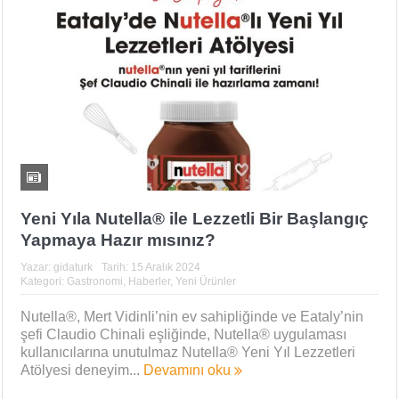
Yeni Yıla Nutella® ile Lezzetli Bir Başlangıç
Yapmaya Hazır mısınız?
Yazar:
gidaturk
Tarih:
15 Aralık 2024
Kategori:
Gastronomi
,
Haberler
,
Yeni Ürünler
Nutella®, Mert Vidinli’nin ev sahipliğinde ve Eataly’nin
şefi Claudio Chinali eşliğinde, Nutella® uygulaması
kullanıcılarına unutulmaz Nutella® Yeni Yıl Lezzetleri
Atölyesi deneyim...
Devamını oku