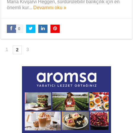
Maria Kivijarvi Heggen, sürdürülebilir balıkçılık için en
önemli kur...
Devamını oku
0
1
3
2