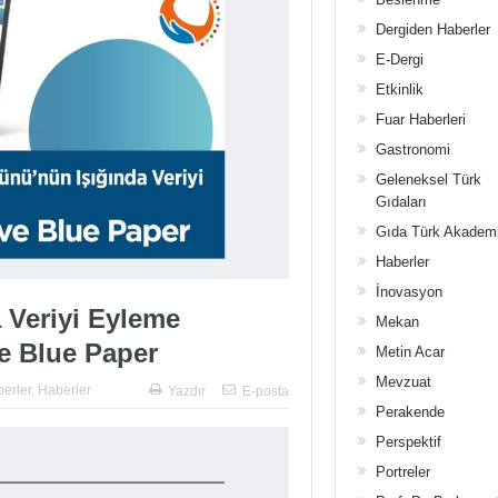
Dergiden Haberler
E-Dergi
Etkinlik
Fuar Haberleri
Gastronomi
Geleneksel Türk
Gıdaları
Gıda Türk Akadem
Haberler
İnovasyon
 Veriyi Eyleme
Mekan
e Blue Paper
Metin Acar
Mevzuat
erler
,
Haberler
Yazdır
E-posta
Perakende
Perspektif
Portreler