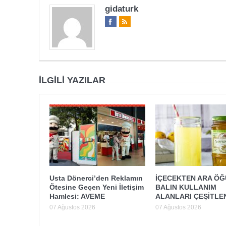
gidaturk
İLGILI YAZILAR
Usta Dönerci’den Reklamın
İÇECEKTEN ARA Ö
Ötesine Geçen Yeni İletişim
BALIN KULLANIM
Hamlesi: AVEME
ALANLARI ÇEŞİTLE
07 Ağustos 2026
07 Ağustos 2026