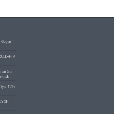
e Geçen
KULLANIM
unan ürün
aracak
lyar TL’lik
İLYON