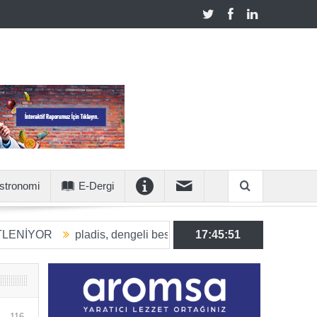
stronomi
E-Dergi
pladis, dengeli beslenmeye katkı sunan ürün hacmini 2030’a 
17:45:52
116