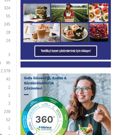
324
55
245
28
24
3
i
95
2.579
42
2
1
3
239
52
1