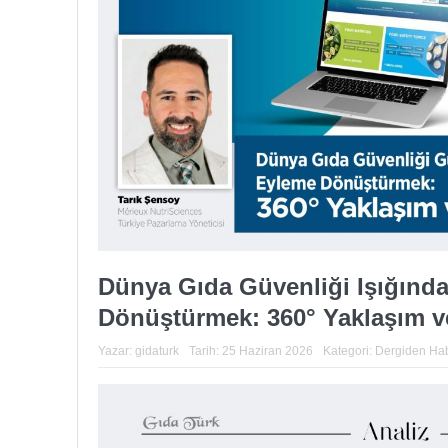
Dünya Gıda Güvenliği Işığında
Dönüştürmek: 360° Yaklaşım v
Yazar:
gidaturk
Tarih:
25 Haziran 2026
Kategori:
Dergiden Hab