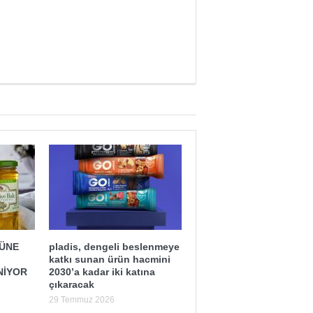
ĞÜNE
pladis, dengeli beslenmeye
katkı sunan ürün hacmini
NİYOR
2030’a kadar iki katına
çıkaracak
29 Temmuz 2026