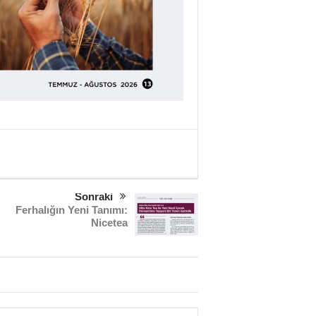
Sonraki
Ferhalığın Yeni Tanımı:
Nicetea
Sağlık mı Siyaset mi?
Şubat Ayı Azizliği