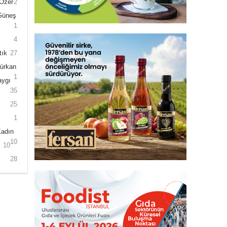
 Özer
2
 Güneş
1
4
tık
27
Gürkan
1
aygı
35
25
1
Kadın
10
10
28