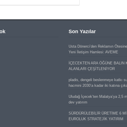
ok
Son Yazılar
Usta Dönerci’den Reklamın Ötesin
Yeni İletişim Hamlesi: AVEME
İÇECEKTEN ARA ÖĞÜNE BALIN 
ALANLARI ÇEŞİTLENİYOR
pladis, dengeli beslenmeye katkı s
hacmini 2030’a kadar iki katına çık
Uludağ İçecek’ten Malatya’ya 2,5 mi
dev yatırım
SÜRDÜRÜLEBİLİR ÜRETİME 6 M
EUROLUK STRATEJİK YATIRIM