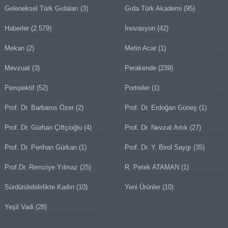
Geleneksel Türk Gıdaları
(3)
Gıda Türk Akademi
(95)
Haberler
(2.579)
İnovasyon
(42)
Mekan
(2)
Metin Acar
(1)
Mevzuat
(3)
Perakende
(239)
Perspektif
(52)
Portreler
(1)
Prof. Dr. Barbaros Özer
(2)
Prof. Dr. Erdoğan Güneş
(1)
Prof. Dr. Gürhan Çiftçioğlu
(4)
Prof. Dr. Nevzat Artık
(27)
Prof. Dr. Perihan Gürkan
(1)
Prof. Dr. Y. Birol Saygı
(35)
Prof.Dr. Remziye Yılmaz
(25)
R. Petek ATAMAN
(1)
Sürdürülebilirlikte Kadın
(10)
Yeni Ürünler
(10)
Yeşil Vadi
(28)