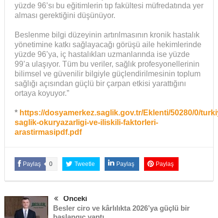
yüzde 96’sı bu eğitimlerin tıp fakültesi müfredatında yer
alması gerektiğini düşünüyor.
Beslenme bilgi düzeyinin artırılmasının kronik hastalık
yönetimine katkı sağlayacağı görüşü aile hekimlerinde
yüzde 96’ya, iç hastalıkları uzmanlarında ise yüzde
99’a ulaşıyor. Tüm bu veriler, sağlık profesyonellerinin
bilimsel ve güvenilir bilgiyle güçlendirilmesinin toplum
sağlığı açısından güçlü bir çarpan etkisi yarattığını
ortaya koyuyor.”
*
https://dosyamerkez.saglik.gov.tr/Eklenti/50280/0/turki
saglik-okuryazarligi-ve-iliskili-faktorleri-
arastirmasipdf.pdf
Paylaş
0
Tweetle
Paylaş
Paylaş
Önceki
Besler ciro ve kârlılıkta 2026’ya güçlü bir
başlangıç yaptı