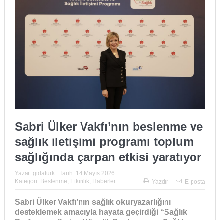
Sabri Ülker Vakfı’nın beslenme ve
sağlık iletişimi programı toplum
sağlığında çarpan etkisi yaratıyor
Yazar:
gidaturk
Tarih:
14 Mayıs 2026
Kategori:
Beslenme
,
Etkinlik
,
Haberler
Yazdır
E-posta
Sabri Ülker Vakfı’nın sağlık okuryazarlığını
desteklemek amacıyla hayata geçirdiği “Sağlık