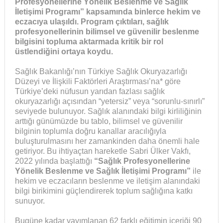
Profesyonellerine Yönelik Beslenme ve Sağlık
İletişimi Programı” kapsamında binlerce hekim ve
eczacıya ulaşıldı. Program çıktıları, sağlık
profesyonellerinin bilimsel ve güvenilir beslenme
bilgisini topluma aktarmada kritik bir rol
üstlendiğini ortaya koydu.
Sağlık Bakanlığı’nın Türkiye Sağlık Okuryazarlığı
Düzeyi ve İlişkili Faktörleri Araştırması’na* göre
Türkiye’deki nüfusun yarıdan fazlası sağlık
okuryazarlığı açısından “yetersiz” veya “sorunlu-sınırlı”
seviyede bulunuyor. Sağlık alanındaki bilgi kirliliğinin
arttığı günümüzde bu tablo, bilimsel ve güvenilir
bilginin toplumla doğru kanallar aracılığıyla
buluşturulmasını her zamankinden daha önemli hale
getiriyor. Bu ihtiyaçtan hareketle Sabri Ülker Vakfı,
2022 yılında başlattığı
“Sağlık Profesyonellerine
Yönelik Beslenme ve Sağlık İletişimi Programı”
ile
hekim ve eczacıların beslenme ve iletişim alanındaki
bilgi birikimini güçlendirerek toplum sağlığına katkı
sunuyor.
Bugüne kadar yayımlanan 62 farklı eğitimin içeriği 90