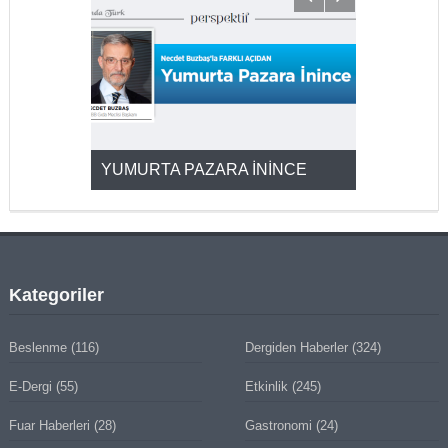
YUMURTA PAZARA İNİNCE
2025’ten 2
Kategoriler
Beslenme
(116)
Dergiden Haberler
(324)
E-Dergi
(55)
Etkinlik
(245)
Fuar Haberleri
(28)
Gastronomi
(24)