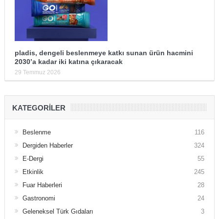
pladis, dengeli beslenmeye katkı sunan ürün hacmini
2030’a kadar iki katına çıkaracak
29 Temmuz 2026
KATEGORILER
Beslenme
116
Dergiden Haberler
324
E-Dergi
55
Etkinlik
245
Fuar Haberleri
28
Gastronomi
24
Geleneksel Türk Gıdaları
3