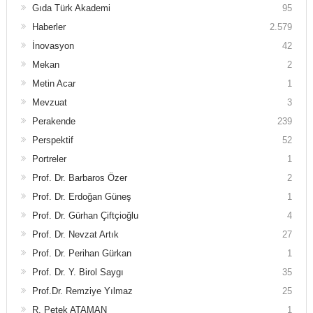
Gıda Türk Akademi
95
Haberler
2.579
İnovasyon
42
Mekan
2
Metin Acar
1
Mevzuat
3
Perakende
239
Perspektif
52
Portreler
1
Prof. Dr. Barbaros Özer
2
Prof. Dr. Erdoğan Güneş
1
Prof. Dr. Gürhan Çiftçioğlu
4
Prof. Dr. Nevzat Artık
27
Prof. Dr. Perihan Gürkan
1
Prof. Dr. Y. Birol Saygı
35
Prof.Dr. Remziye Yılmaz
25
R. Petek ATAMAN
1