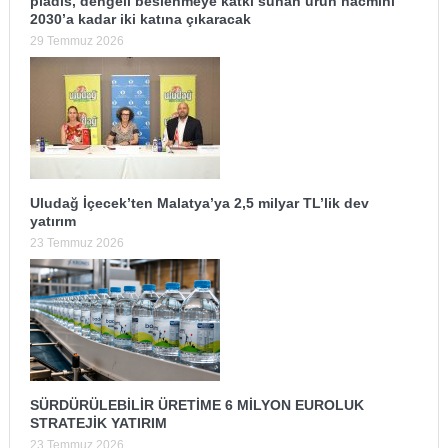
pladis, dengeli beslenmeye katkı sunan ürün hacmini
2030’a kadar iki katına çıkaracak
29 Temmuz 2026
Uludağ İçecek’ten Malatya’ya 2,5 milyar TL’lik dev
yatırım
23 Temmuz 2026
SÜRDÜRÜLEBİLİR ÜRETİME 6 MİLYON EUROLUK
STRATEJİK YATIRIM
23 Temmuz 2026