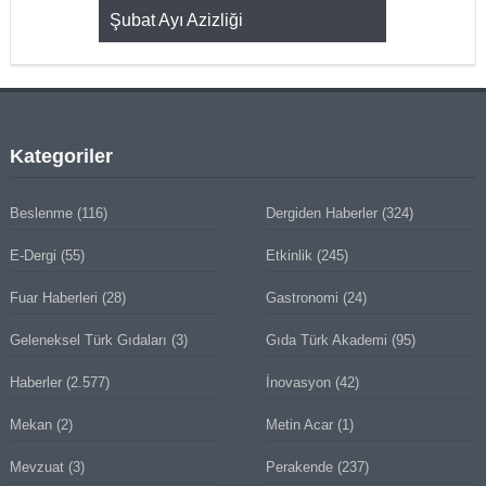
KMAK
Şubat Ayı Azizliği
YUMURTA P
Kategoriler
Beslenme
(116)
Dergiden Haberler
(324)
E-Dergi
(55)
Etkinlik
(245)
Fuar Haberleri
(28)
Gastronomi
(24)
Geleneksel Türk Gıdaları
(3)
Gıda Türk Akademi
(95)
Haberler
(2.577)
İnovasyon
(42)
Mekan
(2)
Metin Acar
(1)
Mevzuat
(3)
Perakende
(237)