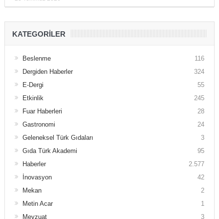
KATEGORILER
Beslenme
116
Dergiden Haberler
324
E-Dergi
55
Etkinlik
245
Fuar Haberleri
28
Gastronomi
24
Geleneksel Türk Gıdaları
3
Gıda Türk Akademi
95
Haberler
2.577
İnovasyon
42
Mekan
2
Metin Acar
1
Mevzuat
3