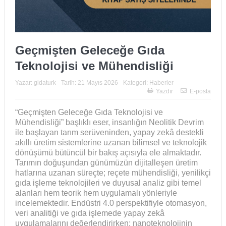
Geçmişten Geleceğe Gıda
Teknolojisi ve Mühendisliği
Yazar:
gidaturk
Tarih:
21 Mayıs 2026
Kategori:
Haberler
Yazdır
E-posta
“Geçmişten Geleceğe Gıda Teknolojisi ve
Mühendisliği” başlıklı eser, insanlığın Neolitik Devrim
ile başlayan tarım serüveninden, yapay zekâ destekli
akıllı üretim sistemlerine uzanan bilimsel ve teknolojik
dönüşümü bütüncül bir bakış açısıyla ele almaktadır.
Tarımın doğuşundan günümüzün dijitalleşen üretim
hatlarına uzanan süreçte; reçete mühendisliği, yenilikçi
gıda işleme teknolojileri ve duyusal analiz gibi temel
alanları hem teorik hem uygulamalı yönleriyle
incelemektedir. Endüstri 4.0 perspektifiyle otomasyon,
veri analitiği ve gıda işlemede yapay zekâ
uygulamalarını değerlendirirken; nanoteknolojinin