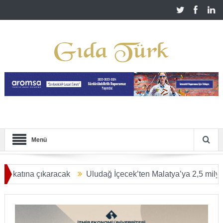
Menü
na çıkaracak
Uludağ İçecek’ten Malatya’ya 2,5 milyar TL’lik 
LAŞACAK