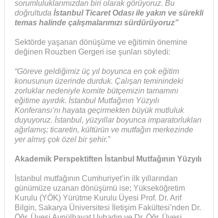
sorumluluklarımızdan biri olarak görüyoruz. Bu
doğrultuda
İstanbul Ticaret Odası ile yakın ve sürekli
temas halinde çalışmalarımızı sürdürüyoruz”
Sektörde yaşanan dönüşüme ve eğitimin önemine
değinen Rouzben Gergeri ise şunları söyledi:
“Göreve geldiğimiz üç yıl boyunca en çok eğitim
konusunun üzerinde durduk. Çalışan teminindeki
zorluklar nedeniyle komite bütçemizin tamamını
eğitime ayırdık. İstanbul Mutfağının Yüzyılı
Konferansı’nı hayata geçirmekten büyük mutluluk
duyuyoruz. İstanbul, yüzyıllar boyunca imparatorlukları
ağırlamış; ticaretin, kültürün ve mutfağın merkezinde
yer almış çok özel bir şehir.”
Akademik Perspektiften İstanbul Mutfağının Yüzyılı
İstanbul mutfağının Cumhuriyet’in ilk yıllarından
günümüze uzanan dönüşümü ise; Yükseköğretim
Kurulu (YÖK) Yürütme Kurulu Üyesi Prof. Dr. Arif
Bilgin, Sakarya Üniversitesi İletişim Fakültesi’nden Dr.
Öğr. Üyesi Aynülhayat Uybadın ve Dr. Öğr. Üyesi