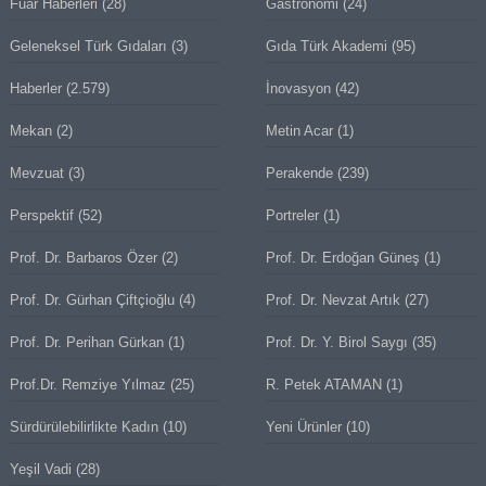
Fuar Haberleri
(28)
Gastronomi
(24)
Geleneksel Türk Gıdaları
(3)
Gıda Türk Akademi
(95)
Haberler
(2.579)
İnovasyon
(42)
Mekan
(2)
Metin Acar
(1)
Mevzuat
(3)
Perakende
(239)
Perspektif
(52)
Portreler
(1)
Prof. Dr. Barbaros Özer
(2)
Prof. Dr. Erdoğan Güneş
(1)
Prof. Dr. Gürhan Çiftçioğlu
(4)
Prof. Dr. Nevzat Artık
(27)
Prof. Dr. Perihan Gürkan
(1)
Prof. Dr. Y. Birol Saygı
(35)
Prof.Dr. Remziye Yılmaz
(25)
R. Petek ATAMAN
(1)
Sürdürülebilirlikte Kadın
(10)
Yeni Ürünler
(10)
Yeşil Vadi
(28)