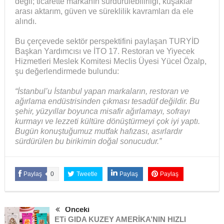
değil; ticarette markanın sürdürülebilirliği, kuşaklar
arası aktarım, güven ve süreklilik kavramları da ele
alındı.
Bu çerçevede sektör perspektifini paylaşan TURYİD
Başkan Yardımcısı ve İTO 17. Restoran ve Yiyecek
Hizmetleri Meslek Komitesi Meclis Üyesi Yücel Özalp,
şu değerlendirmede bulundu:
“İstanbul’u İstanbul yapan markaların, restoran ve
ağırlama endüstrisinden çıkması tesadüf değildir. Bu
şehir, yüzyıllar boyunca misafir ağırlamayı, sofrayı
kurmayı ve lezzeti kültüre dönüştürmeyi çok iyi yaptı.
Bugün konuştuğumuz mutfak hafızası, asırlardır
sürdürülen bu birikimin doğal sonucudur.”
Paylaş
0
Tweetle
Paylaş
Paylaş
Önceki
ETi GIDA KUZEY AMERİKA’NIN HIZLI