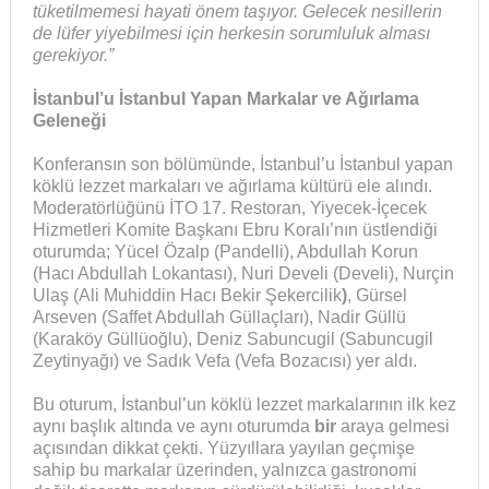
tüketilmemesi hayati önem taşıyor. Gelecek nesillerin
de lüfer yiyebilmesi için herkesin sorumluluk alması
gerekiyor.”
İstanbul’u İstanbul Yapan Markalar ve Ağırlama
Geleneği
Konferansın son bölümünde, İstanbul’u İstanbul yapan
köklü lezzet markaları ve ağırlama kültürü ele alındı.
Moderatörlüğünü İTO 17. Restoran, Yiyecek-İçecek
Hizmetleri Komite Başkanı Ebru Koralı’nın üstlendiği
oturumda; Yücel Özalp (Pandelli), Abdullah Korun
(Hacı Abdullah Lokantası), Nuri Develi (Develi), Nurçin
Ulaş (Ali Muhiddin Hacı Bekir Şekercilik
)
, Gürsel
Arseven (Saffet Abdullah Güllaçları), Nadir Güllü
(Karaköy Güllüoğlu), Deniz Sabuncugil (Sabuncugil
Zeytinyağı) ve Sadık Vefa (Vefa Bozacısı) yer aldı.
Bu oturum, İstanbul’un köklü lezzet markalarının ilk kez
aynı başlık altında ve aynı oturumda
bir
araya gelmesi
açısından dikkat çekti. Yüzyıllara yayılan geçmişe
sahip bu markalar üzerinden, yalnızca gastronomi