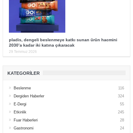
pladis, dengeli beslenmeye katkı sunan ürün hacmini
2030’a kadar iki katına çıkaracak
29 Temmuz 2026
KATEGORILER
Beslenme
116
Dergiden Haberler
324
E-Dergi
55
Etkinlik
245
Fuar Haberleri
28
Gastronomi
24