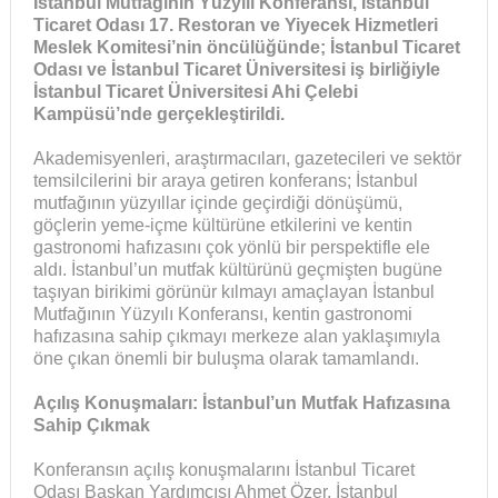
İstanbul Mutfağının Yüzyılı Konferansı, İstanbul
Ticaret Odası 17. Restoran ve Yiyecek Hizmetleri
Meslek Komitesi’nin öncülüğünde; İstanbul Ticaret
Odası ve İstanbul Ticaret Üniversitesi iş birliğiyle
İstanbul Ticaret Üniversitesi Ahi Çelebi
Kampüsü’nde gerçekleştirildi.
Akademisyenleri, araştırmacıları, gazetecileri ve sektör
temsilcilerini bir araya getiren konferans; İstanbul
mutfağının yüzyıllar içinde geçirdiği dönüşümü,
göçlerin yeme-içme kültürüne etkilerini ve kentin
gastronomi hafızasını çok yönlü bir perspektifle ele
aldı.
İstanbul’un mutfak kültürünü geçmişten bugüne
taşıyan birikimi görünür kılmayı amaçlayan İstanbul
Mutfağının Yüzyılı Konferansı, kentin gastronomi
hafızasına sahip çıkmayı merkeze alan yaklaşımıyla
öne çıkan önemli bir buluşma olarak tamamlandı.
Açılış Konuşmaları: İstanbul’un Mutfak Hafızasına
Sahip Çıkmak
Konferansın açılış konuşmalarını İstanbul Ticaret
Odası Başkan Yardımcısı Ahmet Özer, İstanbul