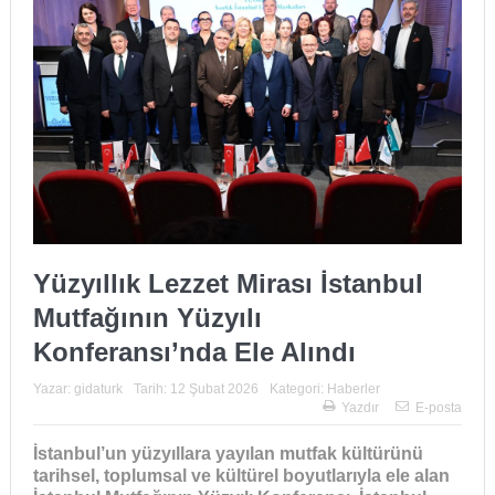
Yüzyıllık Lezzet Mirası İstanbul
Mutfağının Yüzyılı
Konferansı’nda Ele Alındı
Yazar:
gidaturk
Tarih:
12 Şubat 2026
Kategori:
Haberler
Yazdır
E-posta
İstanbul’un yüzyıllara yayılan mutfak kültürünü
tarihsel, toplumsal ve kültürel boyutlarıyla ele alan