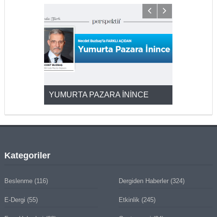
YUMURTA PAZARA İNİNCE
2025’ten 2
Kategoriler
Beslenme
(116)
Dergiden Haberler
(324)
E-Dergi
(55)
Etkinlik
(245)