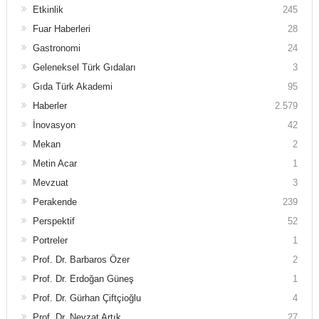
Etkinlik
245
Fuar Haberleri
28
Gastronomi
24
Geleneksel Türk Gıdaları
3
Gıda Türk Akademi
95
Haberler
2.579
İnovasyon
42
Mekan
2
Metin Acar
1
Mevzuat
3
Perakende
239
Perspektif
52
Portreler
1
Prof. Dr. Barbaros Özer
2
Prof. Dr. Erdoğan Güneş
1
Prof. Dr. Gürhan Çiftçioğlu
4
Prof. Dr. Nevzat Artık
27