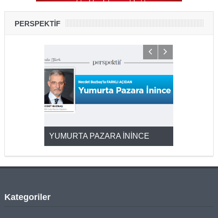
PERSPEKTİF
YUMURTA PAZARA İNİNCE
2025’ten 2
Kategoriler