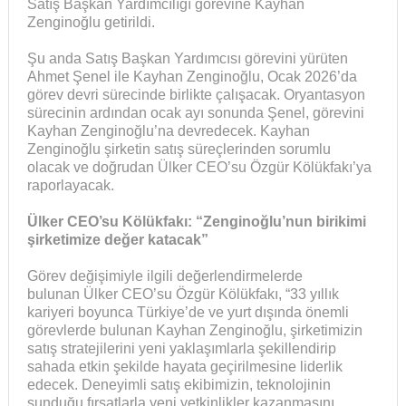
Satış Başkan Yardımcılığı görevine Kayhan
Zenginoğlu getirildi.
Şu anda Satış Başkan Yardımcısı görevini yürüten
Ahmet Şenel ile Kayhan Zenginoğlu, Ocak 2026’da
görev devri sürecinde birlikte çalışacak. Oryantasyon
sürecinin ardından ocak ayı sonunda Şenel, görevini
Kayhan Zenginoğlu’na devredecek. Kayhan
Zenginoğlu şirketin satış süreçlerinden sorumlu
olacak ve doğrudan Ülker CEO’su Özgür Kölükfakı’ya
raporlayacak.
Ülker CEO’su Kölükfakı: “Zenginoğlu’nun birikimi
şirketimize değer katacak”
Görev değişimiyle ilgili değerlendirmelerde
bulunan Ülker CEO’su Özgür Kölükfakı, “33 yıllık
kariyeri boyunca Türkiye’de ve yurt dışında önemli
görevlerde bulunan Kayhan Zenginoğlu, şirketimizin
satış stratejilerini yeni yaklaşımlarla şekillendirip
sahada etkin şekilde hayata geçirilmesine liderlik
edecek. Deneyimli satış ekibimizin, teknolojinin
sunduğu fırsatlarla yeni yetkinlikler kazanmasını,