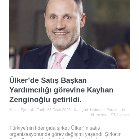
Ülker’de Satış Başkan
Yardımcılığı görevine Kayhan
Zenginoğlu getirildi.
Yazar:
Ejderak
Tarih:
23 Ocak 2026
Kategori:
Haberler
,
Perakende
Yazdır
E-posta
Türkiye’nin lider gıda şirketi Ülker’in satış
organizasyonunda görev değişimi yaşandı. Şirketin