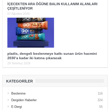
İÇECEKTEN ARA ÖĞÜNE BALIN KULLANIM ALANLARI
ÇEŞİTLENİYOR
07 Ağustos 2026
pladis, dengeli beslenmeye katkı sunan ürün hacmini
2030’a kadar iki katına çıkaracak
29 Temmuz 2026
KATEGORILER
Beslenme
116
Dergiden Haberler
324
E-Dergi
55