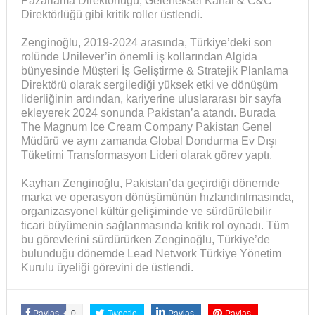
Pazarlama Direktörlüğü, Geleneksel Kanal & C&C
Direktörlüğü gibi kritik roller üstlendi.
Zenginoğlu, 2019-2024 arasında, Türkiye’deki son
rolünde Unilever’in önemli iş kollarından Algida
bünyesinde Müşteri İş Geliştirme & Stratejik Planlama
Direktörü olarak sergilediği yüksek etki ve dönüşüm
liderliğinin ardından, kariyerine uluslararası bir sayfa
ekleyerek 2024 sonunda Pakistan’a atandı. Burada
The Magnum Ice Cream Company Pakistan Genel
Müdürü ve aynı zamanda Global Dondurma Ev Dışı
Tüketimi Transformasyon Lideri olarak görev yaptı.
Kayhan Zenginoğlu, Pakistan’da geçirdiği dönemde
marka ve operasyon dönüşümünün hızlandırılmasında,
organizasyonel kültür gelişiminde ve sürdürülebilir
ticari büyümenin sağlanmasında kritik rol oynadı. Tüm
bu görevlerini sürdürürken Zenginoğlu, Türkiye’de
bulunduğu dönemde Lead Network Türkiye Yönetim
Kurulu üyeliği görevini de üstlendi.
Paylaş
0
Tweetle
Paylaş
Paylaş