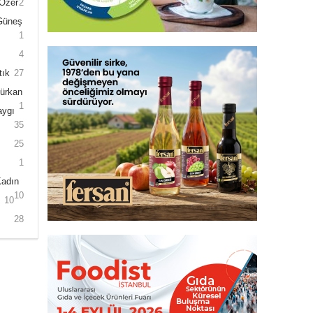
 Özer
2
 Güneş
1
4
tık
27
Gürkan
1
aygı
35
25
1
Kadın
10
10
28