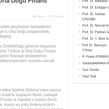
 Orta Doğu Finans
Prof. Dr. Barbaros
Prof. Dr. Erdoğan
Prof. Dr. Gürhan
Yazdır
E-posta
Çiftçioğlu
Prof. Dr. Nevzat Ar
 köklü geçmişiyle faaliyetlerini
iye & Orta Doğu bölgesindeki
Prof. Dr. Perihan 
eştirdi.
Prof. Dr. Y. Birol S
Prof.Dr. Remziye
 Direktörlüğü görevini başarıyla
Yılmaz
raine Türkiye & Orta Doğu Finans
enin finansal stratejilerinin
R. Petek ATAMAN
steklenmesinden sorumlu olacak.
Sürdürülebilirlikte 
Yeni Ürünler
Yeşil Vadi
ersitesi İşletme Bölümü’nden mezun
e Audit’te başlayan Benli, yaklaşık
Procter & Gamble’a katılan Benli,
, marka ve satış fonksiyonlarını