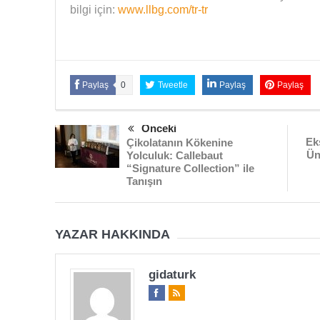
bilgi için:
www.llbg.com/tr-tr
Paylaş
0
Tweetle
Paylaş
Paylaş
Önceki
Ek
Çikolatanın Kökenine
Ün
Yolculuk: Callebaut
“Signature Collection” ile
Tanışın
YAZAR HAKKINDA
gidaturk