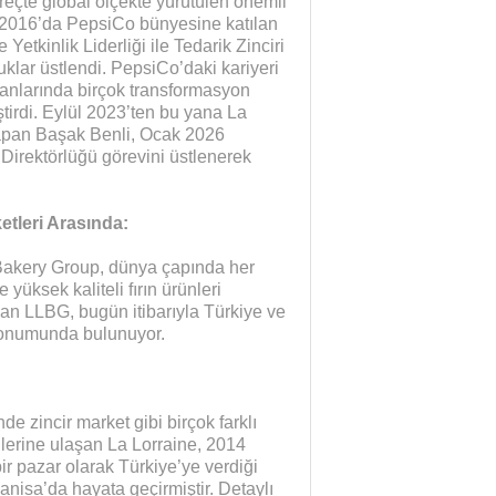
reçte global ölçekte yürütülen önemli
ak 2016’da PepsiCo bünyesine katılan
Yetkinlik Liderliği ile Tedarik Zinciri
uklar üstlendi. PepsiCo’daki kariyeri
lanlarında birçok transformasyon
ştirdi. Eylül 2023’ten bu yana La
yapan Başak Benli, Ocak 2026
 Direktörlüğü görevini üstlenerek
etleri Arasında:
e Bakery Group, dünya çapında her
 yüksek kaliteli fırın ürünleri
an LLBG, bugün itibarıyla Türkiye ve
 konumunda bulunuyor.
de zincir market gibi birçok farklı
cilerine ulaşan La Lorraine, 2014
bir pazar olarak Türkiye’ye verdiği
anisa’da hayata geçirmiştir. Detaylı