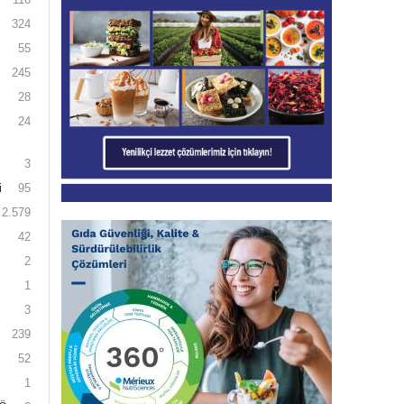
324
55
245
28
24
3
i
95
2.579
42
2
1
3
239
52
1