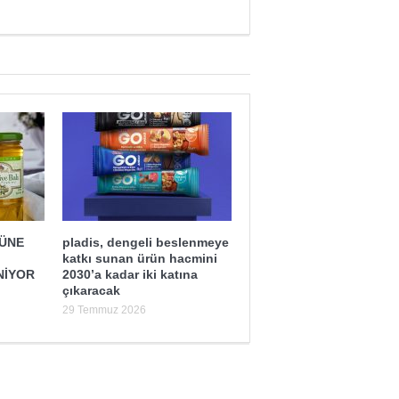
ĞÜNE
pladis, dengeli beslenmeye
katkı sunan ürün hacmini
NİYOR
2030’a kadar iki katına
çıkaracak
29 Temmuz 2026
Sağlık mı Siyaset mi?
Şubat Ayı Azizliği