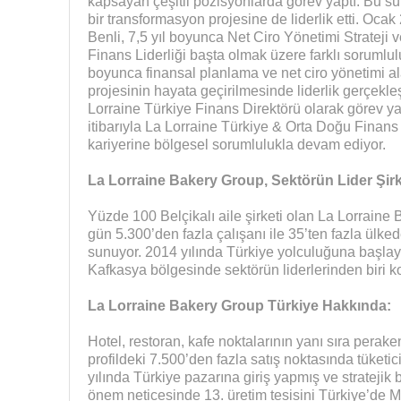
kapsayan çeşitli pozisyonlarda görev yaptı. Bu sü
bir transformasyon projesine de liderlik etti. Oc
Benli, 7,5 yıl boyunca Net Ciro Yönetimi Strateji ve 
Finans Liderliği başta olmak üzere farklı sorumlul
boyunca finansal planlama ve net ciro yönetimi a
projesinin hayata geçirilmesinde liderlik gerçekle
Lorraine Türkiye Finans Direktörü olarak görev 
itibarıyla La Lorraine Türkiye & Orta Doğu Finans
kariyerine bölgesel sorumlulukla devam ediyor.
La Lorraine Bakery Group, Sektörün Lider Şirk
Yüzde 100 Belçikalı aile şirketi olan La Lorrain
gün 5.300’den fazla çalışanı ile 35’ten fazla ülkede
sunuyor. 2014 yılında Türkiye yolculuğuna başlay
Kafkasya bölgesinde sektörün liderlerinden biri
La Lorraine Bakery Group Türkiye Hakkında:
Hotel, restoran, kafe noktalarının yanı sıra peraken
profildeki 7.500’den fazla satış noktasında tüketi
yılında Türkiye pazarına giriş yapmış ve stratejik 
önem neticesinde 13. üretim tesisini Türkiye’de M