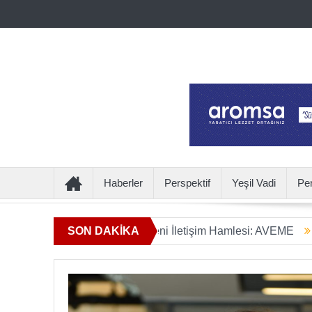
Haberler
Perspektif
Yeşil Vadi
Pe
mın Ötesine Geçen Yeni İletişim Hamlesi: AVEME
SON DAKİKA
İÇECEKT