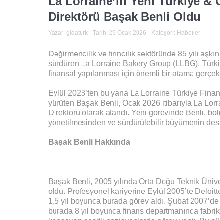
La Lorraine’in Yeni Türkiye &
Direktörü Başak Benli Oldu
Yazar:
gidaturk
Tarih:
29 Ocak 2026
Kategori:
Haberler
Değirmencilik ve fırıncılık sektöründe 85 yılı aşkın
sürdüren La Lorraine Bakery Group (LLBG), Türk
finansal yapılanması için önemli bir atama gerçekl
Eylül 2023’ten bu yana La Lorraine Türkiye Finans
yürüten Başak Benli, Ocak 2026 itibarıyla La Lor
Direktörü olarak atandı. Yeni görevinde Benli, bölg
yönetilmesinden ve sürdürülebilir büyümenin de
Başak Benli Hakkında
Başak Benli, 2005 yılında Orta Doğu Teknik Üniv
oldu. Profesyonel kariyerine Eylül 2005’te Deloitt
1,5 yıl boyunca burada görev aldı. Şubat 2007’de 
burada 8 yıl boyunca finans departmanında fabrika