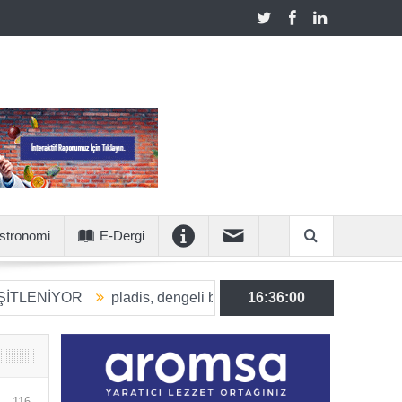
stronomi
E-Dergi
OR
pladis, dengeli beslenmeye katkı sunan ürün hacmini 203
16:36:01
116