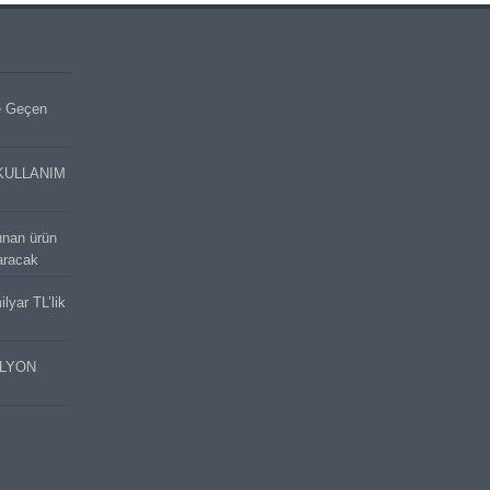
e Geçen
KULLANIM
unan ürün
aracak
lyar TL’lik
İLYON