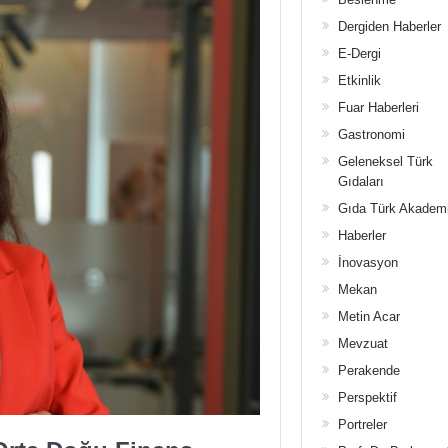
Dergiden Haberler
E-Dergi
Etkinlik
Fuar Haberleri
Gastronomi
Geleneksel Türk
Gıdaları
Gıda Türk Akadem
Haberler
İnovasyon
Mekan
Metin Acar
Mevzuat
Perakende
Perspektif
Portreler