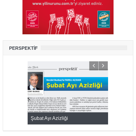
PERSPEKTİF
KMAK
Şubat Ayı Azizliği
YUMURTA P