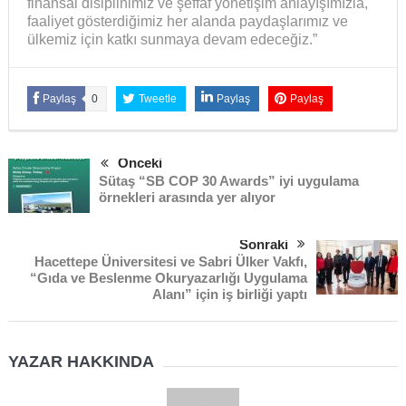
finansal disiplinimiz ve şeffaf yönetişim anlayışımızla,
faaliyet gösterdiğimiz her alanda paydaşlarımız ve
ülkemiz için katkı sunmaya devam edeceğiz.”
Paylaş
0
Tweetle
Paylaş
Paylaş
Önceki
Sütaş “SB COP 30 Awards” iyi uygulama
örnekleri arasında yer alıyor
Sonraki
Hacettepe Üniversitesi ve Sabri Ülker Vakfı,
“Gıda ve Beslenme Okuryazarlığı Uygulama
Alanı” için iş birliği yaptı
YAZAR HAKKINDA