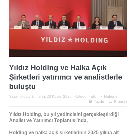
Yıldız Holding ve Halka Açık
Şirketleri yatırımcı ve analistlerle
buluştu
Yazar:
gidaturk
Tarih:
28 Kasım 2025
Kategori:
Etkinlik
,
Haberler
Yazdır
E-posta
Yıldız Holding, bu yıl yedincisini gerçekleştirdiği
Analist ve Yatırımcı Toplantısı’nda,
Holding ve halka açık şirketlerinin 2025 yılına ait