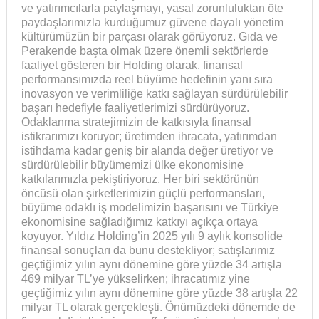
ve yatırımcılarla paylaşmayı, yasal zorunluluktan öte
paydaşlarımızla kurduğumuz güvene dayalı yönetim
kültürümüzün bir parçası olarak görüyoruz. Gıda ve
Perakende başta olmak üzere önemli sektörlerde
faaliyet gösteren bir Holding olarak, finansal
performansımızda reel büyüme hedefinin yanı sıra
inovasyon ve verimliliğe katkı sağlayan sürdürülebilir
başarı hedefiyle faaliyetlerimizi sürdürüyoruz.
Odaklanma stratejimizin de katkısıyla finansal
istikrarımızı koruyor; üretimden ihracata, yatırımdan
istihdama kadar geniş bir alanda değer üretiyor ve
sürdürülebilir büyümemizi ülke ekonomisine
katkılarımızla pekiştiriyoruz. Her biri sektörünün
öncüsü olan şirketlerimizin güçlü performansları,
büyüme odaklı iş modelimizin başarısını ve Türkiye
ekonomisine sağladığımız katkıyı açıkça ortaya
koyuyor. Yıldız Holding’in 2025 yılı 9 aylık konsolide
finansal sonuçları da bunu destekliyor; satışlarımız
geçtiğimiz yılın aynı dönemine göre yüzde 34 artışla
469 milyar TL’ye yükselirken; ihracatımız yine
geçtiğimiz yılın aynı dönemine göre yüzde 38 artışla 22
milyar TL olarak gerçekleşti. Önümüzdeki dönemde de