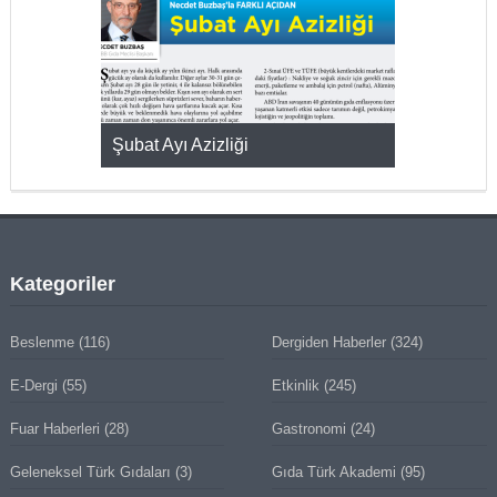
KMAK
Şubat Ayı Azizliği
YUMURTA P
Kategoriler
Beslenme
(116)
Dergiden Haberler
(324)
E-Dergi
(55)
Etkinlik
(245)
Fuar Haberleri
(28)
Gastronomi
(24)
Geleneksel Türk Gıdaları
(3)
Gıda Türk Akademi
(95)