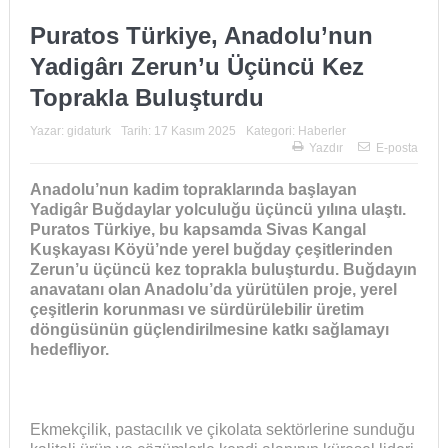
Puratos Türkiye, Anadolu’nun
Yadigârı Zerun’u Üçüncü Kez
Toprakla Buluşturdu
Yazar:
gidaturk
Tarih:
17 Kasım 2025
Kategori:
Haberler
Yazdır
E-posta
Anadolu’nun kadim topraklarında başlayan
Yadigâr Buğdaylar yolculuğu üçüncü yılına ulaştı.
Puratos Türkiye, bu kapsamda Sivas Kangal
Kuşkayası Köyü’nde yerel buğday çeşitlerinden
Zerun’u üçüncü kez toprakla buluşturdu. Buğdayın
anavatanı olan Anadolu’da yürütülen proje, yerel
çeşitlerin korunması ve sürdürülebilir üretim
döngüsünün güçlendirilmesine katkı sağlamayı
hedefliyor.
Ekmekçilik, pastacılık ve çikolata sektörlerine sunduğu