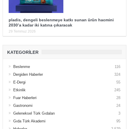
pladis, dengeli beslenmeye katkı sunan ürün hacmini
2030’a kadar iki katına çıkaracak
29 Temmuz 2026
KATEGORILER
Beslenme
116
Dergiden Haberler
324
E-Dergi
55
Etkinlik
245
Fuar Haberleri
28
Gastronomi
24
Geleneksel Türk Gıdaları
3
Gıda Türk Akademi
95
Haberler
2.579