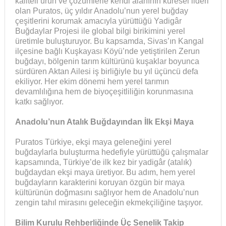
kaliteli ürün ve çözümlerle kendi alanının küresel lideri
olan Puratos, üç yıldır Anadolu’nun yerel buğday
çeşitlerini korumak amacıyla yürüttüğü Yadigâr
Buğdaylar Projesi ile global bilgi birikimini yerel
üretimle buluşturuyor. Bu kapsamda, Sivas’ın Kangal
ilçesine bağlı Kuşkayası Köyü’nde yetiştirilen Zerun
buğdayı, bölgenin tarım kültürünü kuşaklar boyunca
sürdüren Aktan Ailesi iş birliğiyle bu yıl üçüncü defa
ekiliyor. Her ekim dönemi hem yerel tarımın
devamlılığına hem de biyoçeşitliliğin korunmasına
katkı sağlıyor.
Anadolu’nun Atalık Buğdayından İlk Ekşi Maya
Puratos Türkiye, ekşi maya geleneğini yerel
buğdaylarla buluşturma hedefiyle yürüttüğü çalışmalar
kapsamında, Türkiye’de ilk kez bir yadigâr (atalık)
buğdaydan ekşi maya üretiyor. Bu adım, hem yerel
buğdayların karakterini koruyan özgün bir maya
kültürünün doğmasını sağlıyor hem de Anadolu’nun
zengin tahıl mirasını geleceğin ekmekçiliğine taşıyor.
Bilim Kurulu Rehberliğinde Üç Senelik Takip