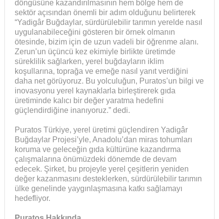
döngüsüne kazandırılmasının hem bölge hem de
sektör açısından önemli bir adım olduğunu belirterek
“Yadigâr Buğdaylar, sürdürülebilir tarımın yerelde nasıl
uygulanabileceğini gösteren bir örnek olmanın
ötesinde, bizim için de uzun vadeli bir öğrenme alanı.
Zerun’un üçüncü kez ekimiyle birlikte üretimde
süreklilik sağlarken, yerel buğdayların iklim
koşullarına, toprağa ve emeğe nasıl yanıt verdiğini
daha net görüyoruz. Bu yolculuğun, Puratos’un bilgi ve
inovasyonu yerel kaynaklarla birleştirerek gıda
üretiminde kalıcı bir değer yaratma hedefini
güçlendirdiğine inanıyoruz.” dedi.
Puratos Türkiye, yerel üretimi güçlendiren Yadigâr
Buğdaylar Projesi’yle, Anadolu’dan miras tohumları
koruma ve geleceğin gıda kültürüne kazandırma
çalışmalarına önümüzdeki dönemde de devam
edecek. Şirket, bu projeyle yerel çeşitlerin yeniden
değer kazanmasını desteklerken, sürdürülebilir tarımın
ülke genelinde yaygınlaşmasına katkı sağlamayı
hedefliyor.
Puratos Hakkında