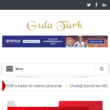
Menü
a kadar iki katına çıkaracak
Uludağ İçecek’ten Malatya’ya 2,
YAR DOLARA ULAŞACAK