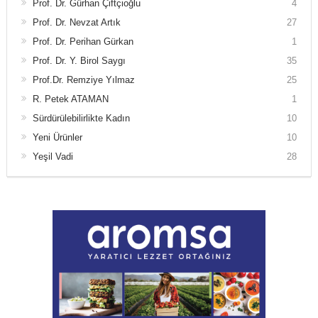
Prof. Dr. Gürhan Çiftçioğlu
4
Prof. Dr. Nevzat Artık
27
Prof. Dr. Perihan Gürkan
1
Prof. Dr. Y. Birol Saygı
35
Prof.Dr. Remziye Yılmaz
25
R. Petek ATAMAN
1
Sürdürülebilirlikte Kadın
10
Yeni Ürünler
10
Yeşil Vadi
28