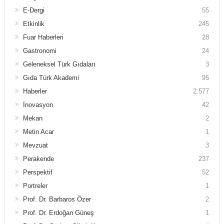
E-Dergi
55
Etkinlik
245
Fuar Haberleri
28
Gastronomi
24
Geleneksel Türk Gıdaları
3
Gıda Türk Akademi
95
Haberler
2.577
İnovasyon
42
Mekan
2
Metin Acar
1
Mevzuat
3
Perakende
237
Perspektif
52
Portreler
1
Prof. Dr. Barbaros Özer
2
Prof. Dr. Erdoğan Güneş
1