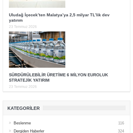
Uludağ İçecek’ten Malatya’ya 2,5 milyar TL’lik dev
yatırım
23 Temmuz 2026
SÜRDÜRÜLEBİLİR ÜRETİME 6 MİLYON EUROLUK
STRATEJİK YATIRIM
23 Temmuz 2026
KATEGORILER
Beslenme
116
Dergiden Haberler
324