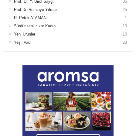
Prof. Dr. Y. Birol Saygı
35
Prof.Dr. Remziye Yılmaz
25
R. Petek ATAMAN
1
Sürdürülebilirlikte Kadın
10
Yeni Ürünler
10
Yeşil Vadi
28