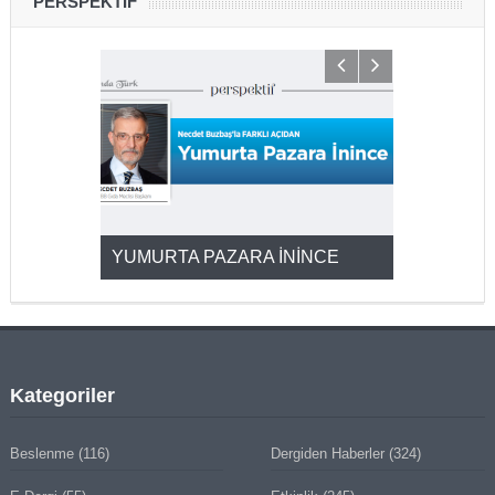
PERSPEKTİF
YUMURTA PAZARA İNİNCE
2025’ten 2
Kategoriler
Beslenme
(116)
Dergiden Haberler
(324)