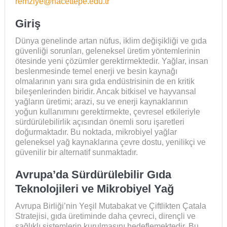
remziye@hacettepe.edu.tr
Giriş
Dünya genelinde artan nüfus, iklim değişikliği ve gıda
güvenliği sorunları, geleneksel üretim yöntemlerinin
ötesinde yeni çözümler gerektirmektedir. Yağlar, insan
beslenmesinde temel enerji ve besin kaynağı
olmalarının yanı sıra gıda endüstrisinin de en kritik
bileşenlerinden biridir. Ancak bitkisel ve hayvansal
yağların üretimi; arazi, su ve enerji kaynaklarının
yoğun kullanımını gerektirmekte, çevresel etkileriyle
sürdürülebilirlik açısından önemli soru işaretleri
doğurmaktadır. Bu noktada, mikrobiyel yağlar
geleneksel yağ kaynaklarına çevre dostu, yenilikçi ve
güvenilir bir alternatif sunmaktadır.
Avrupa’da Sürdürülebilir Gıda
Teknolojileri ve Mikrobiyel Yağ
Avrupa Birliği’nin Yeşil Mutabakat ve Çiftlikten Çatala
Stratejisi, gıda üretiminde daha çevreci, dirençli ve
sağlıklı sistemlerin kurulmasını hedeflemektedir. Bu