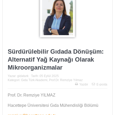
Sürdürülebilir Gıdada Dönüşüm:
Alternatif Yağ Kaynağı Olarak
Mikroorganizmalar
Yazar:
gidaturk
Tarih:
05 Eylül 2025
Kategori:
Gıda Türk Akademi
,
Prof.Dr. Remziye Yılmaz
Yazdır
E-posta
Prof. Dr. Remziye YILMAZ
Hacettepe Üniversitesi Gıda Mühendisliği Bölümü