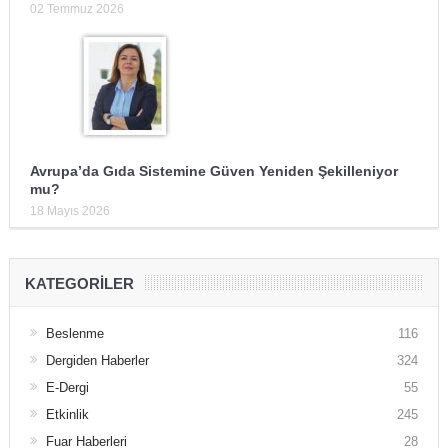
02 Temmuz 2026
Avrupa’da Gıda Sistemine Güven Yeniden Şekilleniyor
mu?
18 Mayıs 2026
KATEGORILER
Beslenme
116
Dergiden Haberler
324
E-Dergi
55
Etkinlik
245
Fuar Haberleri
28