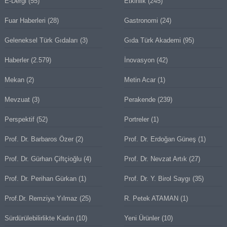
E-Dergi
(55)
Etkinlik
(245)
Fuar Haberleri
(28)
Gastronomi
(24)
Geleneksel Türk Gıdaları
(3)
Gıda Türk Akademi
(95)
Haberler
(2.579)
İnovasyon
(42)
Mekan
(2)
Metin Acar
(1)
Mevzuat
(3)
Perakende
(239)
Perspektif
(52)
Portreler
(1)
Prof. Dr. Barbaros Özer
(2)
Prof. Dr. Erdoğan Güneş
(1)
Prof. Dr. Gürhan Çiftçioğlu
(4)
Prof. Dr. Nevzat Artık
(27)
Prof. Dr. Perihan Gürkan
(1)
Prof. Dr. Y. Birol Saygı
(35)
Prof.Dr. Remziye Yılmaz
(25)
R. Petek ATAMAN
(1)
Sürdürülebilirlikte Kadın
(10)
Yeni Ürünler
(10)