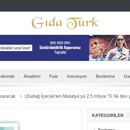
rakende
Akademi
Fuar
İnovasyon
Beslenme
Ga
Uludağ İçecek’ten Malatya’ya 2,5 milyar TL’lik dev yatırım
KATEGORILER
Beslenme