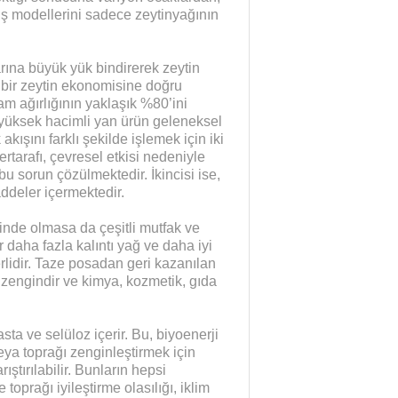
İş modellerini sadece zeytinyağının
arına büyük yük bindirerek zeytin
l bir zeytin ekonomisine doğru
lam ağırlığının yaklaşık %80’ini
u yüksek hacimli yan ürün geleneksel
 akışını farklı şekilde işlemek için iki
ertarafı, çevresel etkisi nedeniyle
bu sorun çözülmektedir. İkincisi ise,
ddeler içermektedir.
sinde olmasa da çeşitli mutfak ve
 daha fazla kalıntı yağ ve daha iyi
rlidir. Taze posadan geri kazanılan
 zengindir ve kimya, kozmetik, gıda
asta ve selüloz içerir. Bu, biyoenerji
ya toprağı zenginleştirmek için
tırılabilir. Bunların hepsi
 toprağı iyileştirme olasılığı, iklim