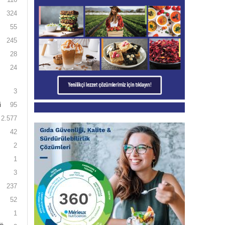
324
55
245
28
24
3
i
95
2.577
42
2
1
3
237
52
1