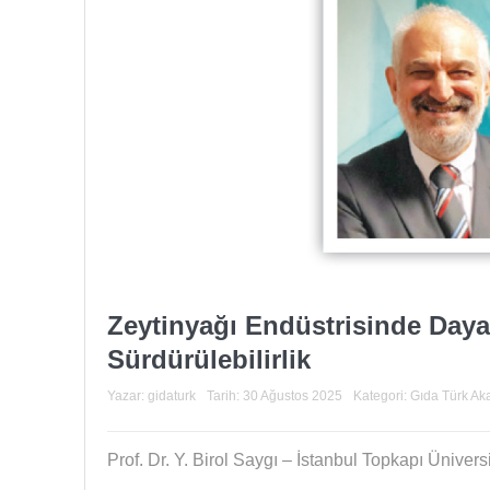
Zeytinyağı Endüstrisinde Daya
Sürdürülebilirlik
Yazar:
gidaturk
Tarih:
30 Ağustos 2025
Kategori:
Gıda Türk Ak
Prof. Dr. Y. Birol Saygı – İstanbul Topkapı Üniversi