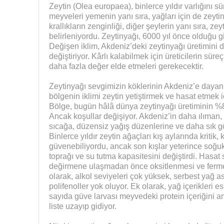
Zeytin (Olea europaea), binlerce yıldır varlığını sü
meyveleri yemenin yanı sıra, yağları için de zeytin 
krallıkların zenginliği, diğer şeylerin yanı sıra, ze
belirleniyordu. Zeytinyağı, 6000 yıl önce olduğu g
Değişen iklim, Akdeniz’deki zeytinyağı üretimini
değiştiriyor. Kârlı kalabilmek için üreticilerin sür
daha fazla değer elde etmeleri gerekecektir.
Zeytinyağı sevgimizin köklerinin Akdeniz’e dayanmas
bölgenin iklimi zeytin yetiştirmek ve hasat etmek 
Bölge, bugün hâlâ dünya zeytinyağı üretiminin %8
Ancak koşullar değişiyor. Akdeniz’in daha ılıman, s
sıcağa, düzensiz yağış düzenlerine ve daha sık gör
Binlerce yıldır zeytin ağaçları kış aylarında kritik
güvenebiliyordu, ancak son kışlar yeterince soğu
toprağı ve su tutma kapasitesini değiştirdi. Hasat sı
değirmene ulaşmadan önce oksitlenmesi ve ferme
olarak, alkol seviyeleri çok yüksek, serbest yağ as
polifenoller yok oluyor. Ek olarak, yağ içerikleri
sayıda güve larvası meyvedeki protein içeriğini art
liste uzayıp gidiyor.