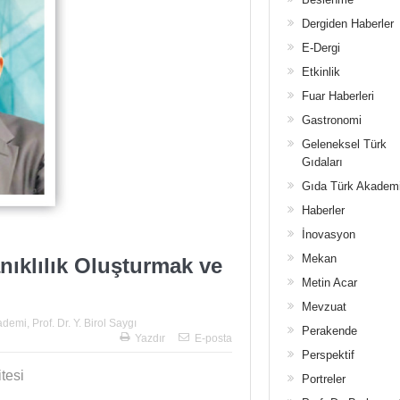
Dergiden Haberler
E-Dergi
Etkinlik
Fuar Haberleri
Gastronomi
Geleneksel Türk
Gıdaları
Gıda Türk Akadem
Haberler
İnovasyon
Mekan
nıklılık Oluşturmak ve
Metin Acar
Mevzuat
ademi
,
Prof. Dr. Y. Birol Saygı
Perakende
Yazdır
E-posta
Perspektif
tesi
Portreler