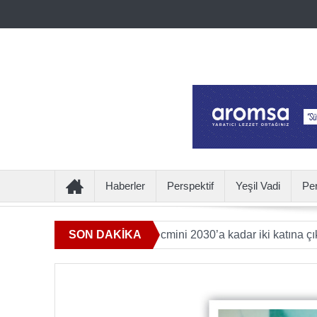
Haberler
Perspektif
Yeşil Vadi
Pe
 katkı sunan ürün hacmini 2030’a kadar iki katına çıkaracak
SON DAKİKA