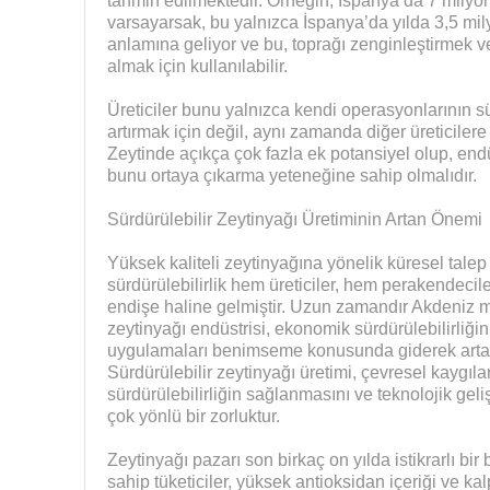
tahmin edilmektedir. Örneğin, İspanya’da 7 milyo
varsayarsak, bu yalnızca İspanya’da yılda 3,5 mil
anlamına geliyor ve bu, toprağı zenginleştirmek ve
almak için kullanılabilir.
Üreticiler bunu yalnızca kendi operasyonlarının sürd
artırmak için değil, aynı zamanda diğer üreticilere 
Zeytinde açıkça çok fazla ek potansiyel olup, end
bunu ortaya çıkarma yeteneğine sahip olmalıdır.
Sürdürülebilir Zeytinyağı Üretiminin Artan Önemi
Yüksek kaliteli zeytinyağına yönelik küresel tal
sürdürülebilirlik hem üreticiler, hem perakendeciler 
endişe haline gelmiştir. Uzun zamandır Akdeniz 
zeytinyağı endüstrisi, ekonomik sürdürülebilirliği
uygulamaları benimseme konusunda giderek artan b
Sürdürülebilir zeytinyağı üretimi, çevresel kaygıl
sürdürülebilirliğin sağlanmasını ve teknolojik gel
çok yönlü bir zorluktur.
Zeytinyağı pazarı son birkaç on yılda istikrarlı bir
sahip tüketiciler, yüksek antioksidan içeriği ve kal