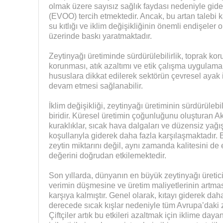
olmak üzere sayısız sağlık faydası nedeniyle gide
(EVOO) tercih etmektedir. Ancak, bu artan talebi ka
su kıtlığı ve iklim değişikliğinin önemli endişele
üzerinde baskı yaratmaktadır.
Zeytinyağı üretiminde sürdürülebilirlik, toprak koru
korunması, atık azaltımı ve etik çalışma uygulamalar
hususlara dikkat edilerek sektörün çevresel ayak i
devam etmesi sağlanabilir.
İklim değişikliği, zeytinyağı üretiminin sürdürülebil
biridir. Küresel üretimin çoğunluğunu oluşturan Akd
kuraklıklar, sıcak hava dalgaları ve düzensiz yağış
koşullarıyla giderek daha fazla karşılaşmaktadır. 
zeytin miktarını değil, aynı zamanda kalitesini de 
değerini doğrudan etkilemektedir.
Son yıllarda, dünyanın en büyük zeytinyağı üreticil
verimin düşmesine ve üretim maliyetlerinin artması
karşıya kalmıştır. Genel olarak, kıtayı giderek dah
derecede sıcak kışlar nedeniyle tüm Avrupa’daki ze
Çiftçiler artık bu etkileri azaltmak için iklime dayan