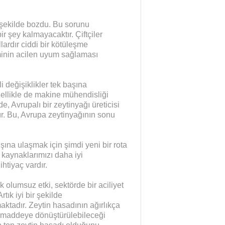
i şekilde bozdu. Bu sorunu
r şey kalmayacaktır. Çiftçiler
ardır ciddi bir kötüleşme
minin acilen uyum sağlaması
 değişiklikler tek başına
zellikle de makine mühendisliği
e, Avrupalı bir zeytinyağı üreticisi
r. Bu, Avrupa zeytinyağının sonu
şına ulaşmak için şimdi yeni bir rota
 kaynaklarımızı daha iyi
htiyaç vardır.
ek olumsuz etki, sektörde bir aciliyet
rtık iyi bir şekilde
Yaman Çelişki
SANAYİYE SAHİP ÇI
ktadır. Zeytin hasadının ağırlıkça
k maddeye dönüştürülebileceği