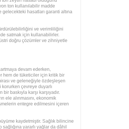
n ton zeytin hasadı olduğunu
yon ton kullanılabilir madde
 gelecekteki hasatları garanti altına
ürülebilirliğini ve verimliliğini
de satmak için kullanabilirler.
üstri doğru çözümler ve zihniyetle
ep artmaya devam ederken,
hem de tüketiciler için kritik bir
mirası ve geleneğiyle özdeşleşen
ni korurken çevreye duyarlı
ir baskıyla karşı karşıyadır.
arın ele alınmasını, ekonomik
işmelerin entegre edilmesini içeren
 büyüme kaydetmiştir. Sağlık bilincine
p sağlığına yararlı yağlar da dâhil