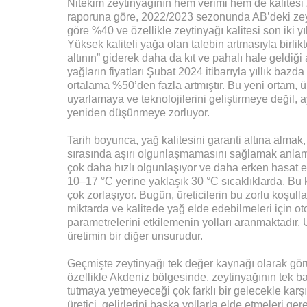
Nitekim zeytinyağının hem verimi hem de kalites
raporuna göre, 2022/2023 sezonunda AB’deki zeyt
göre %40 ve özellikle zeytinyağı kalitesi son iki 
Yüksek kaliteli yağa olan talebin artmasıyla birlik
altının” giderek daha da kıt ve pahalı hale geldiğ
yağların fiyatları Şubat 2024 itibarıyla yıllık bazda
ortalama %50’den fazla artmıştır. Bu yeni ortam, ür
uyarlamaya ve teknolojilerini geliştirmeye değil,
yeniden düşünmeye zorluyor.
Tarih boyunca, yağ kalitesini garanti altına almak
sırasında aşırı olgunlaşmamasını sağlamak anla
çok daha hızlı olgunlaşıyor ve daha erken hasat ed
10–17 °C yerine yaklaşık 30 °C sıcaklıklarda. Bu 
çok zorlaşıyor. Bugün, üreticilerin bu zorlu koşullar
miktarda ve kalitede yağ elde edebilmeleri için ot
parametrelerini etkilemenin yolları aranmaktadır. 
üretimin bir diğer unsurudur.
Geçmişte zeytinyağı tek değer kaynağı olarak görü
özellikle Akdeniz bölgesinde, zeytinyağının tek b
tutmaya yetmeyeceği çok farklı bir gelecekle karşı
üretici, gelirlerini başka yollarla elde etmeleri ge