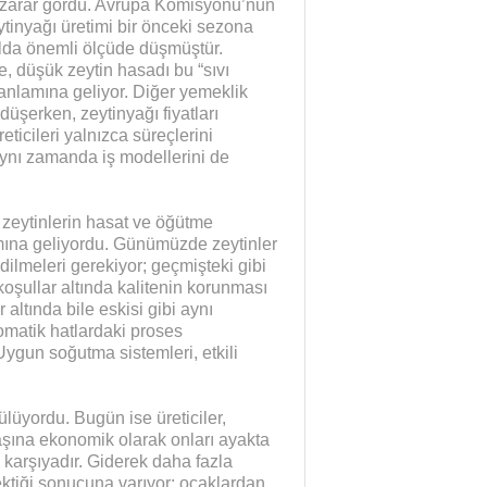
i zarar gördü. Avrupa Komisyonu’nun
inyağı üretimi bir önceki sezona
yılda önemli ölçüde düşmüştür.
te, düşük zeytin hasadı bu “sıvı
i anlamına geliyor. Diğer yemeklik
 düşerken, zeytinyağı fiyatları
eticileri yalnızca süreçlerini
 aynı zamanda iş modellerini de
, zeytinlerin hasat ve öğütme
mına geliyordu. Günümüzde zeytinler
ilmeleri gerekiyor; geçmişteki gibi
koşullar altında kalitenin korunması
 altında bile eskisi gibi aynı
omatik hatlardaki proses
Uygun soğutma sistemleri, etkili
lüyordu. Bugün ise üreticiler,
aşına ekonomik olarak onları ayakta
 karşıyadır. Giderek daha fazla
rektiği sonucuna varıyor: ocaklardan,