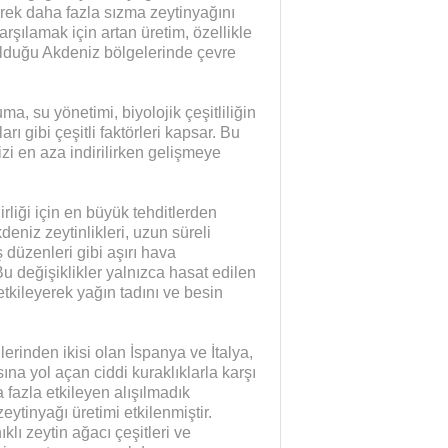
rek daha fazla sızma zeytinyağını
rşılamak için artan üretim, özellikle
r olduğu Akdeniz bölgelerinde çevre
ma, su yönetimi, biyolojik çeşitliliğin
ı gibi çeşitli faktörleri kapsar. Bu
zi en aza indirilirken gelişmeye
irliği için en büyük tehditlerden
eniz zeytinlikleri, uzun süreli
 düzenleri gibi aşırı hava
Bu değişiklikler yalnızca hasat edilen
etkileyerek yağın tadını ve besin
erinden ikisi olan İspanya ve İtalya,
na yol açan ciddi kuraklıklarla karşı
a fazla etkileyen alışılmadık
ytinyağı üretimi etkilenmiştir.
ıklı zeytin ağacı çeşitleri ve