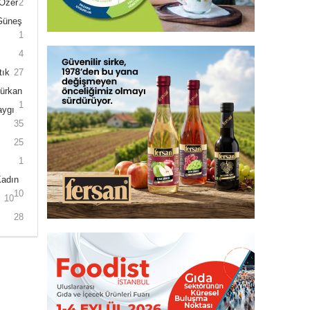
 Özer
2
 Güneş
1
4
tık
27
Gürkan
1
aygı
35
25
1
Kadın
10
10
28