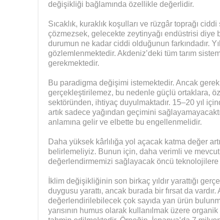
değişikliği bağlamında özellikle değerlidir.
Sıcaklık, kuraklık koşulları ve rüzgâr toprağı cidd
çözmezsek, gelecekte zeytinyağı endüstrisi diye bi
durumun ne kadar ciddi olduğunun farkındadır. Yıll
gözlemlenmektedir. Akdeniz’deki tüm tarım siste
gerekmektedir.
Bu paradigma değişimi istemektedir. Ancak gerekli
gerçekleştirilemez, bu nedenle güçlü ortaklara, ö
sektöründen, ihtiyaç duyulmaktadır. 15–20 yıl içind
artık sadece yağından geçimini sağlayamayacaktı
anlamına gelir ve elbette bu engellenmelidir.
Daha yüksek kârlılığa yol açacak katma değer artı
belirlemeliyiz. Bunun için, daha verimli ve mevcut
değerlendirmemizi sağlayacak öncü teknolojilere i
İklim değişikliğinin son birkaç yıldır yarattığı gerç
duygusu yarattı, ancak burada bir fırsat da vardır. A
değerlendirilebilecek çok sayıda yan ürün bulunma
yarısının humus olarak kullanılmak üzere organi