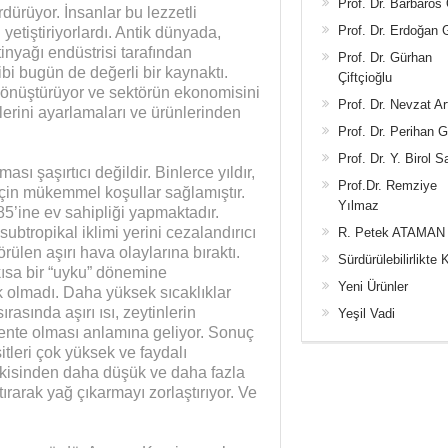
Prof. Dr. Barbaros
rdürüyor. İnsanlar bu lezzetli
Prof. Dr. Erdoğan
yetiştiriyorlardı. Antik dünyada,
ytinyağı endüstrisi tarafından
Prof. Dr. Gürhan
ibi bugün de değerli bir kaynaktı.
Çiftçioğlu
 dönüştürüyor ve sektörün ekonomisini
Prof. Dr. Nevzat Ar
eçlerini ayarlamaları ve ürünlerinden
Prof. Dr. Perihan 
Prof. Dr. Y. Birol S
ı şaşırtıcı değildir. Binlerce yıldır,
Prof.Dr. Remziye
için mükemmel koşullar sağlamıştır.
Yılmaz
5’ine ev sahipliği yapmaktadır.
ubtropikal iklimi yerini cezalandırıcı
R. Petek ATAMAN
ülen aşırı hava olaylarına bıraktı.
Sürdürülebilirlikte 
, kısa bir “uyku” dönemine
Yeni Ürünler
k olmadı. Daha yüksek sıcaklıklar
rasında aşırı ısı, zeytinlerin
Yeşil Vadi
nte olması anlamına geliyor. Sonuç
itleri çok yüksek ve faydalı
 eskisinden daha düşük ve daha fazla
ırarak yağ çıkarmayı zorlaştırıyor. Ve