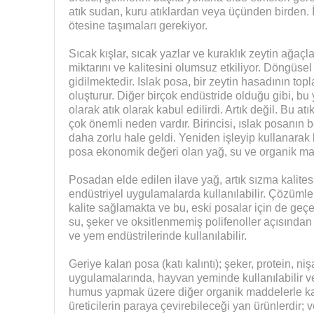
atık sudan, kuru atıklardan veya üçünden birden. 
ötesine taşımaları gerekiyor.
Sıcak kışlar, sıcak yazlar ve kuraklık zeytin ağaçl
miktarını ve kalitesini olumsuz etkiliyor. Döngüse
gidilmektedir. Islak posa, bir zeytin hasadının top
oluşturur. Diğer birçok endüstride olduğu gibi, b
olarak atık olarak kabul edilirdi. Artık değil. Bu atık
çok önemli neden vardır. Birincisi, ıslak posanın b
daha zorlu hale geldi. Yeniden işleyip kullanarak 
posa ekonomik değeri olan yağ, su ve organik ma
Posadan elde edilen ilave yağ, artık sızma kalite
endüstriyel uygulamalarda kullanılabilir. Çözümler
kalite sağlamakta ve bu, eski posalar için de geçe
su, şeker ve oksitlenmemiş polifenoller açısından
ve yem endüstrilerinde kullanılabilir.
Geriye kalan posa (katı kalıntı); şeker, protein, niş
uygulamalarında, hayvan yeminde kullanılabilir ve
humus yapmak üzere diğer organik maddelerle karış
üreticilerin paraya çevirebileceği yan ürünlerdir; ve