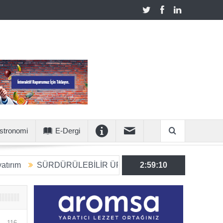
stronomi
E-Dergi
SÜRDÜRÜLEBİLİR ÜRETİME 6 MİLYON EUROLUK STRATEJ
2:59:11
116