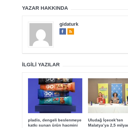
YAZAR HAKKINDA
gidaturk
İLGILI YAZILAR
pladis, dengeli beslenmeye
Uludağ İçecek’ten
katkı sunan ürün hacmini
Malatya’ya 2,5 milyar