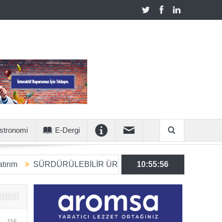
stronomi
E-Dergi
ÜRÜLEBİLİR ÜRETİME 6 MİLYON EUROLUK STRATEJİK Y
10:55:57
116