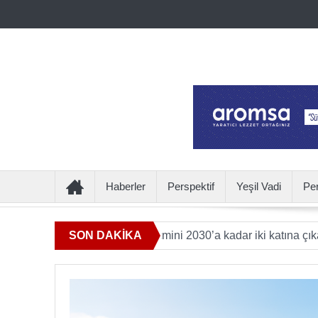
Haberler
Perspektif
Yeşil Vadi
Pe
ı sunan ürün hacmini 2030’a kadar iki katına çıkaracak
SON DAKİKA
Ulu