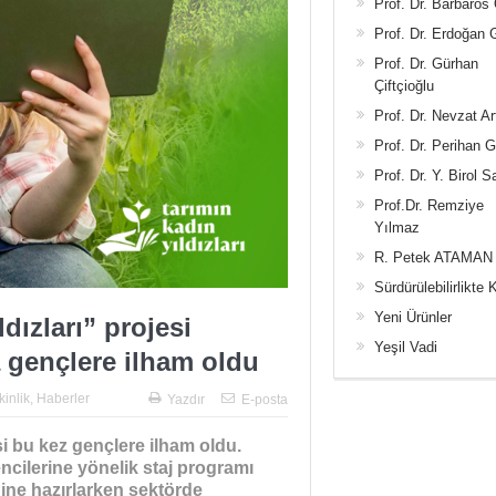
Prof. Dr. Barbaros
Prof. Dr. Erdoğan
Prof. Dr. Gürhan
Çiftçioğlu
Prof. Dr. Nevzat Ar
Prof. Dr. Perihan 
Prof. Dr. Y. Birol S
Prof.Dr. Remziye
Yılmaz
R. Petek ATAMAN
Sürdürülebilirlikte 
Yeni Ürünler
dızları” projesi
Yeşil Vadi
 gençlere ilham oldu
kinlik
,
Haberler
Yazdır
E-posta
si bu kez gençlere ilham oldu.
ncilerine yönelik staj programı
ine hazırlarken sektörde