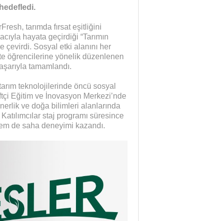
hedefledi.
esh, tarımda fırsat eşitliğini
cıyla hayata geçirdiği “Tarımın
e çevirdi. Sosyal etki alanını her
te öğrencilerine yönelik düzenlenen
başarıyla tamamlandı.
tarım teknolojilerinde öncü sosyal
Çiftçi Eğitim ve İnovasyon Merkezi’nde
inerlik ve doğa bilimleri alanlarında
Katılımcılar staj programı süresince
hem de saha deneyimi kazandı.