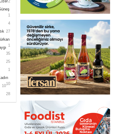
 Özer
2
 Güneş
1
4
tık
27
Gürkan
1
aygı
35
25
1
Kadın
10
10
28