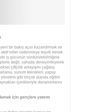
u
e yeni bir bakış açısı kazandırmak ve
aktif roller üstlenmeye teşvik etmek
de iş gücünün sürdürülebilirliğine
lgilerle değil, sahada deneyimleyerek
neksel çiftçilik anlayışını çağdaş
pazarlama, sunum teknikleri, yapay
je yönetimi gibi birçok alanda eğitim
aynakları içerikleriyle donanımlarını
ğlamak için gençlere yatırım
Yaman Çelişki
SANAYİYE SAHİP ÇI