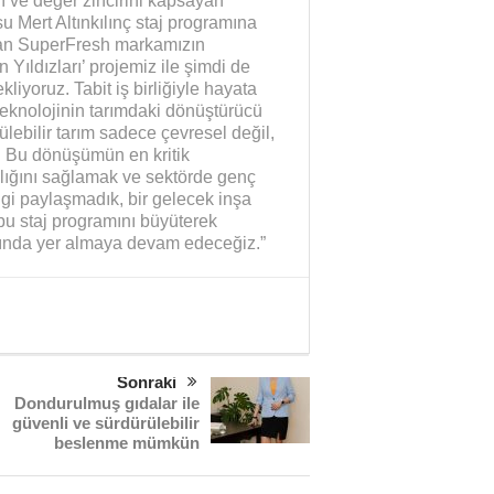
ı ve değer zincirini kapsayan
u Mert Altınkılınç staj programına
lunan SuperFresh markamızın
Yıldızları’ projemiz ile şimdi de
iyoruz. Tabit iş birliğiyle hayata
teknolojinin tarımdaki dönüştürücü
lebilir tarım sadece çevresel değil,
. Bu dönüşümün en kritik
ılığını sağlamak ve sektörde genç
lgi paylaşmadık, bir gelecek inşa
bu staj programını büyüterek
nında yer almaya devam edeceğiz.”
Sonraki
Dondurulmuş gıdalar ile
güvenli ve sürdürülebilir
beslenme mümkün