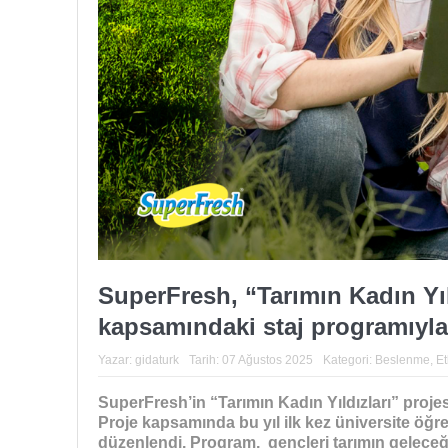
SuperFresh, “Tarımın Kadın Yıl
kapsamındaki staj programıyla
Yazar:
gidaturk
Tarih:
07 Ağustos 2025
Kategori:
Beslenme
,
Et
SuperFresh’in “Tarımın Kadın Yıldızları” proje
Proje kapsamında bu yıl ilk kez üniversite öğre
düzenlendi. Program, gençleri tarımın geleceğ