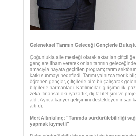
Geleneksel Tarımın Geleceği Gençlerle Buluşt
Çoğunlukla aile mesleği olarak aktarılan çiftçiliğ
gençlere ilham vererek onları tarımın geleceğinde 
amacıyla hayata geçirilen program; tarım sektörün
katkı sunmayı hedefledi. Tarımı yalnızca teorik bi
öğrenen gençler, çiftçilerle bire bir çalışarak gele
bilgilerle harmanladı. Katılımcılar; girişimcilik, 
zeka, finansal okuryazarlık, dijital iletişim ve pro
aldı. Ayrıca kariyer gelişimini destekleyen insan k
artırdı.
Mert Altınkılınç: “Tarımda sürdürülebilirliği sa
yapmak kıymetli”