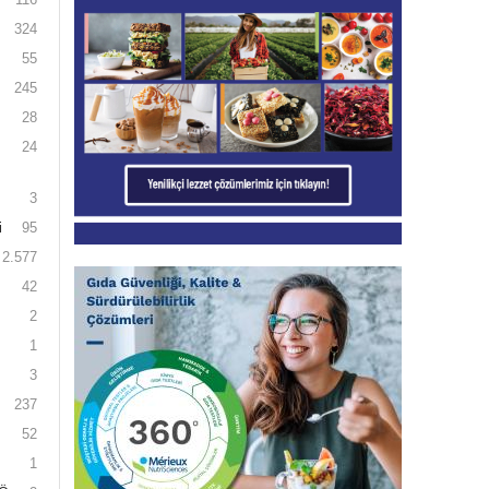
324
55
245
28
24
3
i
95
2.577
42
2
1
3
237
52
1