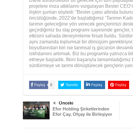
Daha sürdürülebilir bir gelecek için tüm paydaşlar
projelere imza attıklarını vurgulayan Besler CEO’s
ilişkin şunları söyledi: “Besler çatısı altında bu
öncülüğünde, 2022’de başlattığımız ‘Tarımın Kadın 
tarımın geleceğine yön verecek gençlerimizi destekl
geçirdiğimiz bu staj programı sayesinde gençler, 
etkisini sahada deneyimleme fırsatı buldu. Sürdürü
aynı zamanda toplumsal bir dönüşüm gerektiriyor
boyutlarından biri ise tarımsal iş gücünün devaml
istihdamını artırmak. Biz bu programla yalnızca bi
etmeye başladık. İlkini başarıyla tamamladığımız 
sürdürmeye ve tarımı dönüştürecek gençlerin ya
Paylaş
0
Tweetle
Paylaş
Paylaş
Önceki
Efor Holding Şirketlerinden
Efor Çay, Ofçay ile Birleşiyor