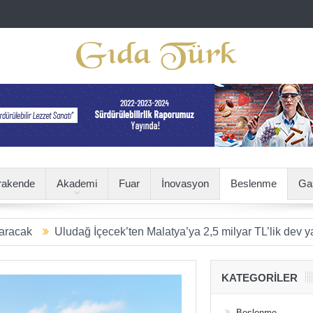
rakende
Akademi
Fuar
İnovasyon
Beslenme
Ga
dağ İçecek’ten Malatya’ya 2,5 milyar TL’lik dev yatırım
SÜRD
KATEGORILER
Beslenme