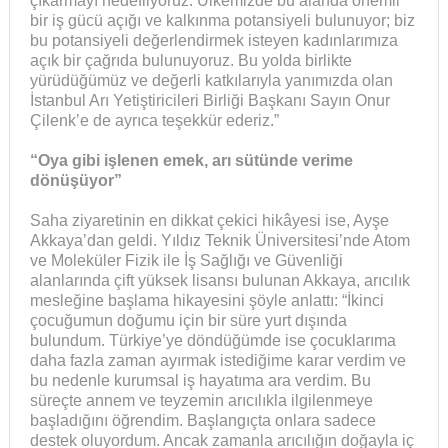
çıkarmayı hedefliyoruz. Ülkemizde bu alanda önemli
bir iş gücü açığı ve kalkınma potansiyeli bulunuyor; biz
bu potansiyeli değerlendirmek isteyen kadınlarımıza
açık bir çağrıda bulunuyoruz. Bu yolda birlikte
yürüdüğümüz ve değerli katkılarıyla yanımızda olan
İstanbul Arı Yetiştiricileri Birliği Başkanı Sayın Onur
Çilenk’e de ayrıca teşekkür ederiz.”
“Oya gibi işlenen emek, arı sütünde verime
dönüşüyor”
Saha ziyaretinin en dikkat çekici hikâyesi ise, Ayşe
Akkaya’dan geldi. Yıldız Teknik Üniversitesi’nde Atom
ve Moleküler Fizik ile İş Sağlığı ve Güvenliği
alanlarında çift yüksek lisansı bulunan Akkaya, arıcılık
mesleğine başlama hikayesini şöyle anlattı: “İkinci
çocuğumun doğumu için bir süre yurt dışında
bulundum. Türkiye’ye döndüğümde ise çocuklarıma
daha fazla zaman ayırmak istediğime karar verdim ve
bu nedenle kurumsal iş hayatıma ara verdim. Bu
süreçte annem ve teyzemin arıcılıkla ilgilenmeye
başladığını öğrendim. Başlangıçta onlara sadece
destek oluyordum. Ancak zamanla arıcılığın doğayla iç