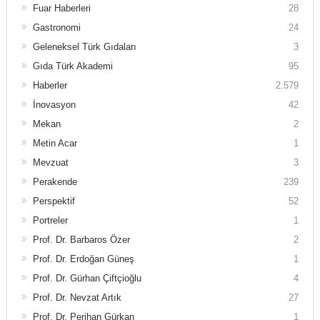
Fuar Haberleri
28
Gastronomi
24
Geleneksel Türk Gıdaları
3
Gıda Türk Akademi
95
Haberler
2.579
İnovasyon
42
Mekan
2
Metin Acar
1
Mevzuat
3
Perakende
239
Perspektif
52
Portreler
1
Prof. Dr. Barbaros Özer
2
Prof. Dr. Erdoğan Güneş
1
Prof. Dr. Gürhan Çiftçioğlu
4
Prof. Dr. Nevzat Artık
27
Prof. Dr. Perihan Gürkan
1