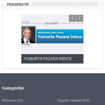
PERSPEKTİF
YUMURTA PAZARA İNİNCE
2025’ten 2
Kategoriler
Beslenme
(116)
Dergiden Haberler
(324)