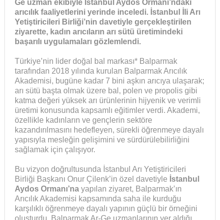
Ge uzman ekibiyle İstanbul Aydos Ormanı’ndaki
arıcılık faaliyetlerini yerinde inceledi. İstanbul İli Arı
Yetiştiricileri Birliği’nin davetiyle gerçekleştirilen
ziyarette, kadın arıcıların arı sütü üretimindeki
başarılı uygulamaları gözlemlendi.
Türkiye’nin lider doğal bal markası* Balparmak
tarafından 2018 yılında kurulan Balparmak Arıcılık
Akademisi, bugüne kadar 7 bini aşkın arıcıya ulaşarak;
arı sütü başta olmak üzere bal, polen ve propolis gibi
katma değeri yüksek arı ürünlerinin hijyenik ve verimli
üretimi konusunda kapsamlı eğitimler verdi. Akademi,
özellikle kadınların ve gençlerin sektöre
kazandırılmasını hedefleyen, sürekli öğrenmeye dayalı
yapısıyla mesleğin gelişimini ve sürdürülebilirliğini
sağlamak için çalışıyor.
Bu vizyon doğrultusunda İstanbul Arı Yetiştiricileri
Birliği Başkanı Onur Çilenk’in özel davetiyle
İstanbul
Aydos Ormanı’na
yapılan ziyaret, Balparmak’ın
Arıcılık Akademisi kapsamında saha ile kurduğu
karşılıklı öğrenmeye dayalı yapının güçlü bir örneğini
oluşturdu. Balparmak Ar-Ge uzmanlarının yer aldığı