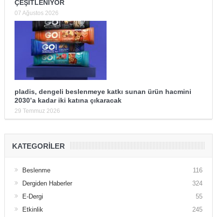
ÇEŞİTLENİYOR
07 Ağustos 2026
pladis, dengeli beslenmeye katkı sunan ürün hacmini
2030’a kadar iki katına çıkaracak
29 Temmuz 2026
KATEGORILER
Beslenme
116
Dergiden Haberler
324
E-Dergi
55
Etkinlik
245