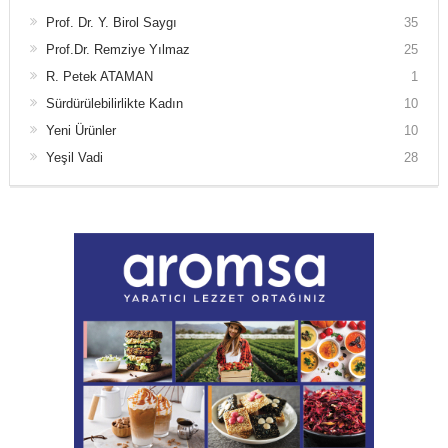
Prof. Dr. Y. Birol Saygı
35
Prof.Dr. Remziye Yılmaz
25
R. Petek ATAMAN
1
Sürdürülebilirlikte Kadın
10
Yeni Ürünler
10
Yeşil Vadi
28