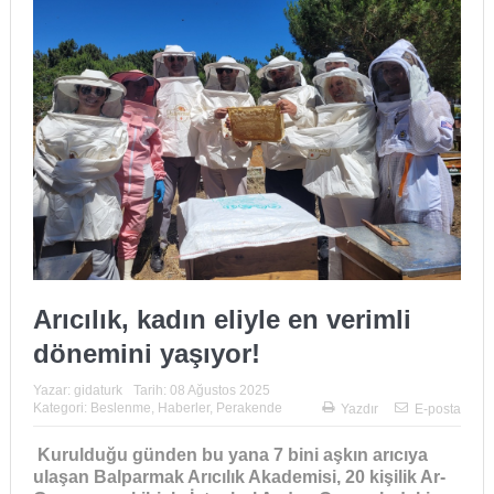
Arıcılık, kadın eliyle en verimli
dönemini yaşıyor!
Yazar:
gidaturk
Tarih:
08 Ağustos 2025
Kategori:
Beslenme
,
Haberler
,
Perakende
Yazdır
E-posta
Kurulduğu günden bu yana 7 bini aşkın arıcıya
ulaşan Balparmak Arıcılık Akademisi, 20 kişilik Ar-