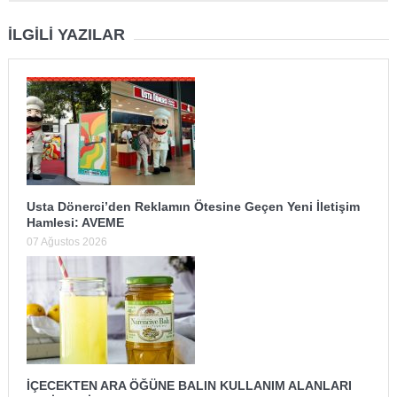
İLGILI YAZILAR
Usta Dönerci’den Reklamın Ötesine Geçen Yeni İletişim
Hamlesi: AVEME
07 Ağustos 2026
İÇECEKTEN ARA ÖĞÜNE BALIN KULLANIM ALANLARI