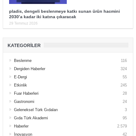
pladis, dengeli beslenmeye katkı sunan ürün hacmini
2030’a kadar iki katına çıkaracak
29 Temmuz 2026
KATEGORILER
Beslenme
116
Dergiden Haberler
324
E-Dergi
55
Etkinlik
245
Fuar Haberleri
28
Gastronomi
24
Geleneksel Türk Gıdaları
3
Gıda Türk Akademi
95
Haberler
2.579
İnovasyon
42