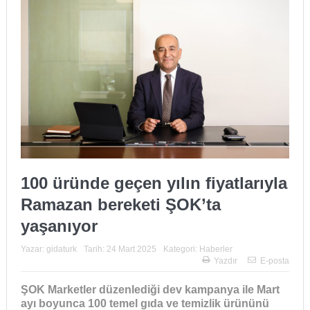
100 üründe geçen yılın fiyatlarıyla
Ramazan bereketi ŞOK’ta
yaşanıyor
Yazar:
gidaturk
Tarih:
24 Mart 2025
Kategori:
Haberler
Yazdır
E-posta
ŞOK Marketler düzenlediği dev kampanya ile Mart
ayı boyunca 100 temel
gıda
ve temizlik ürününü