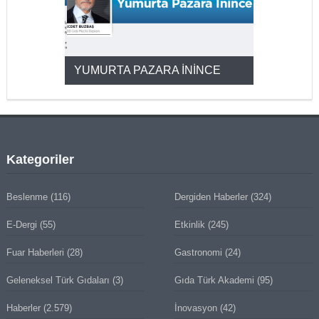
YUMURTA PAZARA İNİNCE
2025’ten 2
Kategoriler
Beslenme
(116)
Dergiden Haberler
(324)
E-Dergi
(55)
Etkinlik
(245)
Fuar Haberleri
(28)
Gastronomi
(24)
Geleneksel Türk Gıdaları
(3)
Gıda Türk Akademi
(95)
Haberler
(2.579)
İnovasyon
(42)