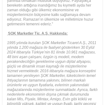
yanında olmaktan mutluluk duyuyoruz. Paylaştıkça
bereketin arttığına inandığımız bu kıymetli ayda her
zaman olduğu gibi ülkemiz ekonomisine ve
müşterilerimizin bütçesine katkı sağlamaya devam
ediyoruz. Ramazan’ın ülkemize ve milletimize huzur
getirmesini temenni ederiz.”
ŞOK Marketler Tic. A.Ş. Hakkında:
1995 yılında kurulan ŞOK Marketler Ticaret A.Ş., 2011
yılında 1.200 mağaza ile faaliyet gösterirken 30 Eylül
2024 itibarıyla Türkiye’nin 81 ilinde 10.961 mağazası,
48 bini aşan çalışanı, özgün iş modeli, modern
perakendeciliğin gereklerine uygun dijital altyapısı,
güçlü ve dinamik insan kaynağı ile müşterilerine
hizmet vermektedir. 2016 itibarıyla mağaza konseptini
tamamen yenileyen ŞOK Marketler, tüketicilerin temel
ihtiyaçlarının tamamına yakınını, bilinen markalı
ürünlerle ve uygun fiyatlarla, evlerinin yakınındaki
mağazalarında müşterilerine sunmaktadır. Ayrıca, farklı
nedenlerle ekonominin dışına çıkmak durumunda
kalan Mis, Piyale, Mintax, Amigo, Evin gibi köklü ve
bilinirliği yüksek, kaliteli ve uygun fiyatlı, tarihi geçmişi