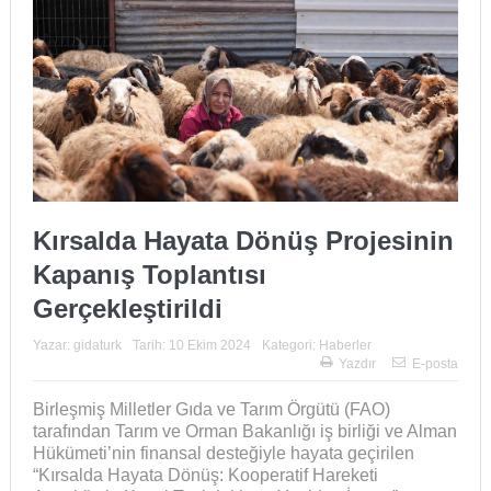
Kırsalda Hayata Dönüş Projesinin
Kapanış Toplantısı
Gerçekleştirildi
Yazar:
gidaturk
Tarih:
10 Ekim 2024
Kategori:
Haberler
Yazdır
E-posta
Birleşmiş Milletler Gıda ve Tarım Örgütü (FAO)
tarafından Tarım ve Orman Bakanlığı iş birliği ve Alman
Hükümeti’nin finansal desteğiyle hayata geçirilen
“Kırsalda Hayata Dönüş: Kooperatif Hareketi