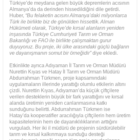
Türkiye’de meydana gelen büyük depremlerin acısının
Almanya’da da derinden hissedildiğini dile getirdi.
Huber,
“Bu felaketin acısını Almanya’daki milyonlarca
Türk ile birlikte biz de gönülden hissettik. Alman
Hükümeti olarak, Türkiye’de kırsal alanların yeniden
inşasında Türkiye Cumhuriyeti Tarım ve Orman
Bakanlığı ve FAO ile birlikte çalışmaktan gurur
duyuyoruz. Bu proje, iki ülke arasındaki güçlü bağların
ve dayanışmanın somut bir örneğidir”
diye ekledi.
Etkinlikte ayrıca Adıyaman İl Tarım ve Orman Müdürü
Nurettin Kıyas ve Hatay İl Tarım ve Orman Müdürü
Abdurrahman Türkmen, proje kapsamındaki
uygulamaların illerinde yarattığı olumlu etkilerin altını
çizdi. Nurettin Kıyas, Adıyaman’da küçük çiftçilere
verilen desteklerin büyük bir fark yarattığını ve kırsal
alanda üretimin yeniden canlanmasına katkı
sunduğunu belirtti. Abdurrahman Türkmen ise
Hatay’da kooperatifler aracılığıyla çiftçilerin hem üretim
kapasitelerinin hem de dayanıklılıklarının arttığını
vurguladı. Her iki il müdürü de projenin sürdürülebilir
tarım ve kırsal kalkınmaya sunduğu desteği