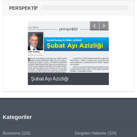
PERSPEKTİF
KMAK
Şubat Ayı Azizliği
YUMURTA P
Kategoriler
Beslenme
(116)
Dergiden Haberler
(324)