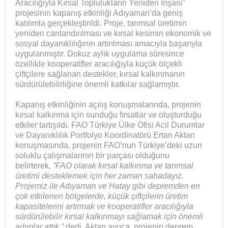
Aracılığıyla Kırsal Toplulukların Yeniden İnşası”
projesinin kapanış etkinliği Adıyaman’da geniş
katılımla gerçekleştirildi. Proje, tarımsal üretimin
yeniden canlandırılması ve kırsal kesimin ekonomik ve
sosyal dayanıklılığının artırılması amacıyla başarıyla
uygulanmıştır. Dokuz aylık uygulama süresince
özellikle kooperatifler aracılığıyla küçük ölçekli
çiftçilere sağlanan destekler, kırsal kalkınmanın
sürdürülebilirliğine önemli katkılar sağlamıştır.
Kapanış etkinliğinin açılış konuşmalarında, projenin
kırsal kalkınma için sunduğu fırsatlar ve oluşturduğu
etkiler tartışıldı. FAO Türkiye Ülke Ofisi Acil Durumlar
ve Dayanıklılık Portfolyo Koordinatörü Ertan Aktan
konuşmasında, projenin FAO’nun Türkiye’deki uzun
soluklu çalışmalarının bir parçası olduğunu
belirterek,
“FAO olarak kırsal kalkınma ve tarımsal
üretimi desteklemek için her zaman sahadayız.
Projemiz ile Adıyaman ve Hatay gibi depremden en
çok etkilenen bölgelerde, küçük çiftçilerin üretim
kapasitelerini artırmak ve kooperatifler aracılığıyla
sürdürülebilir kırsal kalkınmayı sağlamak için önemli
adımlar attık,”
dedi. Aktan ayrıca, projenin deprem