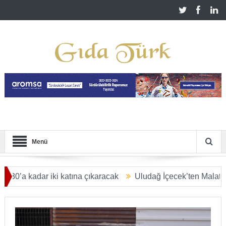
Menü
adar iki katına çıkaracak
Uludağ İçecek’ten Malatya’ya 2,5 m
R DOLARA ULAŞACAK