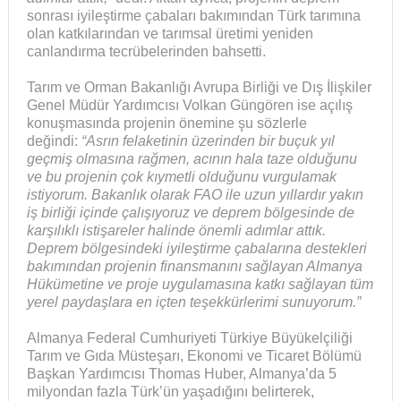
sonrası iyileştirme çabaları bakımından Türk tarımına
olan katkılarından ve tarımsal üretimi yeniden
canlandırma tecrübelerinden bahsetti.
Tarım ve Orman Bakanlığı Avrupa Birliği ve Dış İlişkiler
Genel Müdür Yardımcısı Volkan Güngören ise açılış
konuşmasında projenin önemine şu sözlerle
değindi:
“Asrın felaketinin üzerinden bir buçuk yıl
geçmiş olmasına rağmen, acının hala taze olduğunu
ve bu projenin çok kıymetli olduğunu vurgulamak
istiyorum. Bakanlık olarak FAO ile uzun yıllardır yakın
iş birliği içinde çalışıyoruz ve deprem bölgesinde de
karşılıklı istişareler halinde önemli adımlar attık.
Deprem bölgesindeki iyileştirme çabalarına destekleri
bakımından projenin finansmanını sağlayan Almanya
Hükümetine ve proje uygulamasına katkı sağlayan tüm
yerel paydaşlara en içten teşekkürlerimi sunuyorum.”
Almanya Federal Cumhuriyeti Türkiye Büyükelçiliği
Tarım ve Gıda Müsteşarı, Ekonomi ve Ticaret Bölümü
Başkan Yardımcısı Thomas Huber, Almanya’da 5
milyondan fazla Türk’ün yaşadığını belirterek,