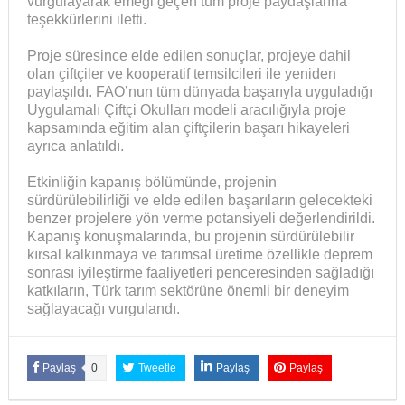
vurgulayarak emeği geçen tüm proje paydaşlarına
teşekkürlerini iletti.
Proje süresince elde edilen sonuçlar, projeye dahil
olan çiftçiler ve kooperatif temsilcileri ile yeniden
paylaşıldı. FAO’nun tüm dünyada başarıyla uyguladığı
Uygulamalı Çiftçi Okulları modeli aracılığıyla proje
kapsamında eğitim alan çiftçilerin başarı hikayeleri
ayrıca anlatıldı.
Etkinliğin kapanış bölümünde, projenin
sürdürülebilirliği ve elde edilen başarıların gelecekteki
benzer projelere yön verme potansiyeli değerlendirildi.
Kapanış konuşmalarında, bu projenin sürdürülebilir
kırsal kalkınmaya ve tarımsal üretime özellikle deprem
sonrası iyileştirme faaliyetleri penceresinden sağladığı
katkıların, Türk tarım sektörüne önemli bir deneyim
sağlayacağı vurgulandı.
Paylaş
0
Tweetle
Paylaş
Paylaş