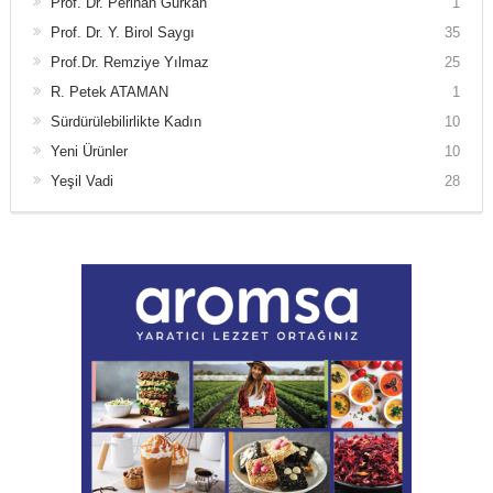
Prof. Dr. Perihan Gürkan
1
Prof. Dr. Y. Birol Saygı
35
Prof.Dr. Remziye Yılmaz
25
R. Petek ATAMAN
1
Sürdürülebilirlikte Kadın
10
Yeni Ürünler
10
Yeşil Vadi
28