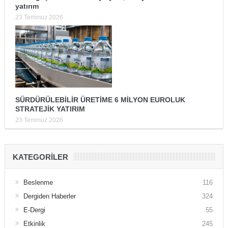
yatırım
23 Temmuz 2026
SÜRDÜRÜLEBİLİR ÜRETİME 6 MİLYON EUROLUK
STRATEJİK YATIRIM
23 Temmuz 2026
KATEGORILER
Beslenme
116
Dergiden Haberler
324
E-Dergi
55
Etkinlik
245