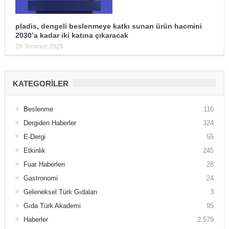
pladis, dengeli beslenmeye katkı sunan ürün hacmini
2030’a kadar iki katına çıkaracak
29 Temmuz 2026
KATEGORILER
Beslenme
116
Dergiden Haberler
324
E-Dergi
55
Etkinlik
245
Fuar Haberleri
28
Gastronomi
24
Geleneksel Türk Gıdaları
3
Gıda Türk Akademi
95
Haberler
2.579