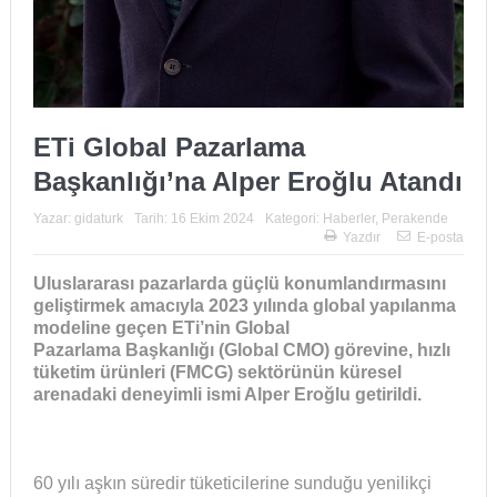
ETi Global Pazarlama
Başkanlığı’na Alper Eroğlu Atandı
Yazar:
gidaturk
Tarih:
16 Ekim 2024
Kategori:
Haberler
,
Perakende
Yazdır
E-posta
Uluslararası pazarlarda güçlü konumlandırmasını
geliştirmek
amacıyla 2023 yılında global yapılanma
modeline geçen ETi’nin Global
Pazarlama
Başkanlığı (Global CMO) görevine, hızlı
tüketim ürünleri (FMCG) sektörünün küresel
arenadaki deneyimli ismi Alper Eroğlu getirildi.
60 yılı aşkın süredir tüketicilerine sunduğu yenilikçi