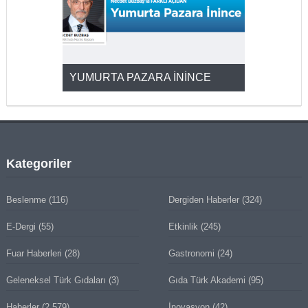
YUMURTA PAZARA İNİNCE
2025’ten 2
Kategoriler
Beslenme
(116)
Dergiden Haberler
(324)
E-Dergi
(55)
Etkinlik
(245)
Fuar Haberleri
(28)
Gastronomi
(24)
Geleneksel Türk Gıdaları
(3)
Gıda Türk Akademi
(95)
Haberler
(2.579)
İnovasyon
(42)