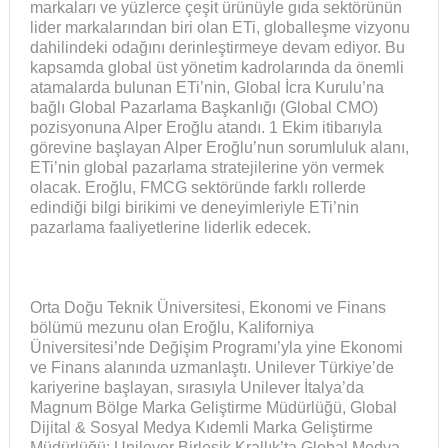
markaları ve yüzlerce çeşit ürünüyle gıda sektörünün
lider markalarından biri olan ETi, globalleşme vizyonu
dahilindeki odağını derinleştirmeye devam ediyor. Bu
kapsamda global üst yönetim kadrolarında da önemli
atamalarda bulunan ETi’nin, Global İcra Kurulu’na
bağlı Global Pazarlama Başkanlığı (Global CMO)
pozisyonuna Alper Eroğlu atandı. 1 Ekim itibarıyla
görevine başlayan Alper Eroğlu’nun sorumluluk alanı,
ETi’nin global pazarlama stratejilerine yön vermek
olacak. Eroğlu, FMCG sektöründe farklı rollerde
edindiği bilgi birikimi ve deneyimleriyle ETi’nin
pazarlama faaliyetlerine liderlik edecek.
Orta Doğu Teknik Üniversitesi, Ekonomi ve Finans
bölümü mezunu olan Eroğlu, Kaliforniya
Üniversitesi’nde Değişim Programı’yla yine Ekonomi
ve Finans alanında uzmanlaştı. Unilever Türkiye’de
kariyerine başlayan, sırasıyla Unilever İtalya’da
Magnum Bölge Marka Geliştirme Müdürlüğü, Global
Dijital & Sosyal Medya Kıdemli Marka Geliştirme
Müdürlüğü; Unilever Birleşik Krallık’ta Global Medya