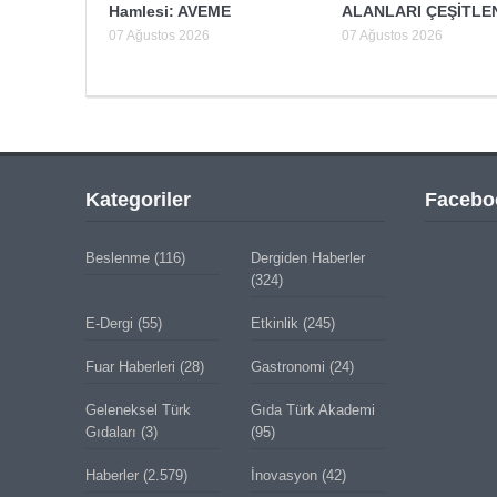
Hamlesi: AVEME
ALANLARI ÇEŞİTLE
07 Ağustos 2026
07 Ağustos 2026
Kategoriler
Facebo
Beslenme
(116)
Dergiden Haberler
(324)
E-Dergi
(55)
Etkinlik
(245)
Fuar Haberleri
(28)
Gastronomi
(24)
Geleneksel Türk
Gıda Türk Akademi
Gıdaları
(3)
(95)
Haberler
(2.579)
İnovasyon
(42)