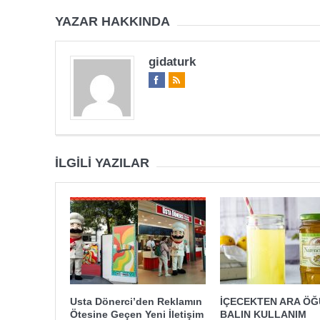
YAZAR HAKKINDA
gidaturk
İLGILI YAZILAR
Usta Dönerci’den Reklamın
İÇECEKTEN ARA Ö
Ötesine Geçen Yeni İletişim
BALIN KULLANIM