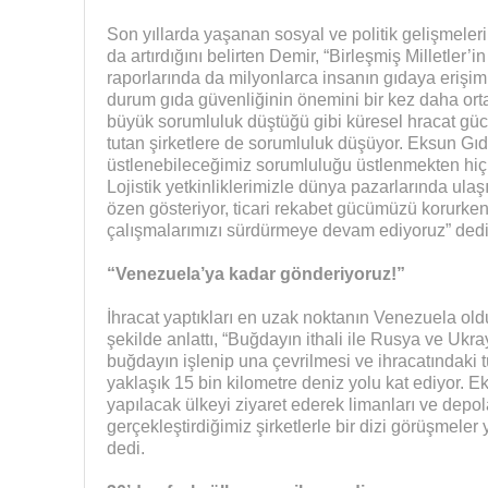
Son yıllarda yaşanan sosyal ve politik gelişmeler
da artırdığını belirten Demir, “Birleşmiş Milletler’i
raporlarında da milyonlarca insanın gıdaya erişim 
durum gıda güvenliğinin önemini bir kez daha ort
büyük sorumluluk düştüğü gibi küresel hracat güc
tutan şirketlere de sorumluluk düşüyor. Eksun Gıd
üstlenebileceğimiz sorumluluğu üstlenmekten hiç
Lojistik yetkinliklerimizle dünya pazarlarında ul
özen gösteriyor, ticari rekabet gücümüzü korurken
çalışmalarımızı sürdürmeye devam ediyoruz” dedi
“Venezuela’ya kadar gönderiyoruz!”
İhracat yaptıkları en uzak noktanın Venezuela ol
şekilde anlattı, “Buğdayın ithali ile Rusya ve Uk
buğdayın işlenip una çevrilmesi ve ihracatındaki
yaklaşık 15 bin kilometre deniz yolu kat ediyor. Ek
yapılacak ülkeyi ziyaret ederek limanları ve depola
gerçekleştirdiğimiz şirketlerle bir dizi görüşmeler
dedi.