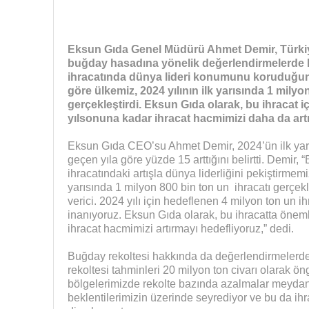
Eksun Gıda Genel Müdürü Ahmet Demir, Türkiye’
buğday hasadına yönelik değerlendirmelerde
ihracatında dünya lideri konumunu koruduğunu
göre ülkemiz, 2024 yılının ilk yarısında 1 milyo
gerçekleştirdi. Eksun Gıda olarak, bu ihracat 
yılsonuna kadar ihracat hacmimizi
daha da artı
Eksun Gıda CEO’su Ahmet Demir, 2024’ün ilk yarıs
geçen yıla göre yüzde 15 arttığını belirtti. Demir, 
ihracatındaki artışla dünya liderliğini pekiştirmemi
yarısında 1 milyon 800 bin ton un ihracatı gerçekle
verici. 2024 yılı için hedeflenen 4 milyon ton un i
inanıyoruz. Eksun Gıda olarak, bu ihracatta önem
ihracat hacmimizi artırmayı hedefliyoruz,” dedi.
Buğday rekoltesi hakkında da değerlendirmelerde
rekoltesi tahminleri 20 milyon ton civarı olarak ön
bölgelerimizde rekolte bazında azalmalar meydan
beklentilerimizin üzerinde seyrediyor ve bu da ih