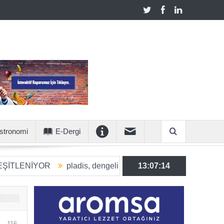
stronomi
E-Dergi
OR
pladis, dengeli beslenmeye katkı sunan ürün hacmini 203
13:07:15
116