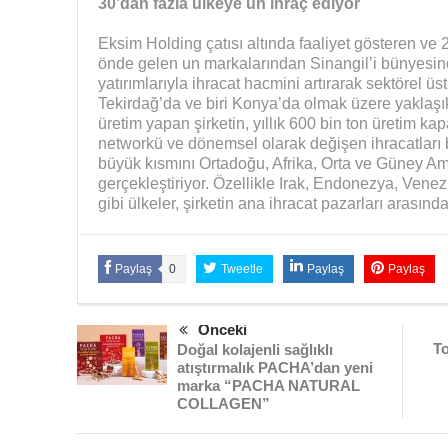
30’dan fazla ülkeye un ihraç ediyor
Eksim Holding çatısı altında faaliyet gösteren ve 
önde gelen un markalarından Sinangil’i bünyesind
yatırımlarıyla ihracat hacmini artırarak sektörel üs
Tekirdağ’da ve biri Konya’da olmak üzere yaklaşık 
üretim yapan şirketin, yıllık 600 bin ton üretim ka
networkü ve dönemsel olarak değişen ihracatları 
büyük kısmını Ortadoğu, Afrika, Orta ve Güney Am
gerçekleştiriyor. Özellikle Irak, Endonezya, Ven
gibi ülkeler, şirketin ana ihracat pazarları arasında
Paylaş
0
Tweetle
Paylaş
Paylaş
Önceki
To
Doğal kolajenli sağlıklı
atıştırmalık PACHA’dan yeni
marka “PACHA NATURAL
COLLAGEN”