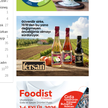
 Özer
2
 Güneş
1
4
tık
27
Gürkan
1
aygı
35
25
1
Kadın
10
10
28