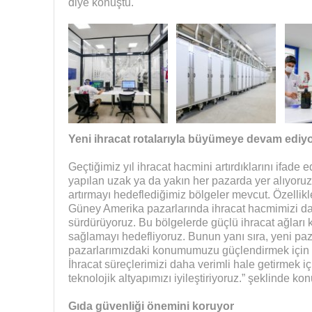
diye konuştu.
Yeni ihracat rotalarıyla büyümeye devam ediy
Geçtiğimiz yıl ihracat hacmini artırdıklarını ifade
yapılan uzak ya da yakın her pazarda yer alıyoru
artırmayı hedeflediğimiz bölgeler mevcut. Özellik
Güney Amerika pazarlarında ihracat hacmimizi da
sürdürüyoruz. Bu bölgelerde güçlü ihracat ağları 
sağlamayı hedefliyoruz. Bunun yanı sıra, yeni pa
pazarlarımızdaki konumumuzu güçlendirmek için strat
İhracat süreçlerimizi daha verimli hale getirmek içi
teknolojik altyapımızı iyileştiriyoruz.” şeklinde kon
Gıda güvenliği önemini koruyor