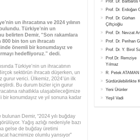
Prof. Dr. Barbaros
Prof. Dr. Erdoğan
Prof. Dr. Gürhan
nin un ihracatına ve 2024 yılının
Çiftçioğlu
 bulundu
. Türkiye’nin un
Prof. Dr. Nevzat Ar
 belirten Demir, “
Son
rakamlara
n 800 bin ton un ihracatı
Prof. Dr. Perihan 
içinde önemli bir konumdayız ve
Prof. Dr. Y. Birol S
rmayı hedefliyoruz.” dedi.
Prof.Dr. Remziye
Yılmaz
ında Türkiye’nin un ihracatının
“Birçok sektörün ihracatı düşerken, un
R. Petek ATAMAN
z gurur verici. Ülkemiz, 2024’ün ilk
Sürdürülebilirlikte 
ştirdi. Bu durum bizler için gurur
Yeni Ürünler
hracatına rahatlıkla ulaşabileceğimize
li bir konumdayız ve yıl sonuna kadar
Yeşil Vadi
 bulunan Demir, “2024 yılı buğday
görülüyor. Yağış azlığı nedeniyle bazı
a gelse de buğday üretimi
racat hacmimize olumlu yansıyor”