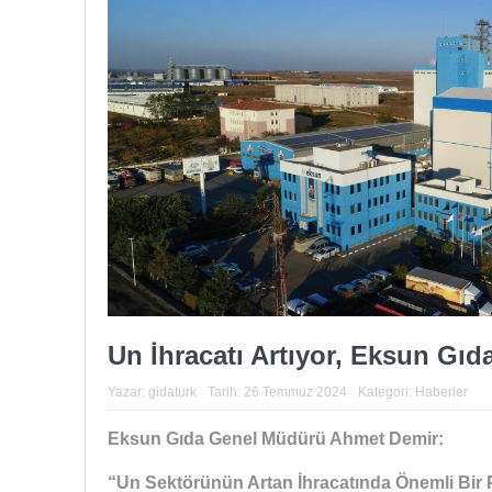
Un İhracatı Artıyor, Eksun Gıd
Yazar:
gidaturk
Tarih:
26 Temmuz 2024
Kategori:
Haberler
Eksun Gıda Genel Müdürü Ahmet Demir:
“Un Sektörünün Artan İhracatında Önemli Bir 