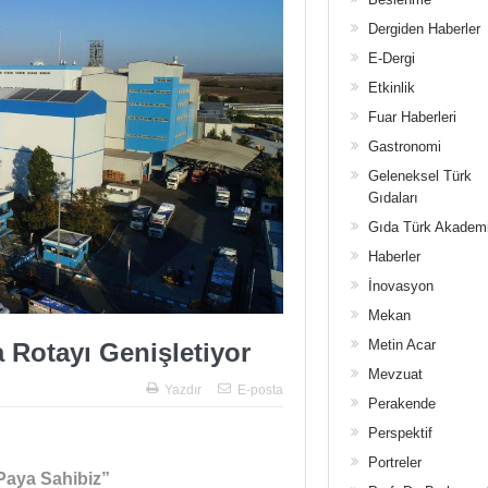
Dergiden Haberler
E-Dergi
Etkinlik
Fuar Haberleri
Gastronomi
Geleneksel Türk
Gıdaları
Gıda Türk Akadem
Haberler
İnovasyon
Mekan
Metin Acar
a Rotayı Genişletiyor
Mevzuat
Yazdır
E-posta
Perakende
Perspektif
Portreler
Paya Sahibiz”