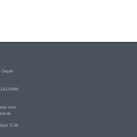
e Geçen
KULLANIM
unan ürün
aracak
lyar TL’lik