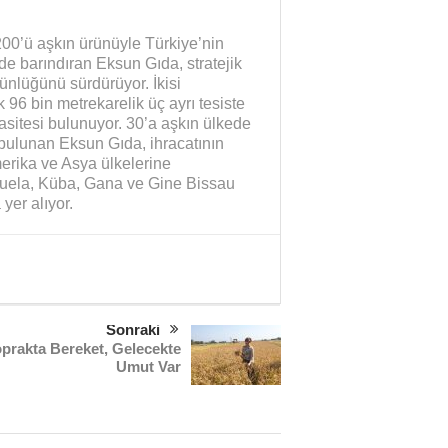
200’ü aşkın ürünüyle Türkiye’nin
e barındıran Eksun Gıda, stratejik
tünlüğünü sürdürüyor. İkisi
96 bin metrekarelik üç ayrı tesiste
pasitesi bulunuyor. 30’a aşkın ülkede
bulunan Eksun Gıda, ihracatının
erika ve Asya ülkelerine
ezuela, Küba, Gana ve Gine Bissau
 yer alıyor.
Sonraki
prakta Bereket, Gelecekte
Umut Var
Sağlık mı Siyaset mi?
Şubat Ayı Azizliği