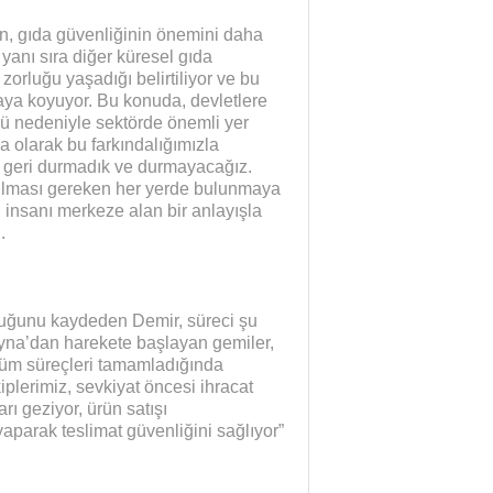
in, gıda güvenliğinin önemini daha
n yanı sıra diğer küresel gıda
zorluğu yaşadığı belirtiliyor ve bu
aya koyuyor. Bu konuda, devletlere
ü nedeniyle sektörde önemli yer
a olarak bu farkındalığımızla
 geri durmadık ve durmayacağız.
aşılması gereken her yerde bulunmaya
 insanı merkeze alan bir anlayışla
.
duğunu kaydeden Demir, süreci şu
rayna’dan harekete başlayan gemiler,
 tüm süreçleri tamamladığında
iplerimiz, sevkiyat öncesi ihracat
rı geziyor, ürün satışı
 yaparak teslimat güvenliğini sağlıyor”