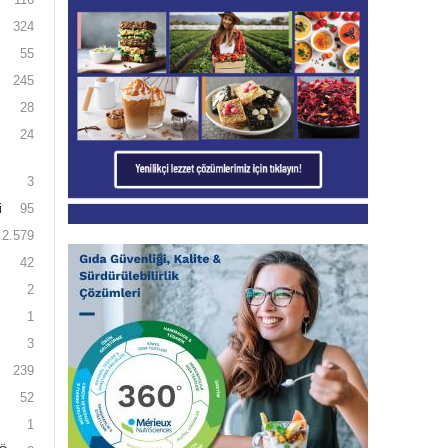
324
55
245
28
24
3
i
95
2.579
42
2
1
3
239
52
1