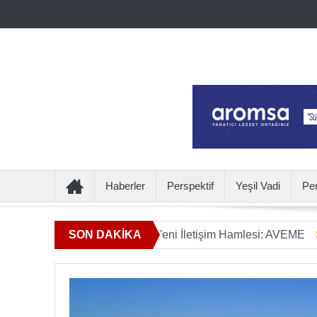
Haberler
Perspektif
Yeşil Vadi
Pe
mın Ötesine Geçen Yeni İletişim Hamlesi: AVEME
SON DAKİKA
İÇECEKT