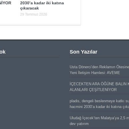
NİYOR
2030’a kadar iki katına
çıkaracak
29 Temmuz 2026
ok
Son Yazılar
Usta Dönerci’den Reklamın Ötesin
Yeni İletişim Hamlesi: AVEME
İÇECEKTEN ARA ÖĞÜNE BALIN 
ALANLARI ÇEŞİTLENİYOR
pladis, dengeli beslenmeye katkı s
hacmini 2030’a kadar iki katına çık
Uludağ İçecek’ten Malatya’ya 2,5 mi
dev yatırım