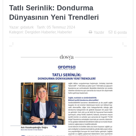
Tatlı Serinlik: Dondurma
Dünyasının Yeni Trendleri
Yazar:
gidaturk
Tarih:
05 Temmuz 2024
Kategori:
Dergiden Haberler
,
Haberler
Yazdır
E-posta