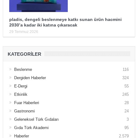
pladis, dengeli beslenmeye katkı sunan ürün hacmini
2030’a kadar iki katına çıkaracak
29 Temmuz 2026
KATEGORILER
Beslenme
116
Dergiden Haberler
324
E-Dergi
55
Etkinlik
245
Fuar Haberleri
28
Gastronomi
24
Geleneksel Türk Gıdaları
3
Gıda Türk Akademi
95
Haberler
2.579