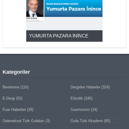
YUMURTA PAZARA İNİNCE
2025’ten 2
Kategoriler
Beslenme
(116)
Dergiden Haberler
(324)
E-Dergi
(55)
Etkinlik
(245)
Fuar Haberleri
(28)
Gastronomi
(24)
Geleneksel Türk Gıdaları
(3)
Gıda Türk Akademi
(95)