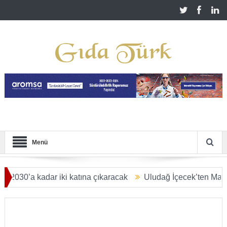
Menü
 kadar iki katına çıkaracak
Uludağ İçecek’ten Malatya’ya 2,
YAR DOLARA ULAŞACAK