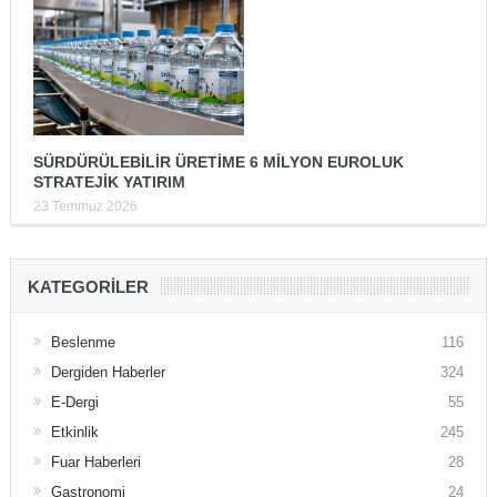
SÜRDÜRÜLEBİLİR ÜRETİME 6 MİLYON EUROLUK
STRATEJİK YATIRIM
23 Temmuz 2026
KATEGORILER
Beslenme
116
Dergiden Haberler
324
E-Dergi
55
Etkinlik
245
Fuar Haberleri
28
Gastronomi
24