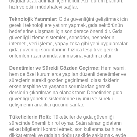
uygulanacak adımları içermelidir. Acil durum planları,
hızlı ve etkili müdahaleyi sağlar.
Teknolojik Yatırımlar:
Gıda güvenliğini geliştirmek için
gerekli teknolojilere yatırım yapmak, gıda sektörünün
hedeflerine ulaşması için son derece önemlidir. Gıda
güvenliği izleme sistemleri, sensörler, nesnelerin
interneti, veri işleme, yapay zeka gibi yeni uygulamalar
gıda güvenliği sorunlarının hızlıca tespiti ve gerekli
önlemlerin zamanında alınmasına yardımcı olur.
Denetimler ve Sürekli Gözden Geçirme:
Hem resmi,
hem de özel kurumlarca yapılan düzenli denetimler ve
süreçlerin sürekli gözden geçirilmesi, olası risklerin
erken tespitine ve yaşanan sorunlardan gerekli
derslerin çıkarılmasına olanak tanır. Denetimler, gıda
güvenliği yönetim sistemlerine uyumu ve sürekli
gelişmenin ana itici gücünü sağlar.
Tüketicilerin Rolü:
Tüketiciler de gıda güvenliği
sürecinde önemli bir rol oynar. Satın alınan gıdaların
etiket bilgilerini kontrol etmek, son kullanma tarihine
dikkat etmek ve gıdaları doğru şekilde saklamak, evde