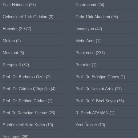
Fuar Haberleri
(28)
Gastronomi
(24)
Geleneksel Türk Gıdaları
(3)
Gıda Türk Akademi
(95)
Haberler
(2.577)
İnovasyon
(42)
Mekan
(2)
Metin Acar
(1)
Mevzuat
(3)
Perakende
(237)
Perspektif
(52)
Portreler
(1)
Prof. Dr. Barbaros Özer
(2)
Prof. Dr. Erdoğan Güneş
(1)
Prof. Dr. Gürhan Çiftçioğlu
(4)
Prof. Dr. Nevzat Artık
(27)
Prof. Dr. Perihan Gürkan
(1)
Prof. Dr. Y. Birol Saygı
(35)
Prof.Dr. Remziye Yılmaz
(25)
R. Petek ATAMAN
(1)
Sürdürülebilirlikte Kadın
(10)
Yeni Ürünler
(10)
Yeşil Vadi
(28)