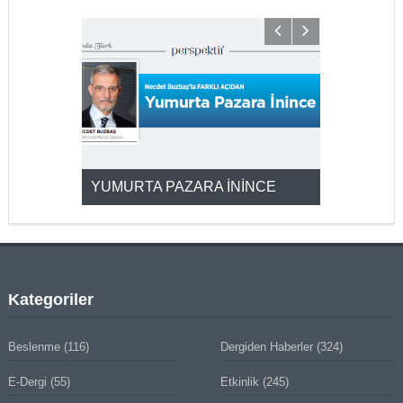
YUMURTA PAZARA İNİNCE
2025’ten 2
Kategoriler
Beslenme
(116)
Dergiden Haberler
(324)
E-Dergi
(55)
Etkinlik
(245)