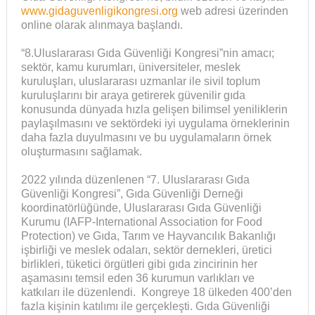
www.gidaguvenligikongresi.org
web adresi üzerinden
online olarak alınmaya başlandı.
“8.Uluslararası Gıda Güvenliği Kongresi”nin amacı;
sektör, kamu kurumları, üniversiteler, meslek
kuruluşları, uluslararası uzmanlar ile sivil toplum
kuruluşlarını bir araya getirerek güvenilir gıda
konusunda dünyada hızla gelişen bilimsel yeniliklerin
paylaşılmasını ve sektördeki iyi uygulama örneklerinin
daha fazla duyulmasını ve bu uygulamaların örnek
oluşturmasını sağlamak.
2022 yılında düzenlenen “7. Uluslararası Gıda
Güvenliği Kongresi”, Gıda Güvenliği Derneği
koordinatörlüğünde, Uluslararası Gıda Güvenliği
Kurumu (IAFP-International Association for Food
Protection) ve Gıda, Tarım ve Hayvancılık Bakanlığı
işbirliği ve meslek odaları, sektör dernekleri, üretici
birlikleri, tüketici örgütleri gibi gıda zincirinin her
aşamasını temsil eden 36 kurumun varlıkları ve
katkıları ile düzenlendi. Kongreye 18 ülkeden 400’den
fazla kişinin katılımı ile gerçekleşti. Gıda Güvenliği