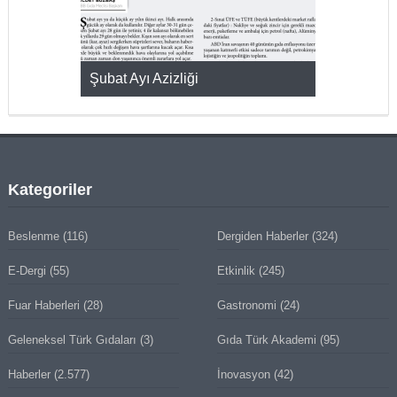
KMAK
Şubat Ayı Azizliği
YUMURTA P
Kategoriler
Beslenme
(116)
Dergiden Haberler
(324)
E-Dergi
(55)
Etkinlik
(245)
Fuar Haberleri
(28)
Gastronomi
(24)
Geleneksel Türk Gıdaları
(3)
Gıda Türk Akademi
(95)
Haberler
(2.577)
İnovasyon
(42)