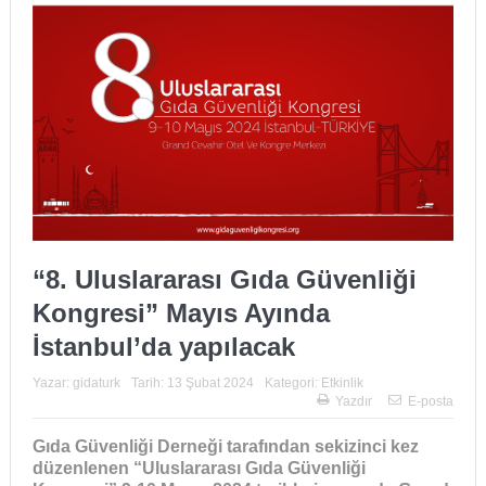
“8. Uluslararası Gıda Güvenliği
Kongresi” Mayıs Ayında
İstanbul’da yapılacak
Yazar:
gidaturk
Tarih:
13 Şubat 2024
Kategori:
Etkinlik
Yazdır
E-posta
Gıda Güvenliği Derneği tarafından sekizinci kez
düzenlenen “Uluslararası Gıda Güvenliği