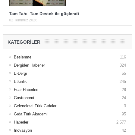
Tam Tahıl Tam Destek ile güçlendi
02 Temmuz 2026
KATEGORILER
Beslenme
116
Dergiden Haberler
324
E-Dergi
55
Etkinlik
245
Fuar Haberleri
28
Gastronomi
24
Geleneksel Türk Gıdaları
3
Gıda Türk Akademi
95
Haberler
2.577
İnovasyon
42