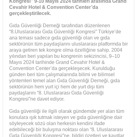
Kongresi” 9-10 Mayıs 2024 tarihleri arasında
Grand
Cevahir Hotel & Convention Center’da
gerçekleştirilecek.
Gıda Güvenliği Derneği tarafından düzenlenen
“8.Uluslararası Gıda Güvenliği Kongresi” Türkiye’de
ana teması sadece gıda güvenliği olan ve gıda
sektörünün tüm paydaşlarını uluslararası platformda bir
araya getiren tek kongre olma özelliğine sahip. 2004
yılından beri yapılan bu kongrenin sekizincisi, 9–10
Mayıs 2024 tarihinde Grand Cevahir Hotel &
Convention Center’da gerçekleşecek. Kurulduğu
günden beri tüm çalışmalarında bilimi ve bilimsel
yöntemleri temel alan Gıda Güvenliği Derneği, gıda
sektörünün hem yurt içi hem de yurt dışı tüm
paydaşlarını “8. Uluslararası Gıda Güvenliği
Kongresi”ne davet ediyor.
Gıda güvenliği ile ilgili olarak gündemde yer alan tüm
konulara ışık tutmak isteyen ve gıda güvenliğine dair
söyleyecek sözü olan herkesin kendini ifade
edebileceği bir buluşma noktası olan “8. Uluslararası
Gıda Güvenliği Kongresi”ne, bildiri özetleri ve kayıtlar