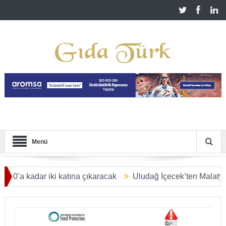
Menü
adar iki katına çıkaracak
Uludağ İçecek’ten Malatya’ya 2,5 m
R DOLARA ULAŞACAK