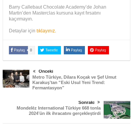
Barry Callebaut Chocolate Academy’de Johan
Martin’den Masterclas kursuna kayıt fırsatını
kaçırmayın.
Detaylar için
tıklayınız.
Paylaş
0
Tweetle
Paylaş
Paylaş
Önceki
Metro Türkiye, Dilara Koçak ve Şef Umut
Karakuş’tan “Eski Usul Yeni Trend:
Fermantasyon”
Sonraki
Mondelēz International Türkiye 668 tonla
2024’ün ilk ihracatını gerçekleştirdi