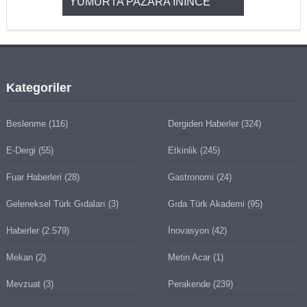
YUMURTA PAZARA İNİNCE
2025’ten 2
Kategoriler
Beslenme
(116)
Dergiden Haberler
(324)
E-Dergi
(55)
Etkinlik
(245)
Fuar Haberleri
(28)
Gastronomi
(24)
Geleneksel Türk Gıdaları
(3)
Gıda Türk Akademi
(95)
Haberler
(2.579)
İnovasyon
(42)
Mekan
(2)
Metin Acar
(1)
Mevzuat
(3)
Perakende
(239)