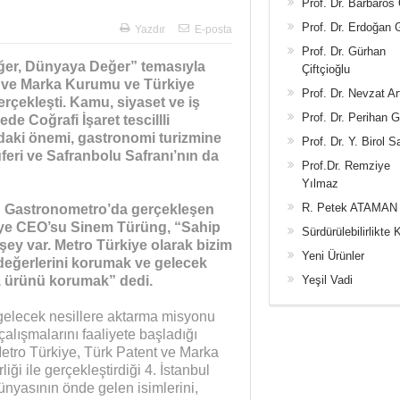
Prof. Dr. Barbaros
Prof. Dr. Erdoğan
Yazdır
E-posta
Prof. Dr. Gürhan
Değer, Dünyaya Değer” temasıyla
Çiftçioğlu
t ve Marka Kurumu ve Türkiye
Prof. Dr. Nevzat Ar
gerçekleşti. Kamu, siyaset ve iş
Prof. Dr. Perihan 
de Coğrafi İşaret tescillli
ndaki önemi, gastronomi turizmine
Prof. Dr. Y. Birol S
feri ve Safranbolu Safranı’nın da
Prof.Dr. Remziye
Yılmaz
R. Petek ATAMAN
an Gastronometro’da gerçekleşen
kiye CEO’su Sinem Türüng,
“Sahip
Sürdürülebilirlikte 
şey var. Metro Türkiye olarak bizim
Yeni Ürünler
değerlerini korumak ve gelecek
a, ürünü korumak” dedi.
Yeşil Vadi
gelecek nesillere aktarma misyonu
alışmalarını faaliyete başladığı
Metro Türkiye, Türk Patent ve Marka
iği ile gerçekleştirdiği 4. İstanbul
dünyasının önde gelen isimlerini,