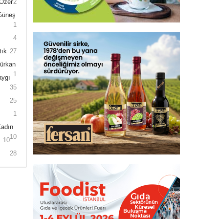
 Özer
2
 Güneş
1
4
tık
27
Gürkan
1
aygı
35
25
1
Kadın
10
10
28