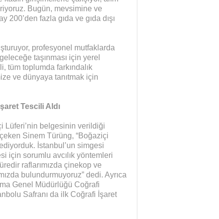
eriyoruz. Bugün, mevsimine ve
day 200’den fazla gıda ve gıda dışı
uluşturuyor, profesyonel mutfaklarda
 geleceğe taşınması için yerel
i, tüm toplumda farkındalık
ize ve dünyaya tanıtmak için
şaret Tescili Aldı
 Lüferi’nin belgesinin verildiği
at çeken Sinem Türüng, “Boğaziçi
 ediyorduk. İstanbul’un simgesi
si için sorumlu avcılık yöntemleri
üredir raflarımızda çinekop ve
rımızda bulundurmuyoruz” dedi. Ayrıca
nma Genel Müdürlüğü Coğrafi
Sağlık mı Siyaset mi?
Şubat Ayı Azizliği
nbolu Safranı da ilk Coğrafi İşaret