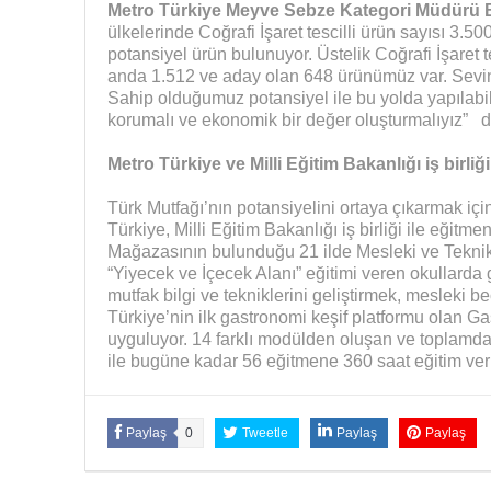
Metro Türkiye Meyve Sebze Kategori Müdürü B
ülkelerinde Coğrafi İşaret tescilli ürün sayısı 3.5
potansiyel ürün bulunuyor. Üstelik Coğrafi İşaret t
anda 1.512 ve aday olan 648 ürünümüz var. Sevindir
Sahip olduğumuz potansiyel ile bu yolda yapılabil
korumalı ve ekonomik bir değer oluşturmalıyız” d
Metro Türkiye ve Milli Eğitim Bakanlığı iş birliğ
Türk Mutfağı’nın potansiyelini ortaya çıkarmak içi
Türkiye, Milli Eğitim Bakanlığı iş birliği ile eğitme
Mağazasının bulunduğu 21 ilde Mesleki ve Tekni
“Yiyecek ve İçecek Alanı” eğitimi veren okullarda
mutfak bilgi ve tekniklerini geliştirmek, mesleki be
Türkiye’nin ilk gastronomi keşif platformu olan G
uyguluyor. 14 farklı modülden oluşan ve toplamda
ile bugüne kadar 56 eğitmene 360 saat eğitim veri
Paylaş
0
Tweetle
Paylaş
Paylaş