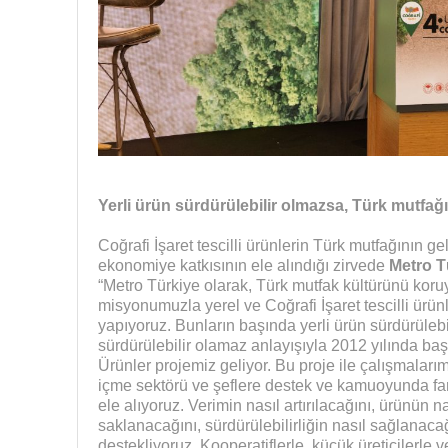
Yerli ürün sürdürülebilir olmazsa, Türk mutfağı
Coğrafi İşaret tescilli ürünlerin Türk mutfağının g
ekonomiye katkısının ele alındığı zirvede
Metro T
“Metro Türkiye olarak, Türk mutfak kültürünü kor
misyonumuzla yerel ve Coğrafi İşaret tescilli ürü
yapıyoruz. Bunların başında yerli ürün sürdürülebi
sürdürülebilir olamaz anlayışıyla 2012 yılında başla
Ürünler projemiz geliyor. Bu proje ile çalışmaları
içme sektörü ve şeflere destek ve kamuoyunda far
ele alıyoruz. Verimin nasıl artırılacağını, ürünün na
saklanacağını, sürdürülebilirliğin nasıl sağlanacağı
destekliyoruz. Kooperatiflerle, küçük üreticilerle ve