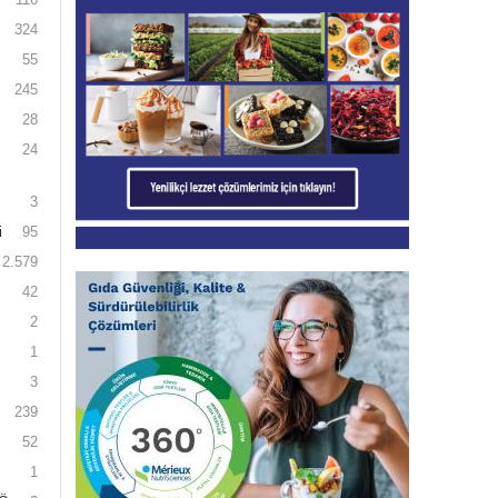
324
55
245
28
24
3
i
95
2.579
42
2
1
3
239
52
1