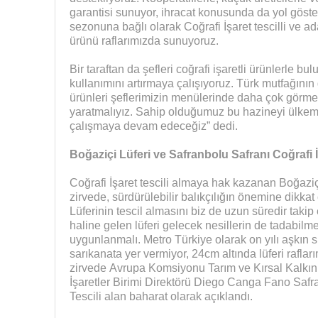
garantisi sunuyor, ihracat konusunda da yol göst
sezonuna bağlı olarak Coğrafi İşaret tescilli ve a
ürünü raflarımızda sunuyoruz.
Bir taraftan da şefleri coğrafi işaretli ürünlerle b
kullanımını artırmaya çalışıyoruz. Türk mutfağının
ürünleri şeflerimizin menülerinde daha çok görmel
yaratmalıyız. Sahip olduğumuz bu hazineyi ülkem
çalışmaya devam edeceğiz” dedi.
Boğaziçi Lüferi ve Safranbolu Safranı Coğrafi İ
Coğrafi İşaret tescili almaya hak kazanan Boğaziçi
zirvede, sürdürülebilir balıkçılığın önemine dikk
Lüferinin tescil almasını biz de uzun süredir takip
haline gelen lüferi gelecek nesillerin de tadabilme
uygunlanmalı. Metro Türkiye olarak on yılı aşkın s
sarıkanata yer vermiyor, 24cm altında lüferi rafla
zirvede Avrupa Komsiyonu Tarım ve Kırsal Kalkı
İşaretler Birimi Direktörü Diego Canga Fano Safra
Tescili alan baharat olarak açıklandı.