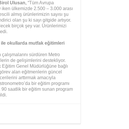
irol Ulusan,
“Tüm Avrupa
00 iken ülkemizde 2.500 – 3.000 arası
escili almış ürünlerimizin sayısı şu
ici olan şu ki sayı gitgide artıyor.
ecek birçok şey var. Ürünlerimizi
edi.
i ile okullarda mutfak eğitimleri
n çalışmalarını sürdüren Metro
nlerin de gelişimlerini destekliyor.
k Eğitim Genel Müdürlüğüne bağlı
 görev alan eğitmenlerin güncel
cerilerini arttırmak amacıyla
astronometro’da bir eğitim programı
 90 saatlik bir eğitim sunan program
ldi.