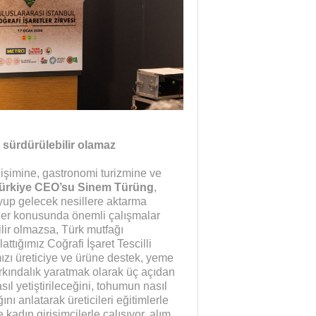
 sürdürülebilir olamaz
elişimine, gastronomi turizmine ve
ürkiye CEO’su Sinem Türüng
,
uyup gelecek nesillere aktarma
nler konusunda önemli çalışmalar
lir olmazsa, Türk mutfağı
ttığımız Coğrafi İşaret Tescilli
mızı üreticiye ve ürüne destek, yeme
kındalık yaratmak olarak üç açıdan
sıl yetiştirileceğini, tohumun nasıl
nı anlatarak üreticileri eğitimlerle
 kadın girişimcilerle çalışıyor, alım