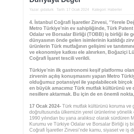
Yazar:
gidaturk
Tarih:
17 Ocak 2024
Kategori:
Haberler
4. İstanbul Coğrafi İşaretler Zirvesi, “Yerele 
Metro Türkiye’nin ev sahipliğinde, Türk Paten
Odalar ve Borsalar Birliği (TOBB) iş birliği ile 
dünyasının önde gelen isimlerinin katıldığı zirve
ürünlerin Türk mutfağının gelişimi ve tanıtımı
ve ekonomiye katkısı ele alınırken, Boğaziçi Lü
Coğrafi İşaret tescili verildi.
Türkiye’nin ilk gastronomi keşif platformu ol
zirvenin açılış konuşmasını yapan Metro Tür
olduğumuz potansiyel ile yapılabilecek birçok 
en büyük amacımız Türk mutfak kültürünü ve 
nesillere aktarmak. Bu için de en önemli nokt
17 Ocak 2024-
Türk mutfak kültürünü koruma ve 
doğrultusunda ülkemizin yerel ürünlerine yönelik ç
1990 yılından bu yana aralıksız olarak sürdüren 
Kurumu ve Türkiye Odalar ve Borsalar Birliği iş birl
Coğrafi İşaretler Zirvesi’nde kamu, siyaset ve iş 