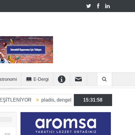
stronomi
E-Dergi
R
pladis, dengeli beslenmeye katkı sunan ürün hacmini 2030’
15:31:59
116